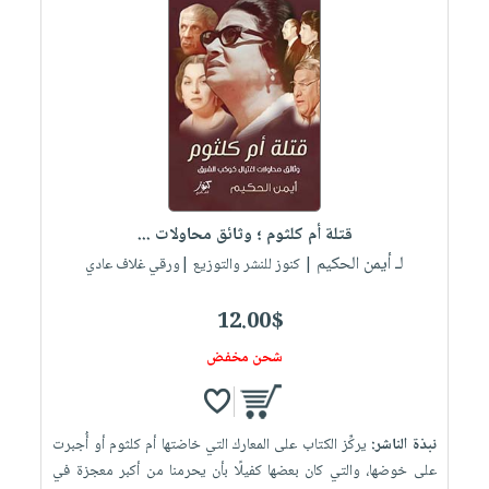
قتلة أم كلثوم ؛ وثائق محاولات ...
لـ أيمن الحكيم
| كنوز للنشر والتوزيع |ورقي غلاف عادي
12.00$
شحن مخفض
نبذة الناشر:
يركِّز الكتاب على المعارك التي خاضتها أم كلثوم أو أُجبرت
على خوضها، والتي كان بعضها كفيلًا بأن يحرمنا من أكبر معجزة في