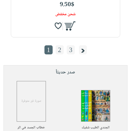
9.50$
شحن مخفض
1
2
3
صدر حديثاً
الجندي الطيب شفيك
خطاب الجسد في الر