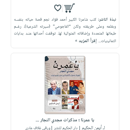
نبذة الناشر:
كتب شاعرنا الكبير أحمد فؤاد نجم قصة حياته بنفسـه
وبقلمه وعلى طريقته ولكن “الفاجومي” (سيرته الشرعية)، رغــم
طبعاتها المتعددة وإضافاته المتوالية لها، توقفت أحداثها عنـد بدايات
إقرأ المزيد »
الثمانينيات...
يا عمرنا ؛ مذكرات مجدي النجار ...
لـ أيمن الحكيم
| دار الحكيم للنشر |ورقي غلاف عادي