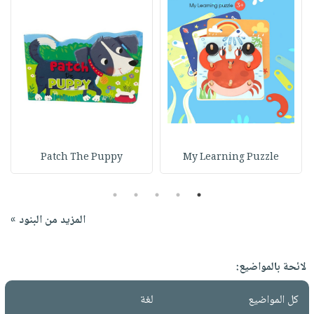
Patch The Puppy
My Learning Puzzle
5
4
3
2
1
المزيد من البنود »
لائحة بالمواضيع:
كل المواضيع
لغة