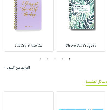
I’ll Cry at the En
Strive For Progres
5
4
3
2
1
المزيد من البنود »
وسائل تعليمية