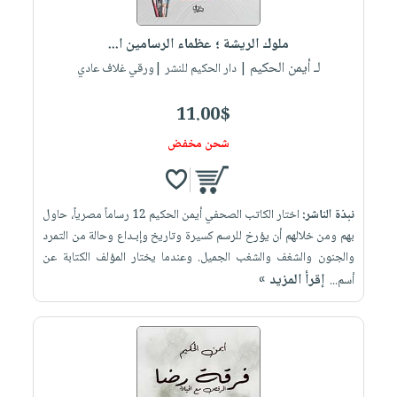
إختياراتنا
تعليمية
أسئلة
إختياراتنا
المواضيع
iKitab
يتكرر
ملوك الريشة ؛ عظماء الرسامين ا...
كتب
بلا
الأكثر
طرحها
لـ أيمن الحكيم
أكاديمية
| دار الحكيم للنشر |ورقي غلاف عادي
الصحة
حدود
مبيعاً
تحميل
والعناية
صندوق
أسئلة
إختياراتنا
masmu3
11.00$
الشخصية
القراءة
يتكرر
وسائل
على
جديد
شحن مخفض
English
طرحها
تعليمية
Android
books
الكل
تحميل
صندوق
تحميل
iKitab
أجهزة
القراءة
المطبخ
masmu3
نبذة الناشر:
اختار الكاتب الصحفي أيمن الحكيم 12 رساماً مصرياً، حاول
على
العناية
والسفرة
على
جوائز
بهم ومن خلالهم أن يؤرخ للرسم كسيرة وتاريخ وإبـداع وحالة من التمرد
Android
جديد
الشخصية
Apple
والجنون والشغف والشغب الجميل. وعندما يختار المؤلف الكتابة عن
تحميل
العناية
إقرأ المزيد »
أسم...
الكل
iKitab
وتصفيف
أواني
متجر
على
الشعر
الطهي
الهدايا
Apple
العناية
أدوات
بالجسم
أقسام
الخبز