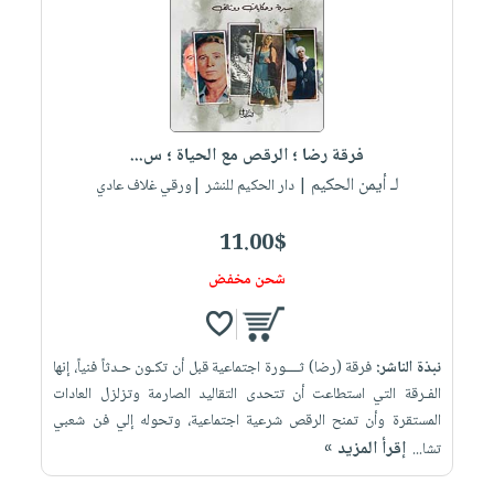
العناية
الأكثر
شحن
أدوات
بالأسنان
مبيعاً
مجاني
المائدة
الحمية
العودة
بنود
الأوعية
والتغذية
للمدارس
مختارة
والتخزين
اشتراكات
اكسسوارات
فرقة رضا ؛ الرقص مع الحياة ؛ س...
أدوات
كتب
كل
بحث
لـ أيمن الحكيم
المطبخ
| دار الحكيم للنشر |ورقي غلاف عادي
الاشتراكات
اكسسوارات
متقدم
منزلية
صندوق
11.00$
القراءة
اكسسوارات
شحن مخفض
iKitab
ملابس
نيل
بلا
مطرزات
وفرات
حدود
نبذة الناشر:
فرقة (رضا) ثــــورة اجتماعية قبل أن تكـون حـدثاً فنياً، إنها
حقائب
عن
حسابك
الفـرقة التي استطاعت أن تتحدى التقاليد الصارمة وتزلزل العادات
حلي
الشركة
المستقرة وأن تمنح الرقص شرعية اجتماعية، وتحوله إلي فن شعبي
عناية
لائحة
سياسة
إقرأ المزيد »
تشا...
بالذات
الأمنيات
الشركة