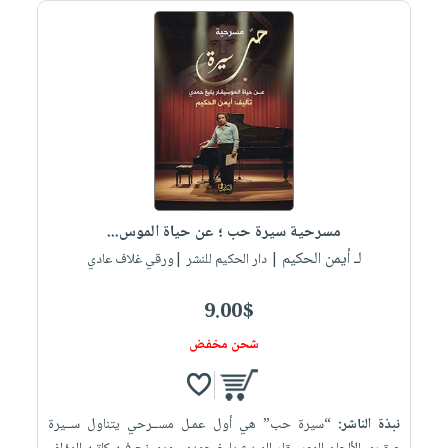
صابون
فيديوهات
عربة
أطفال
أسئلة
التسوق
مناسبات
يتكرر
طرحها
نشرة
الإصدارات
خدمات
نيل
وفرات
انشر
مسرحية سيرة حب ؛ عن حياة الموس...
كتابك
لـ أيمن الحكيم
| دار الحكيم للنشر |ورقي غلاف عادي
تواصل
معنا
9.00$
شحن مخفض
نبذة الناشر:
“سيرة حب” هي أول عمـل مســرحي يتناول ســيرة