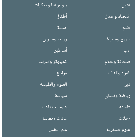
فنون
بيوغرافيا ومذكرات
إقتصاد وأعمال
أطفال
طبخ
صحة
تاريخ وجغرافيا
زراعة وحيوان
أدب
أساطير
صحافة وإعلام
كمبيوتر وانترنت
المرأة والعائلة
مراجع
دين
العلوم والطبيعة
رياضة وتسالي
سياسة
فلسفة
علوم إجتماعية
رحلات
عادات وتقاليد
علوم عسكرية
علم النفس