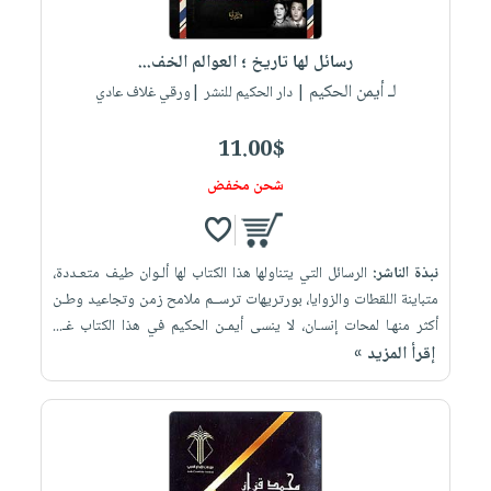
رسائل لها تاريخ ؛ العوالم الخف...
لـ أيمن الحكيم
| دار الحكيم للنشر |ورقي غلاف عادي
11.00$
شحن مخفض
نبذة الناشر:
الرسائل التي يتناولها هذا الكتاب لها ألـوان طيف متعـددة،
متباينة اللقطات والزوايا، بورتريهات ترســم ملامح زمن وتجاعيد وطـن
أكثر منهـا لمحات إنسـان، لا ينسى أيمـن الحكيم في هذا الكتاب غـ...
إقرأ المزيد »