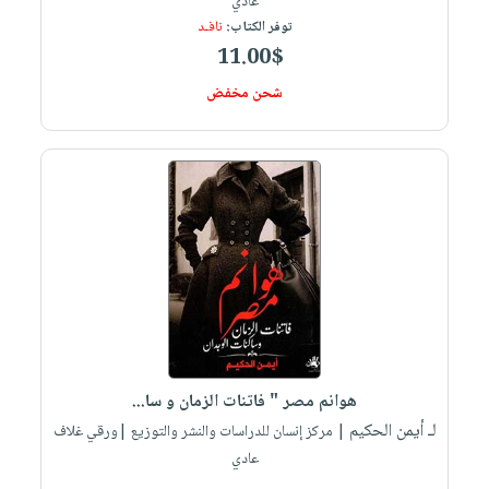
عادي
توفر الكتاب:
نافـد
11.00$
شحن مخفض
هوانم مصر " فاتنات الزمان و سا...
لـ أيمن الحكيم
| مركز إنسان للدراسات والنشر والتوزيع |ورقي غلاف
عادي