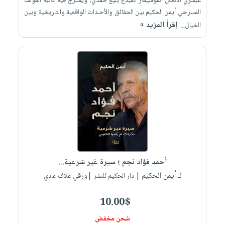
عبقـري الألحان الموسيقار المبدع بليغ حمدي، ويمــزج فيه كاتبه المؤلف
المسرحي أيمن الحكيم بين الحقائق والأحـداث الواقعية والتاريخية وبين
إقرأ المزيد »
الخيال...
أحمد فؤاد نجم ؛ سيرة غير شرعية...
لـ أيمن الحكيم
| دار الحكيم للنشر |ورقي غلاف عادي
10.00$
شحن مخفض