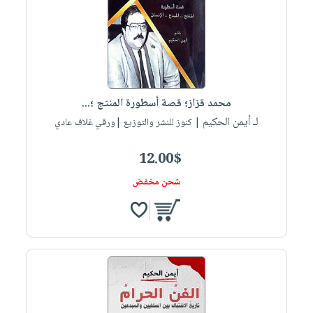
محمد قزاز؛ قصة أسطورة المنتج ؛...
لـ أيمن الحكيم
| كنوز للنشر والتوزيع |ورقي غلاف عادي
12.00$
شحن مخفض