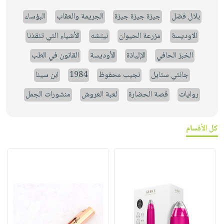
بلال فضل
جيزة جيزة جيزة
الجريمة والعقاب
البؤساء
الاوديسة
مزرعة الحيوان
نيتشه
الأشياء التي تنقذنا
الخبز الحافي
الإلياذة
الأوديسة
القانون في الطب
جانتي ستايل
نجيب محفوظ
1984
ابن سينا
روايات
قصة الحضارة
لعبة العروش
منشورات الجمل
كل الأقسام