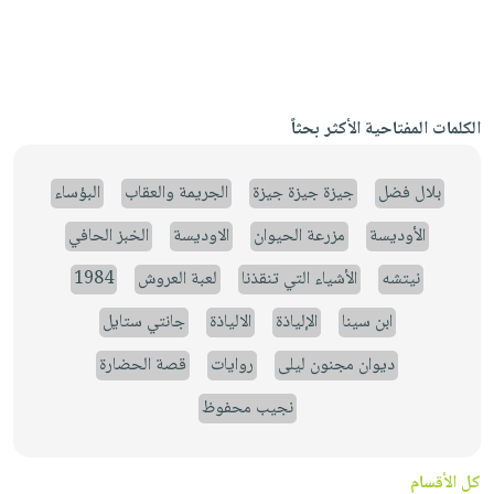
الكلمات المفتاحية الأكثر بحثاً
بلال فضل
جيزة جيزة جيزة
الجريمة والعقاب
البؤساء
الأوديسة
مزرعة الحيوان
الاوديسة
الخبز الحافي
نيتشه
الأشياء التي تنقذنا
لعبة العروش
1984
ابن سينا
الإلياذة
الالياذة
جانتي ستايل
ديوان مجنون ليلى
روايات
قصة الحضارة
نجيب محفوظ
كل الأقسام