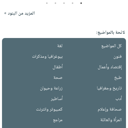
5
4
3
2
1
المزيد من البنود »
لائحة بالمواضيع:
كل المواضيع
لغة
فنون
بيوغرافيا ومذكرات
إقتصاد وأعمال
أطفال
طبخ
صحة
تاريخ وجغرافيا
زراعة وحيوان
أدب
أساطير
صحافة وإعلام
كمبيوتر وانترنت
المرأة والعائلة
مراجع