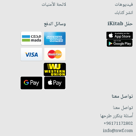
فيديوهات
لائحة الأمنيات
انشر كتابك
حمّل iKitab
وسائل الدفع
تواصل معنا
تواصل معنا
أسئلة يتكرر طرحها
+96171172802
info@nwf.com