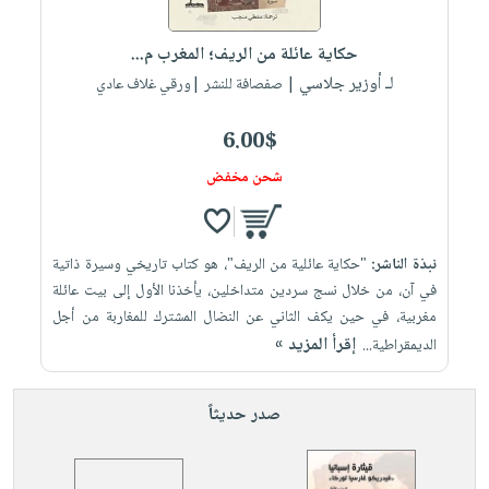
إختياراتنا
تعليمية
أسئلة
إختياراتنا
المواضيع
iKitab
يتكرر
حكاية عائلة من الريف؛ المغرب م...
كتب
بلا
الأكثر
طرحها
لـ أوزير جلاسي
أكاديمية
| صفصافة للنشر |ورقي غلاف عادي
الصحة
حدود
مبيعاً
تحميل
والعناية
صندوق
أسئلة
إختياراتنا
masmu3
6.00$
الشخصية
القراءة
يتكرر
وسائل
على
جديد
شحن مخفض
English
طرحها
تعليمية
Android
books
الكل
تحميل
صندوق
تحميل
iKitab
أجهزة
القراءة
المطبخ
masmu3
نبذة الناشر:
"حكاية عائلية من الريف"، هو كتاب تاريخي وسيرة ذاتية
على
العناية
والسفرة
على
جوائز
في آن، من خلال نسج سردين متداخلين، يأخذنا الأول إلى بيت عائلة
Android
جديد
الشخصية
Apple
مغربية، في حين يكف الثاني عن النضال المشترك للمغاربة من أجل
تحميل
العناية
إقرأ المزيد »
الديمقراطية...
الكل
iKitab
وتصفيف
أواني
متجر
على
الشعر
صدر حديثاً
الطهي
الهدايا
Apple
العناية
أدوات
بالجسم
أقسام
الخبز