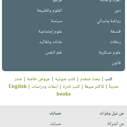
المرأة والعائلة
مراجع
دين
العلوم والطبيعة
رياضة وتسالي
سياسة
فلسفة
علوم إجتماعية
رحلات
عادات وتقاليد
علوم عسكرية
علم النفس
قانون
كتب
|
بحث متقدم
|
كتب صوتية
|
عروض خاصة
|
صدر
حديثاً
|
الأكثر مبيعاً
|
كتب نادرة
|
أبحاث ودراسات
|
English
books
عن نيل وفرات
حسابك
عن الشركة
حسابك