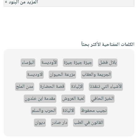
المزيد من البنود »
الكلمات المفتاحية الأكثر بحثاً
بلال فضل
جيزة جيزة جيزة
الأوديسة
البؤساء
الجريمة والعقاب
مزرعة الحيوان
الاوديسة
الأشياء التي تنقذنا
الإلياذة
قصة الحضارة
مدن الملح
الخبز الحافي
لعبة العروش
مقدمة ابن خلدون
نجيب محفوظ
الالياذة
الحرب والسلم
القانون في الطب
دار صادر
ديوان