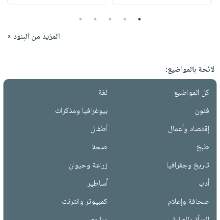
5
4
3
2
1
المزيد من البنود »
لائحة بالمواضيع:
كل المواضيع
لغة
فنون
بيوغرافيا ومذكرات
إقتصاد وأعمال
أطفال
طبخ
صحة
تاريخ وجغرافيا
زراعة وحيوان
أدب
أساطير
صحافة وإعلام
كمبيوتر وانترنت