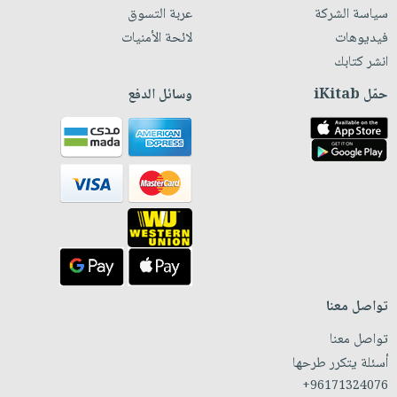
سياسة الشركة
عربة التسوق
فيديوهات
لائحة الأمنيات
انشر كتابك
حمّل iKitab
وسائل الدفع
تواصل معنا
تواصل معنا
أسئلة يتكرر طرحها
+96171324076