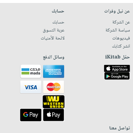
عن نيل وفرات
حسابك
عن الشركة
حسابك
سياسة الشركة
عربة التسوق
فيديوهات
لائحة الأمنيات
انشر كتابك
حمّل iKitab
وسائل الدفع
تواصل معنا