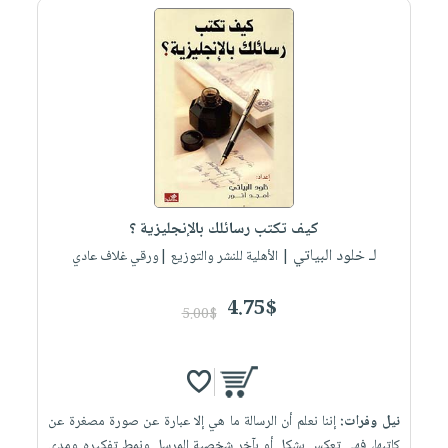
صابون
فيديوهات
عربة
أطفال
أسئلة
التسوق
مناسبات
يتكرر
طرحها
نشرة
الإصدارات
خدمات
نيل
وفرات
انشر
كيف تكتب رسائلك بالإنجليزية ؟
كتابك
لـ خلود البياتي
| الأهلية للنشر والتوزيع |ورقي غلاف عادي
تواصل
معنا
4.75$
5.00$
نيل وفرات:
إننا نعلم أن الرسالة ما هي إلا عبارة عن صورة مصغرة عن
كاتبها، فهي تعكس بشكل أو بآخر شخصية المرسل ونمط تفكيره ومدى