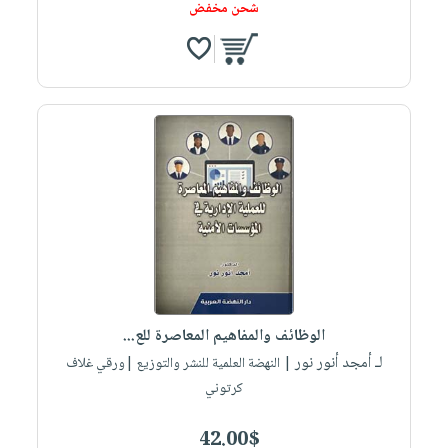
شحن مخفض
الوظائف والمفاهيم المعاصرة للع...
لـ أمجد أنور نور
| النهضة العلمية للنشر والتوزيع |ورقي غلاف
كرتوني
42.00$