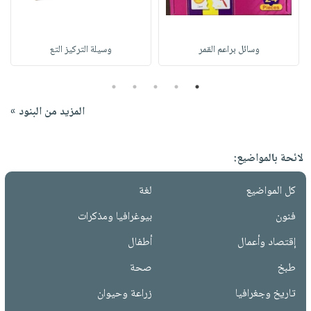
وسائل براعم القمر
وسيلة التركيز التع
5
4
3
2
1
المزيد من البنود »
لائحة بالمواضيع:
كل المواضيع
لغة
فنون
بيوغرافيا ومذكرات
إقتصاد وأعمال
أطفال
طبخ
صحة
تاريخ وجغرافيا
زراعة وحيوان