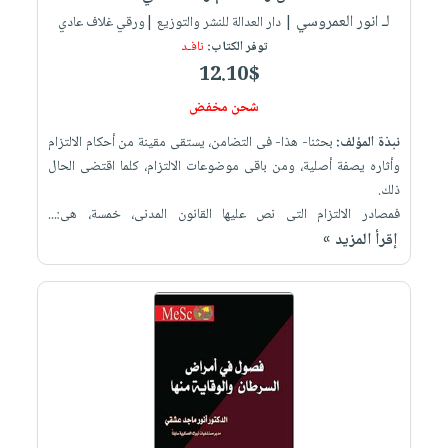
لـ انور العمروسي
| دار العدالة للنشر والتوزيع |ورقي غلاف عادي
توفر الكتاب:
نافـد
12.10$
شحن مخفض
نبذة المؤلف:
بحثنا- هذا- فى التضامن، يستقى مقينة من أحكام الالتزام
وأثاره يصفة أصلية، ومن باقى موضوعات الالتزام، كلما اقتضى الحال
ذلك.
فمصادر الالتزام التى نص عليها القانون المدنى، خمسة، هى:...
إقرأ المزيد »