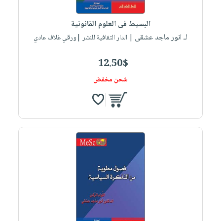
البسيط فى العلوم القانونية
لـ انور ماجد عشقى
| الدار الثقافية للنشر |ورقي غلاف عادي
12.50$
شحن مخفض