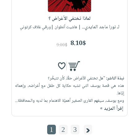
لماذا تختفي الأغراض ؟
لـ نورا ماجد المايدي...
| هاشيت أنطوان |ورقي غلاف كرتوني
8.10$
9.00$
نبذة الناشر:
"هل تختفي الأغراض حقًّا، كأن تتبخَّر؟
هذه هي قصة يوسف التي تشبه حكاية كل طفل مع أغراضه، وإهماله
إيّاها.
ومع يوسف، سيفهم القارئ الصغير أهميَّة الاهتمام بما لديه والـمحافظة...
إقرأ المزيد »
1
2
3