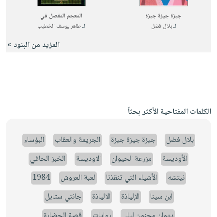
جيزة جيزة جيزة
المعجم المفصل في
لـ
بلال فضل
لـ
طاهر يوسف الخطيب
المزيد من البنود »
الكلمات المفتاحية الأكثر بحثاً
بلال فضل
جيزة جيزة جيزة
الجريمة والعقاب
البؤساء
الأوديسة
مزرعة الحيوان
الاوديسة
الخبز الحافي
نيتشه
الأشياء التي تنقذنا
لعبة العروش
1984
ابن سينا
الإلياذة
الالياذة
جانتي ستايل
ديوان مجنون ليلى
روايات
قصة الحضارة