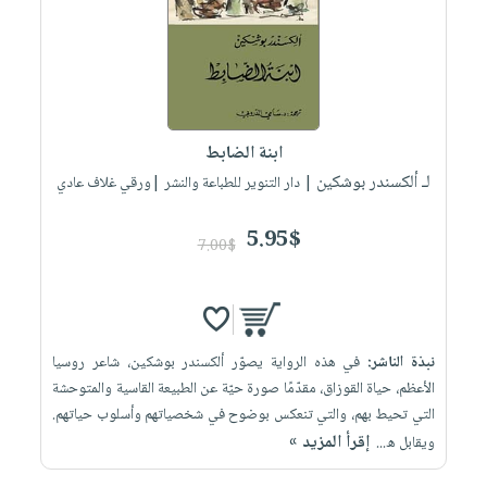
العناية
الأكثر
شحن
أدوات
بالأسنان
مبيعاً
مجاني
المائدة
الحمية
العودة
بنود
الأوعية
والتغذية
للمدارس
مختارة
والتخزين
اشتراكات
اكسسوارات
ابنة الضابط
أدوات
كتب
كل
بحث
لـ ألكسندر بوشكين
المطبخ
| دار التنوير للطباعة والنشر |ورقي غلاف عادي
الاشتراكات
اكسسوارات
متقدم
منزلية
صندوق
5.95$
7.00$
القراءة
اكسسوارات
iKitab
ملابس
نيل
بلا
مطرزات
وفرات
حدود
نبذة الناشر:
في هذه الرواية يصوّر ألكسندر بوشكين، شاعر روسيا
حقائب
عن
حسابك
الأعظم، حياة القوزاق، مقدّمًا صورة حيّة عن الطبيعة القاسية والمتوحشة
حلي
الشركة
التي تحيط بهم، والتي تنعكس بوضوح في شخصياتهم وأسلوب حياتهم.
عناية
لائحة
سياسة
إقرأ المزيد »
ويقابل ه...
بالذات
الأمنيات
الشركة