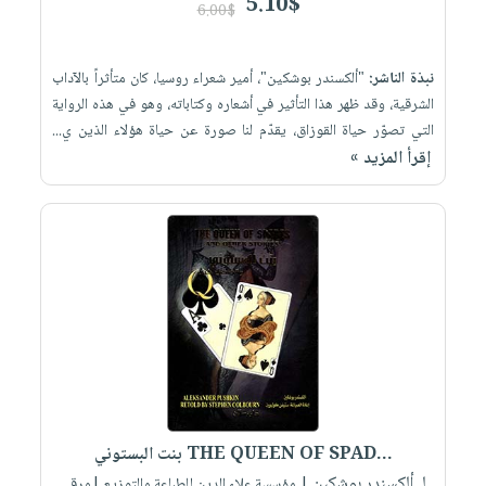
5.10$
6.00$
نبذة الناشر:
"ألكسندر بوشكين"، أمير شعراء روسيا، كان متأثراً بالآداب
الشرقية، وقد ظهر هذا التأثير في أشعاره وكتاباته، وهو في هذه الرواية
التي تصوّر حياة القوزاق، يقدّم لنا صورة عن حياة هؤلاء الذين ي...
إقرأ المزيد »
بنت البستوني THE QUEEN OF SPAD...
لـ ألكسندر بوشكين
| مؤسسة علاء الدين للطباعة والتوزيع |ورقي