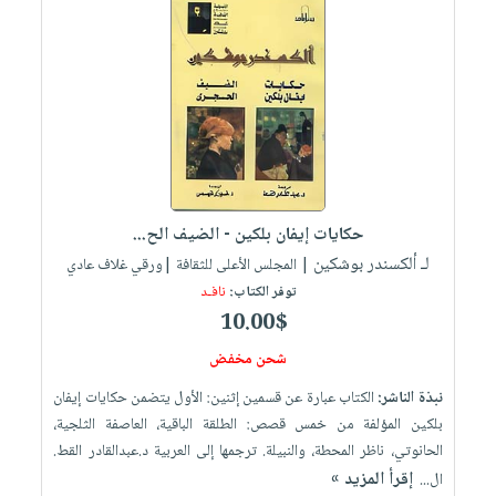
حكايات إيفان بلكين - الضيف الح...
لـ ألكسندر بوشكين
| المجلس الأعلى للثقافة |ورقي غلاف عادي
توفر الكتاب:
نافـد
10.00$
شحن مخفض
نبذة الناشر:
الكتاب عبارة عن قسمين إثنين: الأول يتضمن حكايات إيفان
بلكين المؤلفة من خمس قصص: الطلقة الباقية، العاصفة الثلجية،
الحانوتي، ناظر المحطة، والنبيلة. ترجمها إلى العربية د.عبدالقادر القط.
إقرأ المزيد »
ال...