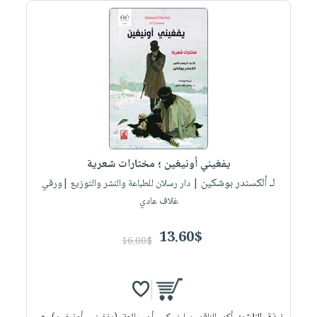
صابون
فيديوهات
عربة
أطفال
أسئلة
التسوق
مناسبات
يتكرر
طرحها
نشرة
الإصدارات
خدمات
نيل
وفرات
انشر
يفغيني أونيغين ؛ مختارات شعرية
كتابك
لـ ألكسندر بوشكين
| دار رسلان للطباعة والنشر والتوزيع |ورقي
تواصل
غلاف عادي
معنا
13.60$
16.00$