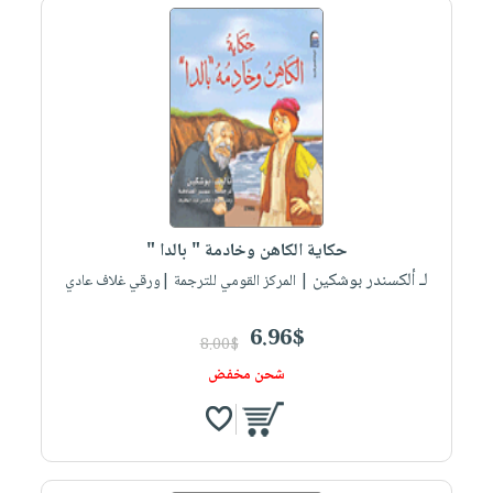
حكاية الكاهن وخادمة " بالدا "
لـ ألكسندر بوشكين
| المركز القومي للترجمة |ورقي غلاف عادي
6.96$
8.00$
شحن مخفض