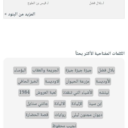
لـ
بلال فضل
لـ
قيس بن الملوح
المزيد من البنود »
الكلمات المفتاحية الأكثر بحثاً
بلال فضل
جيزة جيزة جيزة
الجريمة والعقاب
البؤساء
الأوديسة
مزرعة الحيوان
الاوديسة
الخبز الحافي
نيتشه
الأشياء التي تنقذنا
لعبة العروش
1984
ابن سينا
الإلياذة
الالياذة
جانتي ستايل
ديوان مجنون ليلى
روايات
قصة الحضارة
نجيب محفوظ