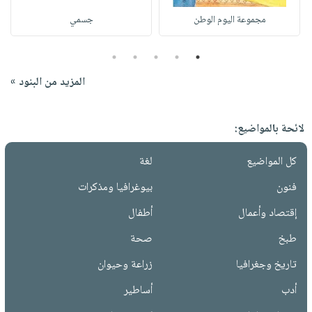
مجموعة اليوم الوطن
جسمي
5
4
3
2
1
المزيد من البنود »
لائحة بالمواضيع:
كل المواضيع
لغة
فنون
بيوغرافيا ومذكرات
إقتصاد وأعمال
أطفال
طبخ
صحة
تاريخ وجغرافيا
زراعة وحيوان
أدب
أساطير