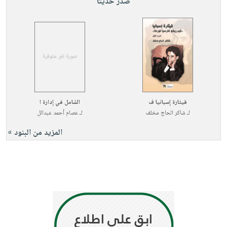
صدر حديثاً
قيثارة إسبانيا ف
الشامل في إدارة ا
لـ
شاكر الحاج مخلف
لـ
عصام أحمد عبدالل
المزيد من البنود »