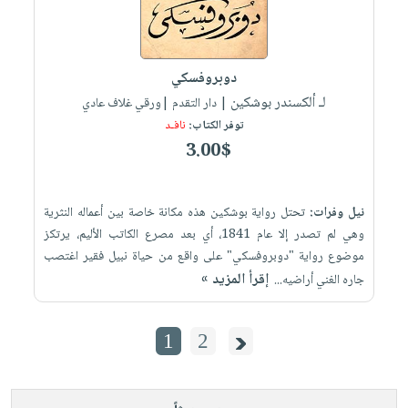
دوبروفسكي
لـ ألكسندر بوشكين
| دار التقدم |ورقي غلاف عادي
توفر الكتاب:
نافـد
3.00$
نيل وفرات:
تحتل رواية بوشكين هذه مكانة خاصة بين أعماله النثرية
وهي لم تصدر إلا عام 1841، أي بعد مصرع الكاتب الأليم، يرتكز
موضوع رواية "دوبروفسكي" على واقع من حياة نبيل فقير اغتصب
إقرأ المزيد »
جاره الغني أراضيه...
1
2