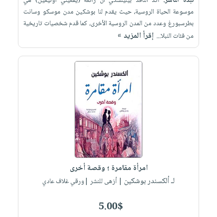
نبذة الناشر:
أكد الناقد بيلينسكي أن رائعة (يفغيني أونيغين) هي
موسوعة الحياة الروسية، حيث يقدم لنا بوشكين مدن موسكو وسانت
بطرسبورغ وعدد من المدن الروسية الأخرى، كما قدم شخصيات تاريخية
إقرأ المزيد »
من فئات النبلا...
امرأة مقامرة ؛ وقصة أخرى
لـ ألكسندر بوشكين
| أزهى للنشر |ورقي غلاف عادي
5.00$