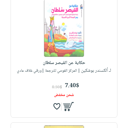
حكاية عن القيصر سلطان
لـ ألكسندر بوشكين
| المركز القومي للترجمة |ورقي غلاف عادي
7.40$
8.50$
شحن مخفض