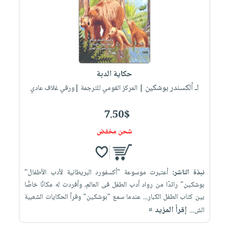
حكاية الدبة
لـ ألكسندر بوشكين
| المركز القومي للترجمة |ورقي غلاف عادي
7.50$
شحن مخفض
نبذة الناشر:
أعتبرت موسوعة "أكسفورد البريطانية لأدب الأطفال"
بوشكين" رائدًا من رواد أدب الطفل فى العالم، وأفردت له مكانًا خاصًّا
بين كتاب الطفل الكبار... عندما سمع "بوشكين" وقرأ الحكايات الشعبية
إقرأ المزيد »
الش...