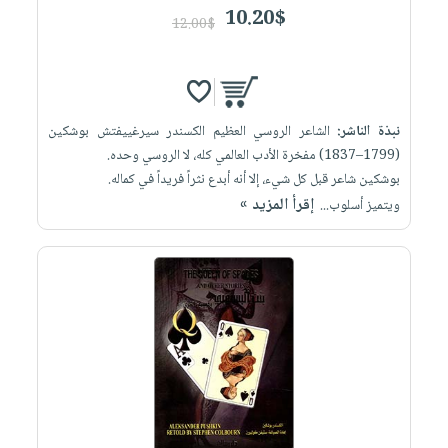
10.20$
12.00$
نبذة الناشر:
الشاعر الروسي العظيم الكسندر سيرغييفتش بوشكين
(1799–1837) مفخرة الأدب العالمي كله، لا الروسي وحده.
بوشكين شاعر قبل كل شيء، إلا أنه أبدع نثراً فريداً في كماله.
إقرأ المزيد »
ويتميز أسلوب...