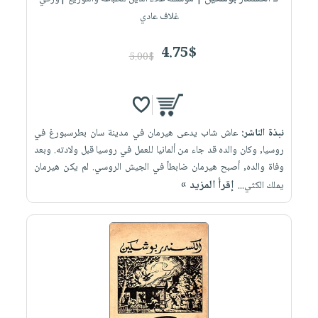
غلاف عادي
4.75$
5.00$
نبذة الناشر:
عاش شاب يدعى هيرمان في مدينة سان بطرسبورغ في
روسيا, وكان والده قد جاء من ألمانيا للعمل في روسيا قبل ولادته. وبعد
وفاة والده, أصبح هيرمان ضابطاً في الجيش الروسي. لم يكن هيرمان
إقرأ المزيد »
يملك الكثي...