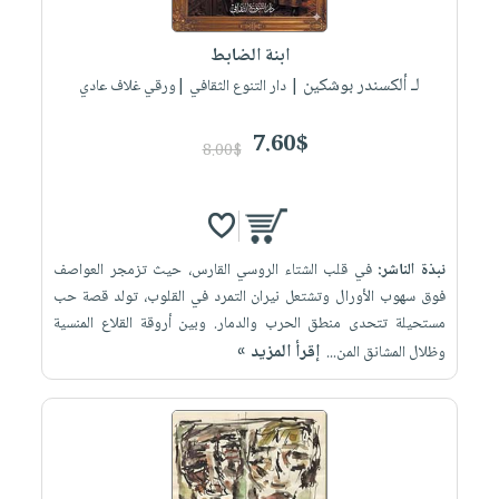
إختياراتنا
تعليمية
أسئلة
إختياراتنا
المواضيع
iKitab
يتكرر
ابنة الضابط
كتب
بلا
الأكثر
طرحها
لـ ألكسندر بوشكين
أكاديمية
| دار التنوع الثقافي |ورقي غلاف عادي
الصحة
حدود
مبيعاً
تحميل
والعناية
صندوق
أسئلة
وسائل
masmu3
7.60$
الشخصية
القراءة
8.00$
يتكرر
تعليمية
على
جديد
English
طرحها
صندوق
Android
books
الكل
تحميل
القراءة
تحميل
iKitab
أجهزة
جوائز
المطبخ
masmu3
نبذة الناشر:
في قلب الشتاء الروسي القارس، حيث تزمجر العواصف
على
العناية
والسفرة
على
فوق سهوب الأورال وتشتعل نيران التمرد في القلوب، تولد قصة حب
Android
جديد
الشخصية
Apple
مستحيلة تتحدى منطق الحرب والدمار. وبين أروقة القلاع المنسية
تحميل
العناية
إقرأ المزيد »
وظلال المشانق المن...
الكل
iKitab
وتصفيف
أواني
متجر
على
الشعر
الطهي
الهدايا
Apple
العناية
أدوات
بالجسم
أقسام
الخبز