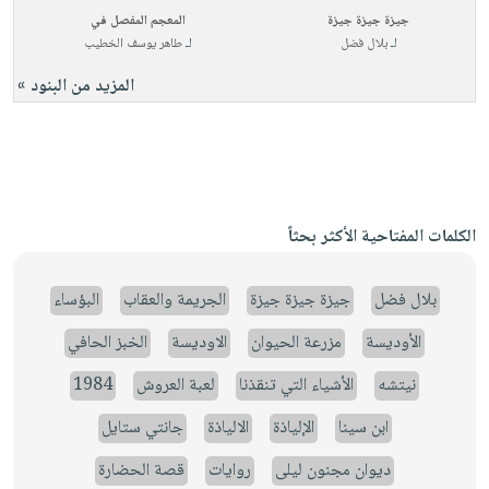
جيزة جيزة جيزة
المعجم المفصل في
لـ
بلال فضل
لـ
طاهر يوسف الخطيب
المزيد من البنود »
الكلمات المفتاحية الأكثر بحثاً
بلال فضل
جيزة جيزة جيزة
الجريمة والعقاب
البؤساء
الأوديسة
مزرعة الحيوان
الاوديسة
الخبز الحافي
نيتشه
الأشياء التي تنقذنا
لعبة العروش
1984
ابن سينا
الإلياذة
الالياذة
جانتي ستايل
ديوان مجنون ليلى
روايات
قصة الحضارة