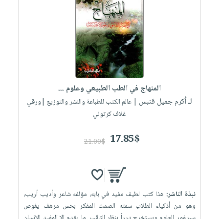
المنهاج في الطب الطبيعي وعلوم ...
لـ أكرم جميل قنبس
| عالم الكتب للطباعة والنشر والتوزيع |ورقي
غلاف كرتوني
17.85$
21.00$
نبذة الناشر:
هذا كتب لطيف مفيد في بابه، مؤلفه شاعر وأديب أريب،
وهو من أذكياء الطلاب سمته الصمت المفكر بحس مرهف يغوص
سبرغور العلوم ويستخرج درراً بنظر الثاقب. ما يقدم إلا المفيد للإنسان