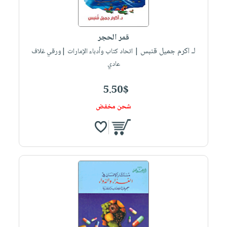
قمر الحجر
لـ اكرم جميل قنبس
| اتحاد كتاب وأدباء الإمارات |ورقي غلاف
عادي
5.50$
شحن مخفض