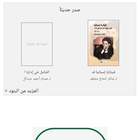
صدر حديثاً
قيثارة إسبانيا ف
الشامل في إدارة ا
لـ
شاكر الحاج مخلف
لـ
عصام أحمد عبدالل
المزيد من البنود »