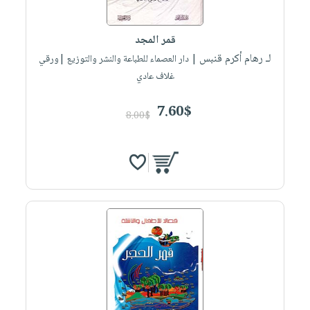
صابون
فيديوهات
عربة
أطفال
أسئلة
التسوق
قمر المجد
مناسبات
يتكرر
لـ رهام أكرم قنبس
| دار العصماء للطباعة والنشر والتوزيع |ورقي
طرحها
نشرة
غلاف عادي
الإصدارات
خدمات
7.60$
نيل
8.00$
وفرات
انشر
كتابك
تواصل
معنا