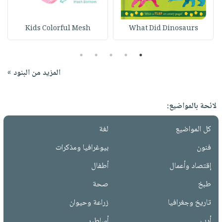
Kids Colorful Mesh
What Did Dinosaurs
5
4
3
2
1
المزيد من البنود »
لائحة بالمواضيع:
كل المواضيع
لغة
فنون
بيوغرافيا ومذكرات
إقتصاد وأعمال
أطفال
طبخ
صحة
تاريخ وجغرافيا
زراعة وحيوان
أدب
أساطير