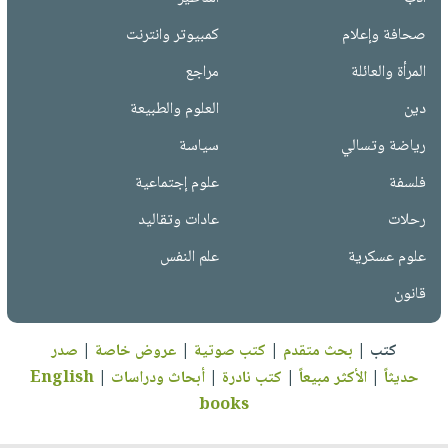
صحافة وإعلام
كمبيوتر وانترنت
المرأة والعائلة
مراجع
دين
العلوم والطبيعة
رياضة وتسالي
سياسة
فلسفة
علوم إجتماعية
رحلات
عادات وتقاليد
علوم عسكرية
علم النفس
قانون
كتب
|
بحث متقدم
|
كتب صوتية
|
عروض خاصة
|
صدر
حديثاً
|
الأكثر مبيعاً
|
كتب نادرة
|
أبحاث ودراسات
|
English
books