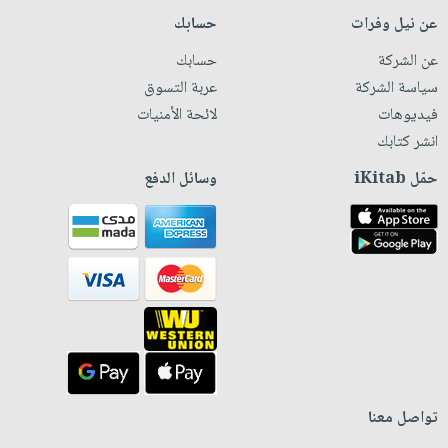
عن نيل وفرات
حسابك
عن الشركة
حسابك
سياسة الشركة
عربة التسوق
فيديوهات
لائحة الأمنيات
انشر كتابك
حمّل iKitab
وسائل الدفع
تواصل معنا