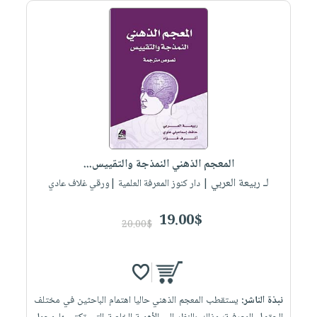
صابون
فيديوهات
عربة
أطفال
أسئلة
التسوق
مناسبات
يتكرر
طرحها
نشرة
الإصدارات
خدمات
نيل
وفرات
انشر
المعجم الذهني النمذجة والتقييس...
كتابك
لـ ربيعة العربي
| دار كنوز المعرفة العلمية |ورقي غلاف عادي
تواصل
معنا
19.00$
20.00$
نبذة الناشر:
يستقطب المعجم الذهني حاليا اهتمام الباحثين في مختلف