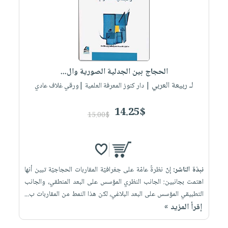
العناية
الأكثر
شحن
أدوات
بالأسنان
مبيعاً
مجاني
المائدة
الحمية
العودة
بنود
الأوعية
والتغذية
للمدارس
مختارة
والتخزين
اشتراكات
اكسسوارات
الحجاج بين الجدلية الصورية وال...
أدوات
كتب
كل
بحث
لـ ربيعة العربي
المطبخ
| دار كنوز المعرفة العلمية |ورقي غلاف عادي
الاشتراكات
اكسسوارات
متقدم
منزلية
صندوق
14.25$
15.00$
القراءة
اكسسوارات
iKitab
ملابس
نيل
بلا
مطرزات
وفرات
حدود
نبذة الناشر:
إنّ نظرةً عامّة على جغرافيّة المقاربات الحجاجيّة تبين أنها
حقائب
عن
حسابك
اهتمت بجانبين: الجانب النظري المؤسس على البعد المنطقي، والجانب
حلي
الشركة
التطبيقي المؤسس على البعد البلاغي، لكن هذا النمط من المقاربات ب...
عناية
لائحة
سياسة
إقرأ المزيد »
بالذات
الأمنيات
الشركة