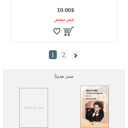
10.00$
شحن مخفض
1
2
صدر حديثاً