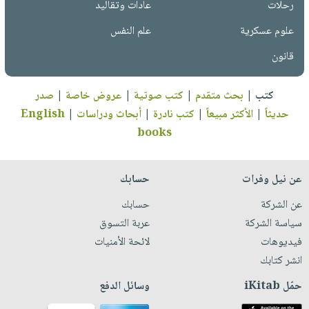
رحلات
عادات وتقاليد
علوم عسكرية
علم النفس
قانون
كتب
|
بحث متقدم
|
كتب صوتية
|
عروض خاصة
|
صدر
حديثاً
|
الأكثر مبيعاً
|
كتب نادرة
|
أبحاث ودراسات
|
English
books
عن نيل وفرات
حسابك
عن الشركة
حسابك
سياسة الشركة
عربة التسوق
فيديوهات
لائحة الأمنيات
انشر كتابك
حمّل iKitab
وسائل الدفع