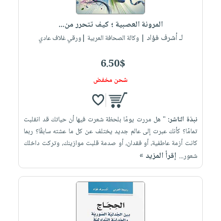
إختياراتنا
تعليمية
أسئلة
إختياراتنا
المواضيع
iKitab
يتكرر
المرونة العصبية ؛ كيف تتحرر من...
كتب
بلا
الأكثر
طرحها
لـ أشرف فؤاد
أكاديمية
| وكالة الصحافة العربية |ورقي غلاف عادي
الصحة
حدود
مبيعاً
تحميل
والعناية
صندوق
أسئلة
إختياراتنا
masmu3
6.50$
الشخصية
القراءة
يتكرر
وسائل
على
جديد
شحن مخفض
English
طرحها
تعليمية
Android
books
الكل
تحميل
صندوق
تحميل
iKitab
أجهزة
القراءة
المطبخ
masmu3
نبذة الناشر:
" هل مررت يومًا بلحظة شعرت فيها أن حياتك قد انقلبت
على
العناية
والسفرة
على
جوائز
تمامًا؟ كأنك عبرت إلى عالم جديد يختلف عن كل ما عشته سابقًا؟ ربما
Android
جديد
الشخصية
Apple
كانت أزمة عاطفية، أو فقدان، أو صدمة قلبت موازينك، وتركت داخلك
تحميل
العناية
إقرأ المزيد »
شعور...
الكل
iKitab
وتصفيف
أواني
متجر
على
الشعر
الطهي
الهدايا
Apple
العناية
أدوات
بالجسم
أقسام
الخبز