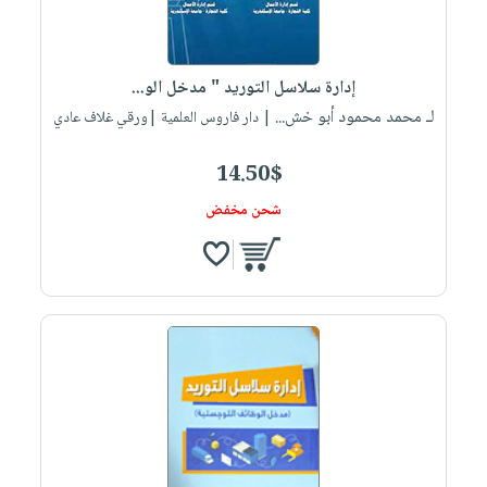
إدارة سلاسل التوريد " مدخل الو...
لـ محمد محمود أبو خش...
| دار فاروس العلمية |ورقي غلاف عادي
14.50$
شحن مخفض