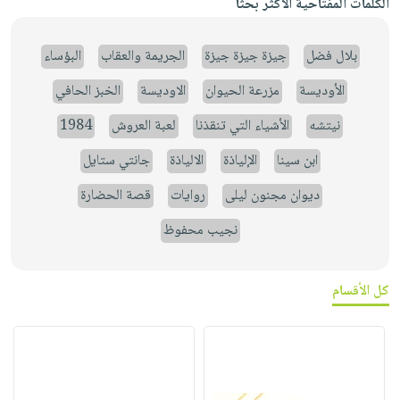
الكلمات المفتاحية الأكثر بحثاً
بلال فضل
جيزة جيزة جيزة
الجريمة والعقاب
البؤساء
الأوديسة
مزرعة الحيوان
الاوديسة
الخبز الحافي
نيتشه
الأشياء التي تنقذنا
لعبة العروش
1984
ابن سينا
الإلياذة
الالياذة
جانتي ستايل
ديوان مجنون ليلى
روايات
قصة الحضارة
نجيب محفوظ
كل الأقسام