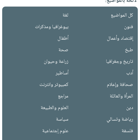
لائحة بالمواضيع:
كل المواضيع
لغة
فنون
بيوغرافيا ومذكرات
إقتصاد وأعمال
أطفال
طبخ
صحة
تاريخ وجغرافيا
زراعة وحيوان
أدب
أساطير
صحافة وإعلام
كمبيوتر وانترنت
المرأة والعائلة
مراجع
دين
العلوم والطبيعة
رياضة وتسالي
سياسة
فلسفة
علوم إجتماعية