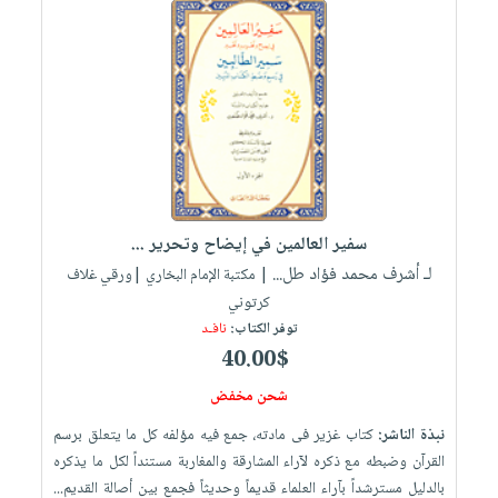
سفير العالمين في إيضاح وتحرير ...
لـ أشرف محمد فؤاد طل...
| مكتبة الإمام البخاري |ورقي غلاف
كرتوني
توفر الكتاب:
نافـد
40.00$
شحن مخفض
نبذة الناشر:
كتاب غزير فى مادته، جمع فيه مؤلفه كل ما يتعلق برسم
القرآن وضبطه مع ذكره لآراء المشارقة والمغاربة مستنداً لكل ما يذكره
بالدليل مسترشداً بآراء العلماء قديماً وحديثاً فجمع بين أصالة القديم...