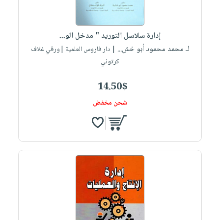
إدارة سلاسل التوريد " مدخل الو...
لـ محمد محمود أبو خش...
| دار فاروس العلمية |ورقي غلاف
كرتوني
14.50$
شحن مخفض