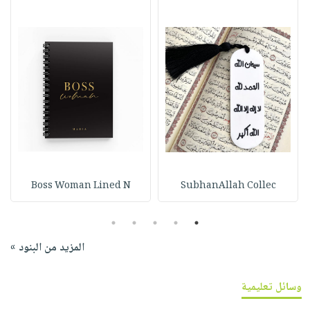
Boss Woman Lined N
SubhanAllah Collec
5
4
3
2
1
المزيد من البنود »
وسائل تعليمية