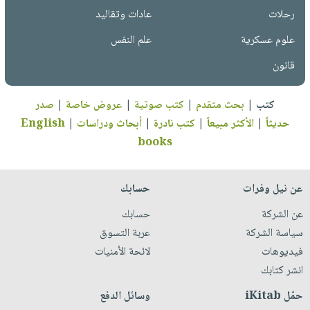
رحلات
عادات وتقاليد
علوم عسكرية
علم النفس
قانون
كتب
|
بحث متقدم
|
كتب صوتية
|
عروض خاصة
|
صدر
حديثاً
|
الأكثر مبيعاً
|
كتب نادرة
|
أبحاث ودراسات
|
English
books
عن نيل وفرات
حسابك
عن الشركة
حسابك
سياسة الشركة
عربة التسوق
فيديوهات
لائحة الأمنيات
انشر كتابك
حمّل iKitab
وسائل الدفع