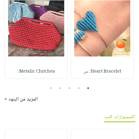
Heart Bracelet : س
Metalic Clutches :
5
4
3
2
1
المزيد من البنود »
اكسسوارات كتب