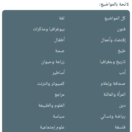
لائحة بالمواضيع:
كل المواضيع
لغة
فنون
بيوغرافيا ومذكرات
إقتصاد وأعمال
أطفال
طبخ
صحة
تاريخ وجغرافيا
زراعة وحيوان
أدب
أساطير
صحافة وإعلام
كمبيوتر وانترنت
المرأة والعائلة
مراجع
دين
العلوم والطبيعة
رياضة وتسالي
سياسة
فلسفة
علوم إجتماعية