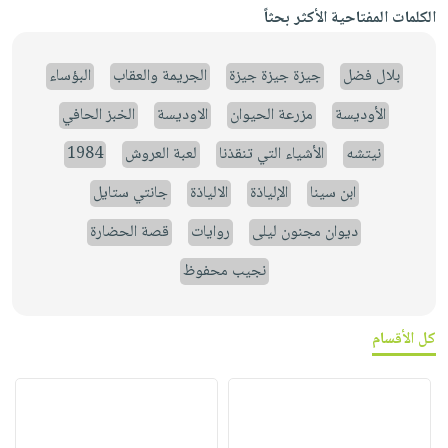
الكلمات المفتاحية الأكثر بحثاً
بلال فضل
جيزة جيزة جيزة
الجريمة والعقاب
البؤساء
الأوديسة
مزرعة الحيوان
الاوديسة
الخبز الحافي
نيتشه
الأشياء التي تنقذنا
لعبة العروش
1984
ابن سينا
الإلياذة
الالياذة
جانتي ستايل
ديوان مجنون ليلى
روايات
قصة الحضارة
نجيب محفوظ
كل الأقسام