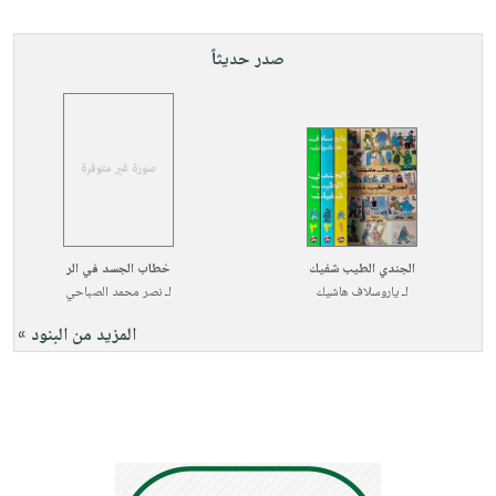
صدر حديثاً
الجندي الطيب شفيك
خطاب الجسد في الر
لـ
ياروسلاف هاشيك
لـ
نصر محمد الصباحي
المزيد من البنود »