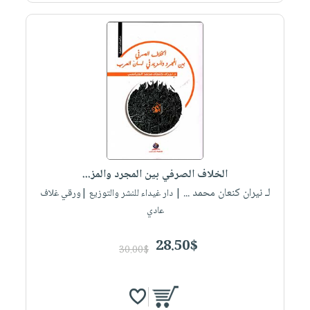
الخلاف الصرفي بين المجرد والمز...
لـ نيران كنعان محمد ...
| دار غيداء للنشر والتوزيع |ورقي غلاف
عادي
28.50$
30.00$