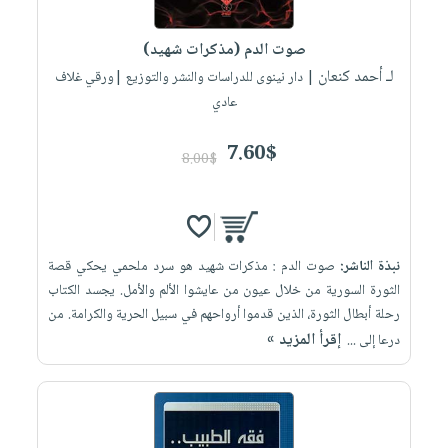
إختياراتنا
تعليمية
أسئلة
إختياراتنا
المواضيع
iKitab
يتكرر
صوت الدم (مذكرات شهيد)
كتب
بلا
الأكثر
طرحها
لـ أحمد كنعان
أكاديمية
| دار نينوى للدراسات والنشر والتوزيع |ورقي غلاف
الصحة
حدود
مبيعاً
تحميل
عادي
والعناية
صندوق
أسئلة
إختياراتنا
masmu3
الشخصية
القراءة
يتكرر
وسائل
7.60$
على
جديد
8.00$
English
طرحها
تعليمية
Android
books
الكل
تحميل
صندوق
تحميل
iKitab
أجهزة
القراءة
المطبخ
masmu3
على
العناية
والسفرة
على
جوائز
نبذة الناشر:
صوت الدم : مذكرات شهيد هو سرد ملحمي يحكي قصة
Android
جديد
الشخصية
Apple
الثورة السورية من خلال عيون من عايشوا الألم والأمل. يجسد الكتاب
تحميل
العناية
رحلة أبطال الثورة، الذين قدموا أرواحهم في سبيل الحرية والكرامة. من
الكل
إقرأ المزيد »
iKitab
درعا إلى ...
وتصفيف
أواني
متجر
على
الشعر
الطهي
الهدايا
Apple
العناية
أدوات
بالجسم
أقسام
الخبز