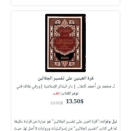
قرة العينين على تفسير الجلالين
لـ محمد بن أحمد كنعا...
| دار البشائر الإسلامية |ورقي غلاف فني
توفر الكتاب:
نافـد
13.50$
15.00$
نيل وفرات:
"قرة العين على تفسير الجلالين" هو عبارة عن قراءة دقيقة
لما في كتاب "تفسير الجلالين" من إسرائيليات وروايات لا أصل لها، حيث