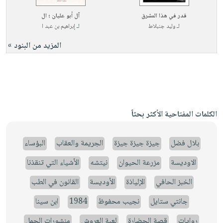
قدر في هذا المشرق
آل أبو عليان ؛ ال
لـ
وليد جنبلاط
لـ
إبراهيم بن عبد ا
المزيد من البنود »
الكلمات المفتاحية الأكثر بحثاً
بلال فضل
جيزة جيزة جيزة
الجريمة والعقاب
البؤساء
الاوديسة
مزرعة الحيوان
نيتشه
الأشياء التي تنقذنا
الخبز الحافي
الإلياذة
الأوديسة
القانون في الطب
جانتي ستايل
نجيب محفوظ
1984
ابن سينا
روايات
قصة الحضارة
لعبة العروش
منشورات الجمل