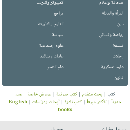
صحافة وإعلام
كمبيوتر وانترنت
المرأة والعائلة
مراجع
دين
العلوم والطبيعة
رياضة وتسالي
سياسة
فلسفة
علوم إجتماعية
رحلات
عادات وتقاليد
علوم عسكرية
علم النفس
قانون
كتب
|
بحث متقدم
|
كتب صوتية
|
عروض خاصة
|
صدر
حديثاً
|
الأكثر مبيعاً
|
كتب نادرة
|
أبحاث ودراسات
|
English
books
عن نيل وفرات
حسابك