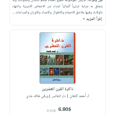
نيل وفرات:
تدرس الموسوعة جميع أعضاء جسم الانسان ومكوناته وما
يتعلق به مرتبة ترتيباً ألفبائياً ابتداء من الاحماض الامينية وانتهاء
بالولادة، وفيها ملاحق للاحجام والاطوال والاعداد والاوزان والمساحات ...
إقرأ المزيد »
ذاكرة القرن العشرين
لـ أحمد كنعان
| دار النفائس |ورقي غلاف عادي
6.80$
8.00$