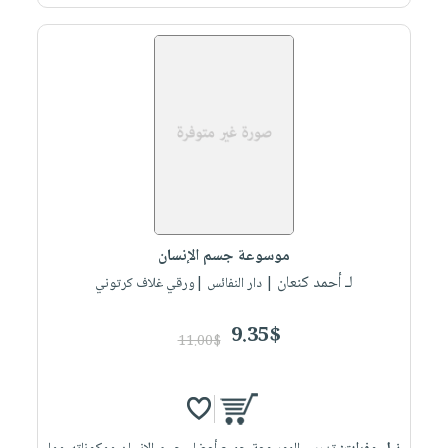
صابون
فيديوهات
عربة
أطفال
أسئلة
التسوق
مناسبات
يتكرر
طرحها
نشرة
الإصدارات
خدمات
نيل
وفرات
انشر
كتابك
موسوعة جسم الإنسان
تواصل
لـ أحمد كنعان
| دار النفائس |ورقي غلاف كرتوني
معنا
9.35$
11.00$