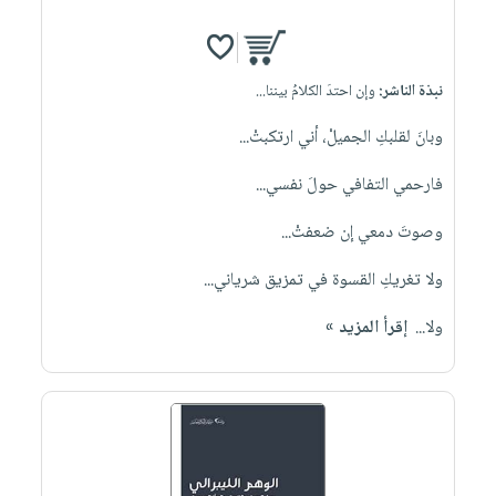
نبذة الناشر:
وإن احتدَ الكلامُ بيننا...
وبانَ لقلبكِ الجميلْ، أني ارتكبتْ...
فارحمي التفافي حولَ نفسي...
وصوتَ دمعي إن ضعفتْ...
ولا تغريكِ القسوة في تمزيق شرياني...
ولا...
إقرأ المزيد »