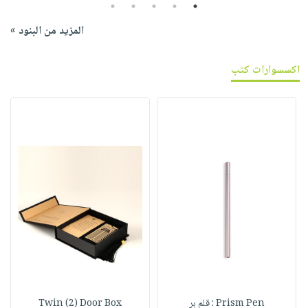
5
4
3
2
1
المزيد من البنود »
اكسسوارات كتب
Prism Pen : قلم بر
Twin (2) Door Box