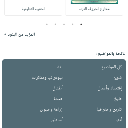
مخارج الحروف العرب
الحقيبة التعليمية
5
4
3
2
1
المزيد من البنود »
لائحة بالمواضيع:
كل المواضيع
لغة
فنون
بيوغرافيا ومذكرات
إقتصاد وأعمال
أطفال
طبخ
صحة
تاريخ وجغرافيا
زراعة وحيوان
أدب
أساطير