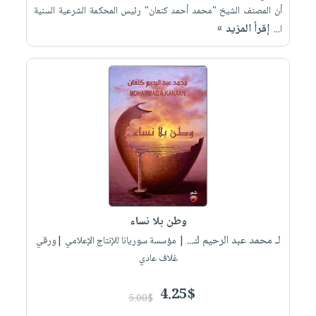
أن المصنف الشيخ "محمد أحمد كنعان" رئيس المحكمة الشرعية السنية
إقرأ المزيد »
ا...
وطن بلا نساء
لـ محمد عبد الرحيم ك...
| مؤسسة سوريانا للإنتاج الإعلامي |ورقي
غلاف عادي
4.25$
5.00$