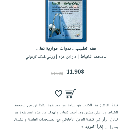
العناية
الأكثر
شحن
أدوات
بالأسنان
مبيعاً
مجاني
المائدة
الحمية
العودة
بنود
الأوعية
والتغذية
للمدارس
مختارة
والتخزين
اشتراكات
اكسسوارات
أدوات
كتب
كل
بحث
فقه الطبيب... ندوات حوارية تفا...
المطبخ
الاشتراكات
اكسسوارات
متقدم
لـ محمد الخياط
| دار ابن حزم |ورقي غلاف كرتوني
منزلية
صندوق
القراءة
11.90$
اكسسوارات
14.00$
iKitab
ملابس
نيل
بلا
مطرزات
وفرات
حدود
حقائب
عن
حسابك
نبذة الناشر:
هذا الكتاب هو عبارة عن محاضرة ألقاها كل من د.محمد
حلي
الشركة
الخياط ود. علي مشعل ود. أحمد كنعان. والهدف من هذه المحاضرة هو
عناية
لائحة
سياسة
تبادل الرأي في كيفية العامل الأخلاقي مع المستجدات العلمية والتقنية،
بالذات
الأمنيات
إقرأ المزيد »
وحول ...
الشركة