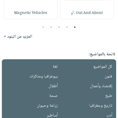
Out And About : أو
Magnetic Vehicles
5
4
3
2
1
المزيد من البنود »
لائحة بالمواضيع:
كل المواضيع
لغة
فنون
بيوغرافيا ومذكرات
إقتصاد وأعمال
أطفال
طبخ
صحة
تاريخ وجغرافيا
زراعة وحيوان
أدب
أساطير