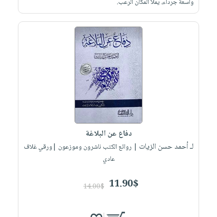
واسعة جرداء، يملأ المكان الرعب.
دفاع عن البلاغة
لـ أحمد حسن الزيات
| روائع الكتب ناشرون وموزعون |ورقي غلاف
عادي
11.90$
14.00$