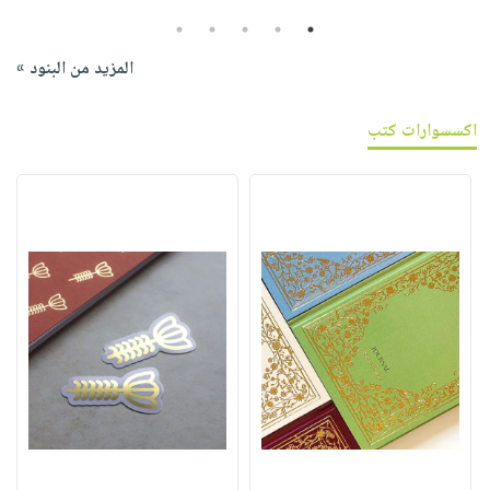
5
4
3
2
1
المزيد من البنود »
اكسسوارات كتب