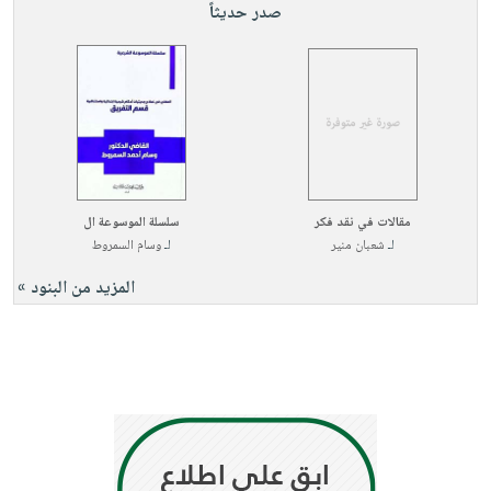
صدر حديثاً
مقالات في نقد فكر
سلسلة الموسوعة ال
لـ
شعبان منير
لـ
وسام السمروط
المزيد من البنود »