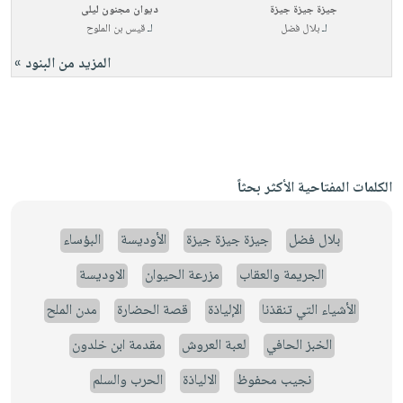
جيزة جيزة جيزة
ديوان مجنون ليلى
لـ
بلال فضل
لـ
قيس بن الملوح
المزيد من البنود »
الكلمات المفتاحية الأكثر بحثاً
بلال فضل
جيزة جيزة جيزة
الأوديسة
البؤساء
الجريمة والعقاب
مزرعة الحيوان
الاوديسة
الأشياء التي تنقذنا
الإلياذة
قصة الحضارة
مدن الملح
الخبز الحافي
لعبة العروش
مقدمة ابن خلدون
نجيب محفوظ
الالياذة
الحرب والسلم