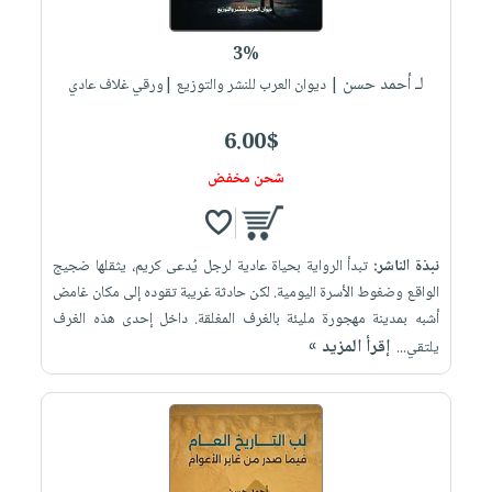
إختياراتنا
تعليمية
أسئلة
إختياراتنا
المواضيع
iKitab
يتكرر
3%
كتب
بلا
الأكثر
طرحها
لـ أحمد حسن
أكاديمية
| ديوان العرب للنشر والتوزيع |ورقي غلاف عادي
الصحة
حدود
مبيعاً
تحميل
والعناية
صندوق
أسئلة
وسائل
masmu3
6.00$
الشخصية
القراءة
يتكرر
تعليمية
على
جديد
شحن مخفض
English
طرحها
صندوق
Android
books
الكل
تحميل
القراءة
تحميل
iKitab
أجهزة
جوائز
المطبخ
masmu3
نبذة الناشر:
تبدأ الرواية بحياة عادية لرجل يُدعى كريم، يثقلها ضجيج
على
العناية
والسفرة
على
الواقع وضغوط الأسرة اليومية. لكن حادثة غريبة تقوده إلى مكان غامض
Android
جديد
الشخصية
Apple
أشبه بمدينة مهجورة مليئة بالغرف المغلقة. داخل إحدى هذه الغرف
تحميل
العناية
إقرأ المزيد »
يلتقي...
الكل
iKitab
وتصفيف
أواني
متجر
على
الشعر
الطهي
الهدايا
Apple
العناية
أدوات
بالجسم
أقسام
الخبز