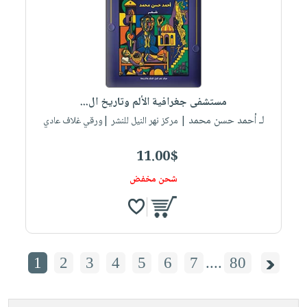
مستشفى جغرافية الألم وتاريخ ال...
لـ أحمد حسن محمد
| مركز نهر النيل للنشر |ورقي غلاف عادي
11.00$
شحن مخفض
1
2
3
4
5
6
7
....
80