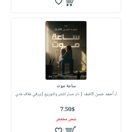
ساعة موت
لـ أحمد حسن كاشف
| دار مسار للنشر والتوزيع |ورقي غلاف عادي
7.50$
شحن مخفض