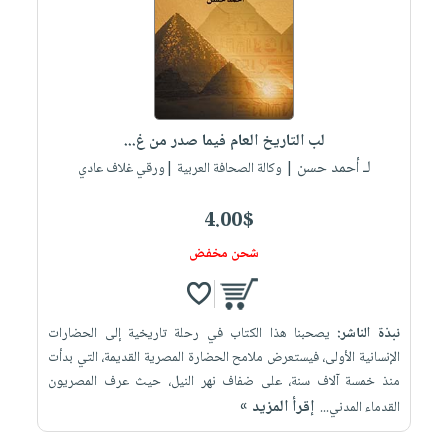
العناية
الأكثر
شحن
أدوات
بالأسنان
مبيعاً
مجاني
المائدة
الحمية
العودة
بنود
الأوعية
والتغذية
للمدارس
مختارة
والتخزين
اشتراكات
اكسسوارات
لب التاريخ العام فيما صدر من غ...
أدوات
كتب
كل
بحث
لـ أحمد حسن
المطبخ
| وكالة الصحافة العربية |ورقي غلاف عادي
الاشتراكات
اكسسوارات
متقدم
منزلية
صندوق
4.00$
القراءة
اكسسوارات
شحن مخفض
iKitab
ملابس
نيل
بلا
مطرزات
وفرات
حدود
نبذة الناشر:
يصحبنا هذا الكتاب في رحلة تاريخية إلى الحضارات
حقائب
عن
حسابك
الإنسانية الأولى، فيستعرض ملامح الحضارة المصرية القديمة، التي بدأت
حلي
الشركة
منذ خمسة آلاف سنة، على ضفاف نهر النيل، حيث عرف المصريون
عناية
لائحة
سياسة
إقرأ المزيد »
القدماء المدني...
بالذات
الأمنيات
الشركة