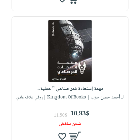
مهمة إستعادة قمر صناعي " عملية...
لـ أحمد حسن جرب
| Kingdom Of Books |ورقي غلاف عادي
10.93$
11.50$
شحن مخفض