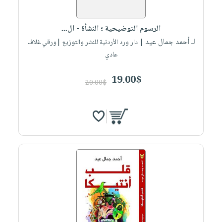
صابون
فيديوهات
عربة
أطفال
أسئلة
التسوق
الرسوم التوضيحية ؛ النشأة - ال...
مناسبات
يتكرر
لـ أحمد جمال عيد
| دار ورد الأردنية للنشر والتوزيع |ورقي غلاف
طرحها
نشرة
عادي
الإصدارات
خدمات
19.00$
نيل
20.00$
وفرات
انشر
كتابك
تواصل
معنا