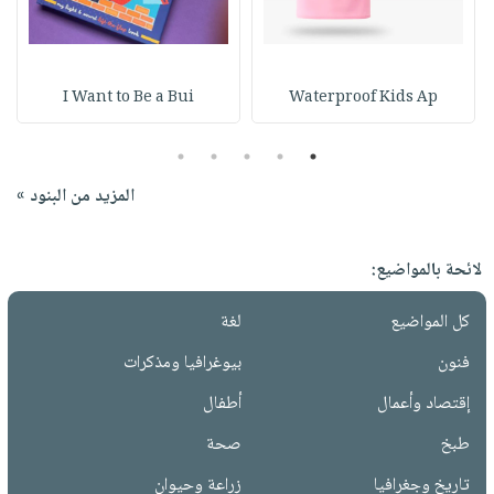
I Want to Be a Bui
Waterproof Kids Ap
5
4
3
2
1
المزيد من البنود »
لائحة بالمواضيع:
كل المواضيع
لغة
فنون
بيوغرافيا ومذكرات
إقتصاد وأعمال
أطفال
طبخ
صحة
تاريخ وجغرافيا
زراعة وحيوان