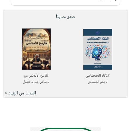
صدر حديثاً
الذكاء الاصطناعي
تاريخ الأندلس من
لـ
نجم العيساوي
لـ
صافي مبارك قنديل
المزيد من البنود »