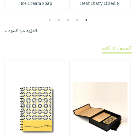
Ice Cream Soap :
Dear Diary Lined N
5
4
3
2
1
المزيد من البنود »
اكسسوارات كتب