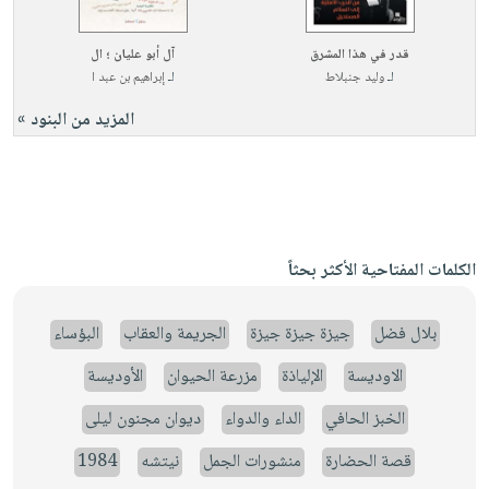
قدر في هذا المشرق
آل أبو عليان ؛ ال
لـ
وليد جنبلاط
لـ
إبراهيم بن عبد ا
المزيد من البنود »
الكلمات المفتاحية الأكثر بحثاً
بلال فضل
جيزة جيزة جيزة
الجريمة والعقاب
البؤساء
الاوديسة
الإلياذة
مزرعة الحيوان
الأوديسة
الخبز الحافي
الداء والدواء
ديوان مجنون ليلى
قصة الحضارة
منشورات الجمل
نيتشه
1984