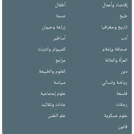
إقتصاد وأعمال
أطفال
طبخ
صحة
تاريخ وجغرافيا
زراعة وحيوان
أدب
أساطير
صحافة وإعلام
كمبيوتر وانترنت
المرأة والعائلة
مراجع
دين
العلوم والطبيعة
رياضة وتسالي
سياسة
فلسفة
علوم إجتماعية
رحلات
عادات وتقاليد
علوم عسكرية
علم النفس
قانون