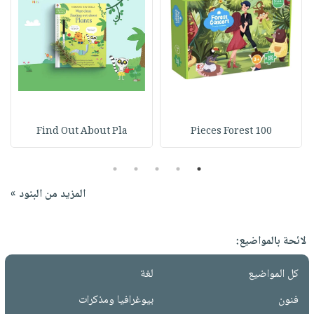
Find Out About Pla
100 Pieces Forest
5
4
3
2
1
المزيد من البنود »
لائحة بالمواضيع:
كل المواضيع
لغة
فنون
بيوغرافيا ومذكرات