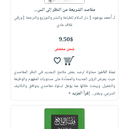
صابون
فيديوهات
عربة
مقاصد الشريعة من النظر إلى الس...
أطفال
أسئلة
التسوق
لـ أحمد بوعود
| دار السلام للطباعة والنشر والتوزيع والترجمة |ورقي
مناسبات
يتكرر
غلاف عادي
طرحها
نشرة
الإصدارات
خدمات
9.50$
نيل
شحن مخفض
وفرات
انشر
كتابك
نبذة الناشر:
محاولة لرصد بعض ملامح التجديد في النظر المقاصدي
تواصل
حيث يعرض الرؤى الجديدة والمجدِّدة على مستويات المفهوم والوظيفة
والتفعيل، ويبحث خلالها عما يؤهل لسلوك مقاصدي يتوافق والتكليف
معنا
إقرأ المزيد »
الشرعي، ويقتر...