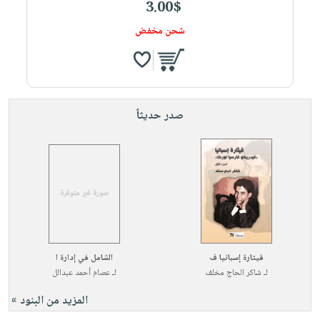
3.00$
شحن مخفض
صدر حديثاً
قيثارة إسبانيا ف
الشامل في إدارة ا
لـ
شاكر الحاج مخلف
لـ
عصام أحمد عبدالل
المزيد من البنود »