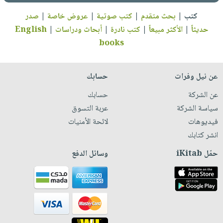
كتب
|
بحث متقدم
|
كتب صوتية
|
عروض خاصة
|
صدر
حديثاً
|
الأكثر مبيعاً
|
كتب نادرة
|
أبحاث ودراسات
|
English
books
عن نيل وفرات
حسابك
عن الشركة
حسابك
سياسة الشركة
عربة التسوق
فيديوهات
لائحة الأمنيات
انشر كتابك
حمّل iKitab
وسائل الدفع