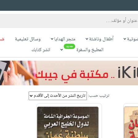
وتية
أطفال وناشئة
متجر الهدايا
وسائل تعليمية
شح
جديد
المطبخ والسفرة
انشر كتابك
ترتيب حسب: