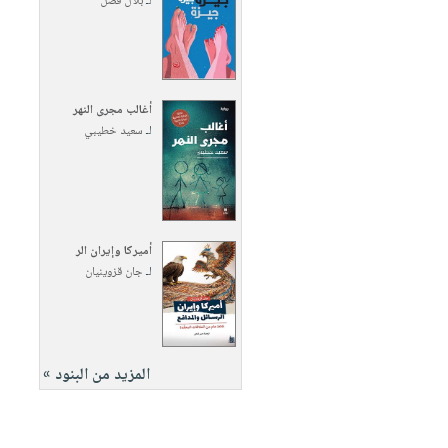
لـ
بلال فضل
أغالب مجرى النهر
لـ
سعيد خطيبي
أميركا وإيران الر
لـ
جان قزوينيان
المزيد من البنود »