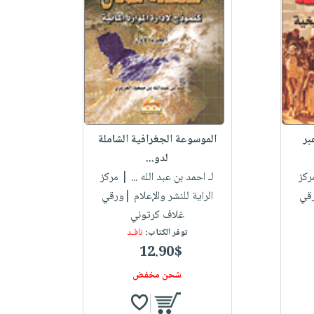
بر
الموسوعة الجغرافية الشاملة
لدو...
ركز
لـ احمد بن عبد الله ...
| مركز
رقي
الراية للنشر والإعلام |ورقي
غلاف كرتوني
توفر الكتاب:
نافـد
12.90$
شحن مخفض