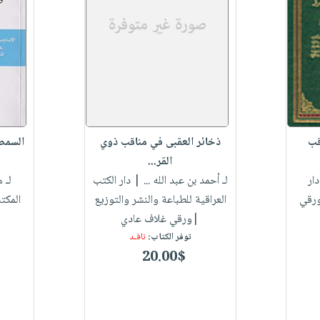
قب
ذخائر العقبى في مناقب ذوي
السمط
القر...
ار
لـ أحمد بن عبد الله ...
| دار الكتب
لـ 
ورقي
العراقية للطباعة والنشر والتوزيع
المكت
|ورقي غلاف عادي
توفر الكتاب:
نافـد
20.00$