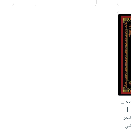
صحا...
|
لنشر
ني