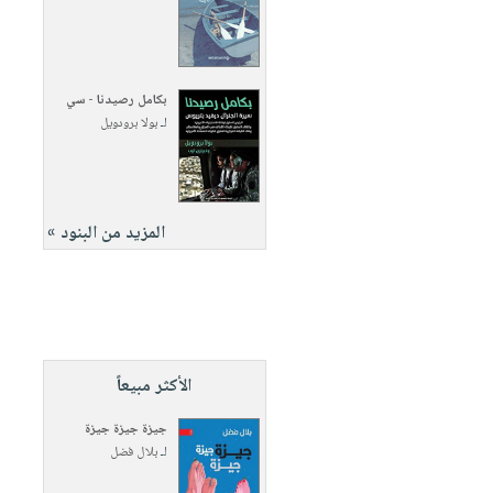
بكامل رصيدنا - سي
لـ
بولا برودويل
المزيد من البنود »
الأكثر مبيعاً
جيزة جيزة جيزة
لـ
بلال فضل