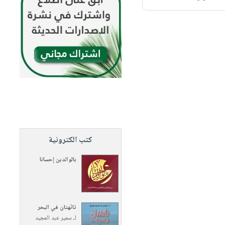
كتب الكترونية
بالوالدين إحسانا
تائهتان في البحر
لـ
سمير عبد المجيد