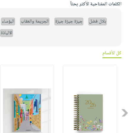
الكلمات المفتاحية الأكثر بحثاً
بلال فضل
جيزة جيزة جيزة
الجريمة والعقاب
البؤساء
الالياذة
كل الأقسام
Previous