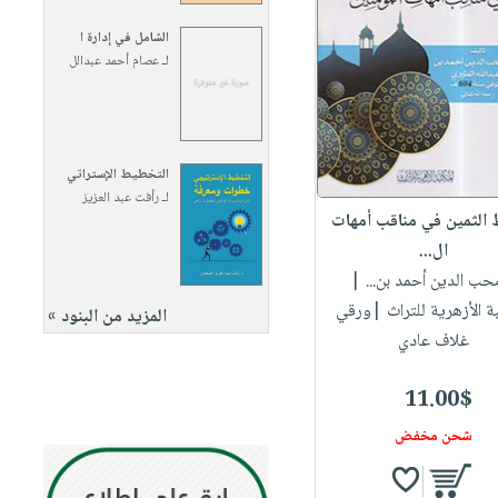
الشامل في إدارة ا
لـ
عصام أحمد عبدالل
التخطيط الإستراتي
لـ
رأفت عبد العزيز
 الثمين في مناقب أمهات
ال...
محب الدين أحمد بن...
|
بة الأزهرية للتراث |ورقي
المزيد من البنود »
غلاف عادي
11.00$
شحن مخفض