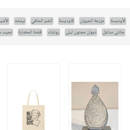
الأوديسة
مزرعة الحيوان
الاوديسة
الخبز الحافي
نيتشه
الأشيا
جانتي ستايل
ديوان مجنون ليلى
روايات
قصة الحضارة
نجيب م