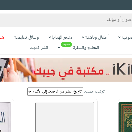
وتية
أطفال وناشئة
متجر الهدايا
وسائل تعليمية
شح
جديد
المطبخ والسفرة
انشر كتابك
ترتيب حسب: