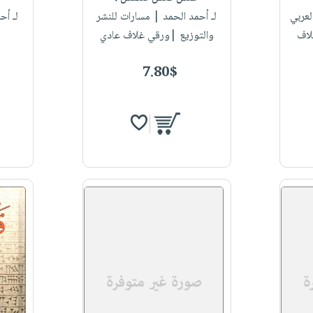
لعربي
لـ أحمد الحمد
| مسارات للنشر
لـ أح
لاف
والتوزيع |ورقي غلاف عادي
7.80$