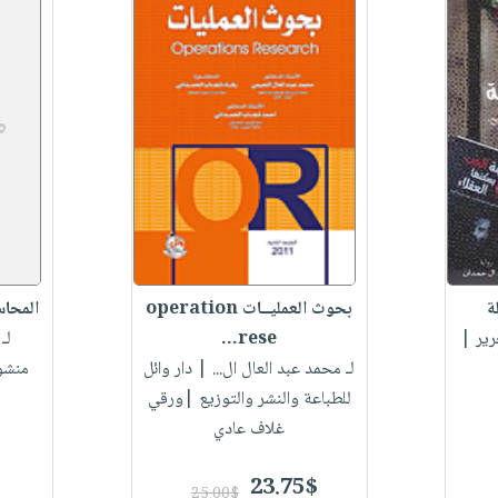
ة
بحوث العمليــات operation
المحاسب
ير |
rese...
لـ
لـ محمد عبد العال ال...
| دار وائل
منشو
للطباعة والنشر والتوزيع |ورقي
غلاف عادي
23.75$
25.00$