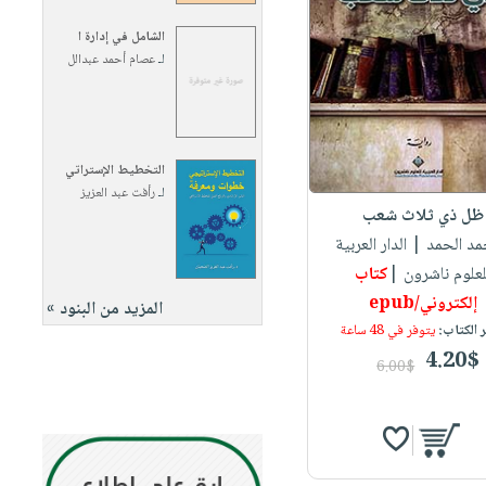
الشامل في إدارة ا
لـ
عصام أحمد عبدالل
التخطيط الإستراتي
لـ
رأفت عبد العزيز
ظل ذي ثلاث شعب
حمد الحمد
| الدار العربية
لعلوم ناشرون |
كتاب
إلكتروني/epub
المزيد من البنود »
 الكتاب:
يتوفر في 48 ساعة
4.20$
6.00$