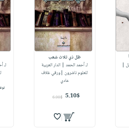
ظل ذي ثلاث شعب
ل |
لـ أحمد الحمد
| الدار العربية
لـ أ
للعلوم ناشرون |ورقي غلاف
ل
عادي
توفر
5.10$
6.00$