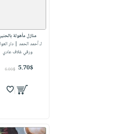
منازل مأهولة بالحنين
لـ أحمد الحمد
| دار العوا
ورقي غلاف عادي
5.70$
6.00$