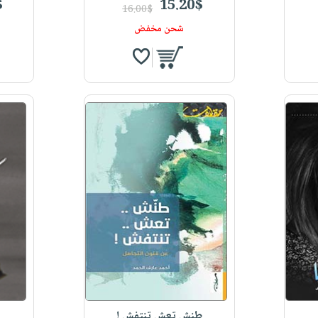
$
15.20$
16.00$
شحن مخفض
طنش تعش تنتفش !