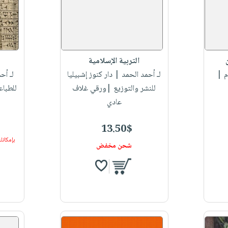
التربية الإسلامية
م |
لـ أحمد الحمد
| دار كنوز إشبيليا
لـ أح
للنشر والتوزيع |ورقي غلاف
للطباع
عادي
13.50$
بإمكانك
شحن مخفض