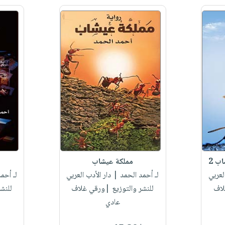
ب 2
مملكة عيشاب
لعربي
لـ أحمد الحمد
| دار الأدب العربي
لـ أحم
لاف
للنشر والتوزيع |ورقي غلاف
للنش
عادي