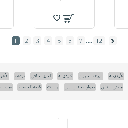
1
2
3
4
5
6
7
....
12
الأوديسة
مزرعة الحيوان
الاوديسة
الخبز الحافي
نيتشه
الأشيا
جانتي ستايل
ديوان مجنون ليلى
روايات
قصة الحضارة
نجيب م