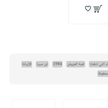
ء التي تنقذنا
لعبة العروش
1984
ابن سينا
الإلياذة
حفوظ