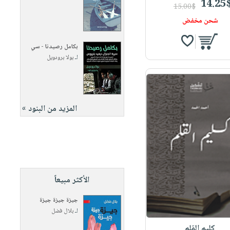
14.25
15.00$
شحن مخفض
بكامل رصيدنا - سي
لـ
بولا برودويل
المزيد من البنود »
الأكثر مبيعاً
جيزة جيزة جيزة
لـ
بلال فضل
كليم القلم