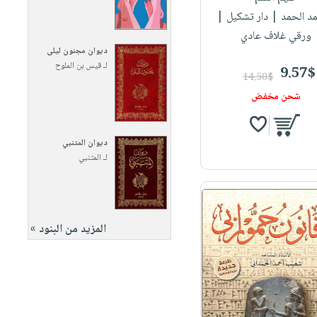
مد الحمد
| دار تشكيل |
ورقي غلاف عادي
ديوان مجنون ليلى
لـ
قيس بن الملوح
9.57$
14.50$
شحن مخفض
ديوان المتنبي
لـ
المتنبي
المزيد من البنود »