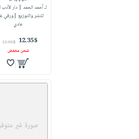
لـ أحمد الحمد
| دار الأدب ا
للنشر والتوزيع |ورقي غ
عادي
12.35$
13.00$
شحن مخفض