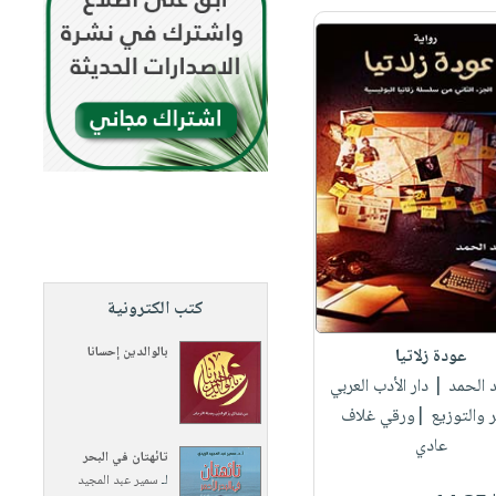
كتب الكترونية
بالوالدين إحسانا
عودة زلاتيا
د الحمد
| دار الأدب العربي
ر والتوزيع |ورقي غلاف
عادي
تائهتان في البحر
لـ
سمير عبد المجيد