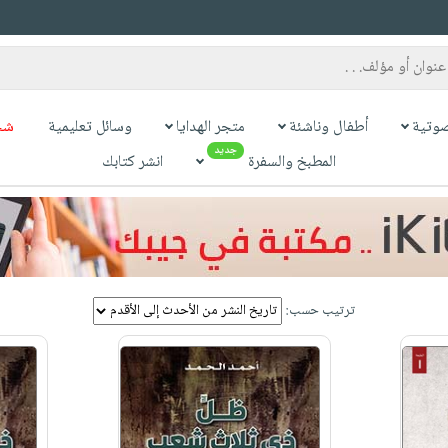
وتية
أطفال وناشئة
متجر الهدايا
وسائل تعليمية
شح
جديد
المطبخ والسفرة
انشر كتابك
ترتيب حسب: