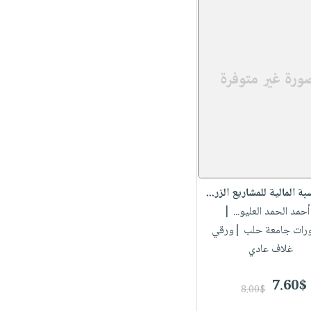
ة المالية للمشاريع الزر...
 أحمد الحمد العليو...
|
رات جامعة حلب |ورقي
غلاف عادي
7.60$
8.00$