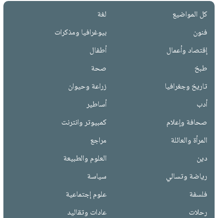
كل المواضيع
لغة
فنون
بيوغرافيا ومذكرات
إقتصاد وأعمال
أطفال
طبخ
صحة
تاريخ وجغرافيا
زراعة وحيوان
أدب
أساطير
صحافة وإعلام
كمبيوتر وانترنت
المرأة والعائلة
مراجع
دين
العلوم والطبيعة
رياضة وتسالي
سياسة
فلسفة
علوم إجتماعية
رحلات
عادات وتقاليد