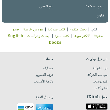
علوم عسكرية
علم النفس
قانون
كتب
|
بحث متقدم
|
كتب صوتية
|
عروض خاصة
|
صدر
حديثاً
|
الأكثر مبيعاً
|
كتب نادرة
|
أبحاث ودراسات
|
English
books
عن نيل وفرات
حسابك
عن الشركة
حسابك
سياسة الشركة
عربة التسوق
فيديوهات
لائحة الأمنيات
انشر كتابك
حمّل iKitab
وسائل الدفع