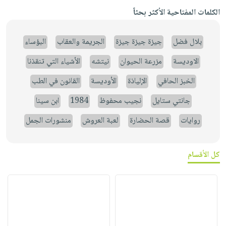
الكلمات المفتاحية الأكثر بحثاً
بلال فضل
جيزة جيزة جيزة
الجريمة والعقاب
البؤساء
الاوديسة
مزرعة الحيوان
نيتشه
الأشياء التي تنقذنا
الخبز الحافي
الإلياذة
الأوديسة
القانون في الطب
جانتي ستايل
نجيب محفوظ
1984
ابن سينا
روايات
قصة الحضارة
لعبة العروش
منشورات الجمل
كل الأقسام