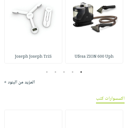
Joseph Joseph TriS
Ufesa ZION 600 Uph
5
4
3
2
1
المزيد من البنود »
اكسسوارات كتب