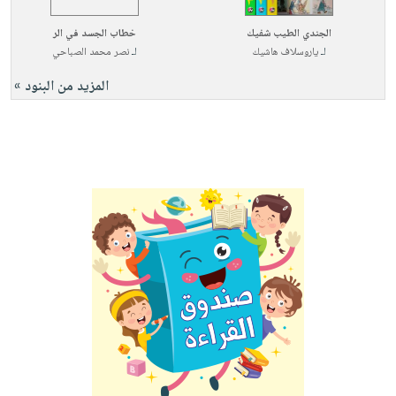
صابون
فيديوهات
عربة
أطفال
الجندي الطيب شفيك
خطاب الجسد في الر
أسئلة
التسوق
لـ
ياروسلاف هاشيك
لـ
نصر محمد الصباحي
مناسبات
يتكرر
المزيد من البنود »
طرحها
نشرة
الإصدارات
خدمات
نيل
وفرات
انشر
كتابك
تواصل
معنا