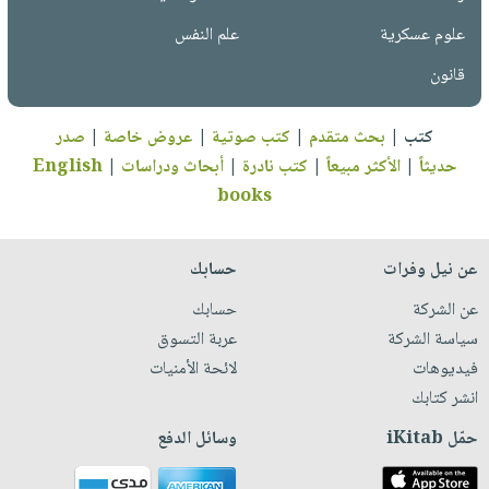
علوم عسكرية
علم النفس
قانون
كتب
|
بحث متقدم
|
كتب صوتية
|
عروض خاصة
|
صدر
حديثاً
|
الأكثر مبيعاً
|
كتب نادرة
|
أبحاث ودراسات
|
English
books
عن نيل وفرات
حسابك
عن الشركة
حسابك
سياسة الشركة
عربة التسوق
فيديوهات
لائحة الأمنيات
انشر كتابك
حمّل iKitab
وسائل الدفع