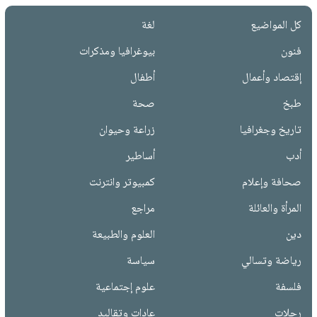
كل المواضيع
لغة
فنون
بيوغرافيا ومذكرات
إقتصاد وأعمال
أطفال
طبخ
صحة
تاريخ وجغرافيا
زراعة وحيوان
أدب
أساطير
صحافة وإعلام
كمبيوتر وانترنت
المرأة والعائلة
مراجع
دين
العلوم والطبيعة
رياضة وتسالي
سياسة
فلسفة
علوم إجتماعية
رحلات
عادات وتقاليد