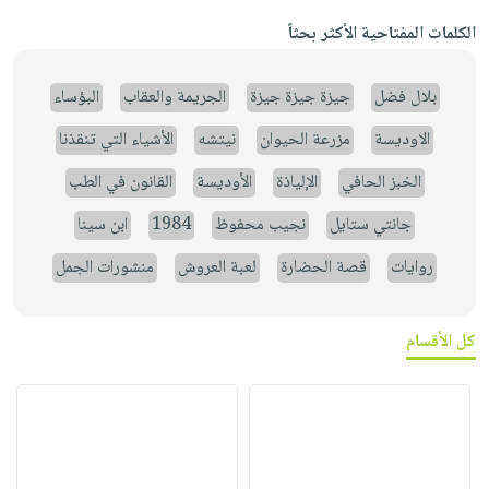
الكلمات المفتاحية الأكثر بحثاً
بلال فضل
جيزة جيزة جيزة
الجريمة والعقاب
البؤساء
الاوديسة
مزرعة الحيوان
نيتشه
الأشياء التي تنقذنا
الخبز الحافي
الإلياذة
الأوديسة
القانون في الطب
جانتي ستايل
نجيب محفوظ
1984
ابن سينا
روايات
قصة الحضارة
لعبة العروش
منشورات الجمل
كل الأقسام