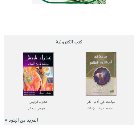
صابون
فيديوهات
عربة
أطفال
أسئلة
التسوق
مناسبات
يتكرر
طرحها
نشرة
الإصدارات
خدمات
كتب الكترونية
نيل
وفرات
انشر
كتابك
تواصل
معنا
مباحث في أدب الغر
عذراء قريش
لـ
محمد سيف الإسلام
لـ
جُرجي زيدان
المزيد من البنود »