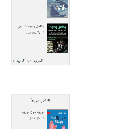
بكامل رصيدنا - سي
لـ
بولا برودويل
المزيد من البنود »
الأكثر مبيعاً
جيزة جيزة جيزة
لـ
بلال فضل