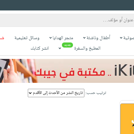
وتية
أطفال وناشئة
متجر الهدايا
وسائل تعليمية
شح
جديد
المطبخ والسفرة
انشر كتابك
ترتيب حسب: