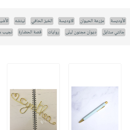
الأوديسة
مزرعة الحيوان
الاوديسة
الخبز الحافي
نيتشه
الأشيا
جانتي ستايل
ديوان مجنون ليلى
روايات
قصة الحضارة
نجيب م