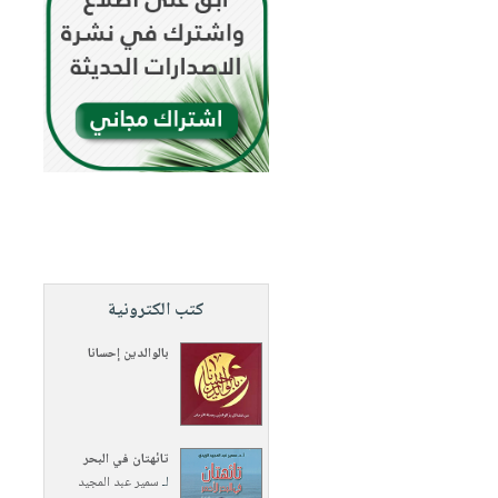
كتب الكترونية
بالوالدين إحسانا
تائهتان في البحر
لـ
سمير عبد المجيد