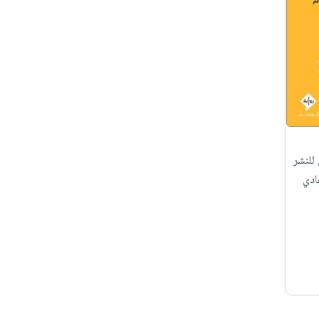
للنشر
ادي