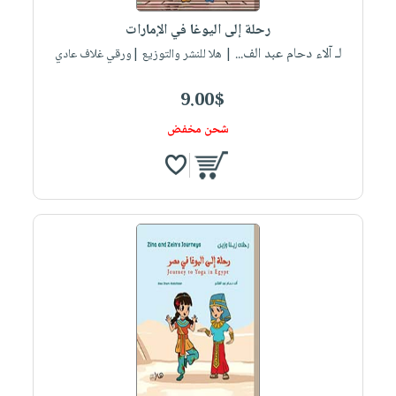
صابون
فيديوهات
عربة
رحلة إلى اليوغا في الإمارات
أطفال
أسئلة
التسوق
لـ آلاء دحام عبد الف...
| هلا للنشر والتوزيع |ورقي غلاف عادي
مناسبات
يتكرر
طرحها
نشرة
9.00$
الإصدارات
خدمات
شحن مخفض
نيل
وفرات
انشر
كتابك
تواصل
معنا