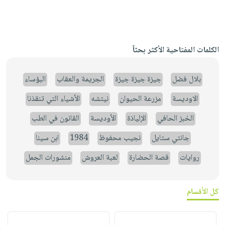
الكلمات المفتاحية الأكثر بحثاً
بلال فضل
جيزة جيزة جيزة
الجريمة والعقاب
البؤساء
الاوديسة
مزرعة الحيوان
نيتشه
الأشياء التي تنقذنا
الخبز الحافي
الإلياذة
الأوديسة
القانون في الطب
جانتي ستايل
نجيب محفوظ
1984
ابن سينا
روايات
قصة الحضارة
لعبة العروش
منشورات الجمل
كل الأقسام