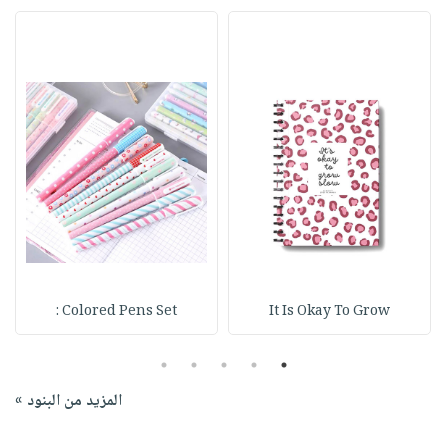
Colored Pens Set :
It Is Okay To Grow
5
4
3
2
1
المزيد من البنود »