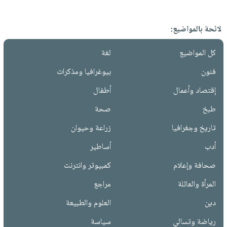
لائحة بالمواضيع:
كل المواضيع
لغة
فنون
بيوغرافيا ومذكرات
إقتصاد وأعمال
أطفال
طبخ
صحة
تاريخ وجغرافيا
زراعة وحيوان
أدب
أساطير
صحافة وإعلام
كمبيوتر وانترنت
المرأة والعائلة
مراجع
دين
العلوم والطبيعة
رياضة وتسالي
سياسة