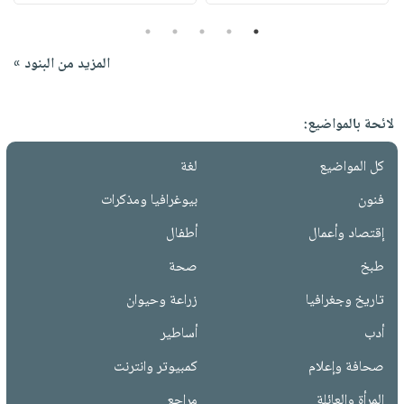
5
4
3
2
1
المزيد من البنود »
لائحة بالمواضيع:
كل المواضيع
لغة
فنون
بيوغرافيا ومذكرات
إقتصاد وأعمال
أطفال
طبخ
صحة
تاريخ وجغرافيا
زراعة وحيوان
أدب
أساطير
صحافة وإعلام
كمبيوتر وانترنت
المرأة والعائلة
مراجع