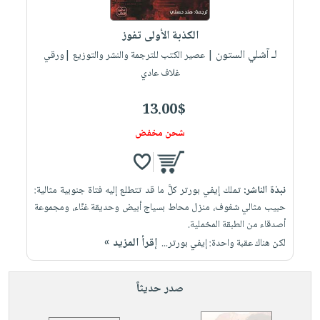
إختياراتنا
تعليمية
أسئلة
إختياراتنا
المواضيع
iKitab
يتكرر
الكذبة الأولى تفوز
كتب
بلا
الأكثر
طرحها
لـ آشلي الستون
أكاديمية
| عصير الكتب للترجمة والنشر والتوزيع |ورقي
الصحة
حدود
مبيعاً
تحميل
غلاف عادي
والعناية
صندوق
أسئلة
وسائل
masmu3
الشخصية
القراءة
يتكرر
تعليمية
13.00$
على
جديد
English
طرحها
صندوق
Android
شحن مخفض
books
الكل
تحميل
القراءة
تحميل
iKitab
أجهزة
جوائز
المطبخ
masmu3
على
العناية
والسفرة
على
نبذة الناشر:
تملك إيفي بورتر كلَّ ما قد تتطلع إليه فتاة جنوبية مثالية:
Android
جديد
الشخصية
Apple
حبيب مثالي شغوف، منزل محاط بسياج أبيض وحديقة غنَّاء، ومجموعة
تحميل
العناية
أصدقاء من الطبقة المخملية.
الكل
إقرأ المزيد »
iKitab
لكن هناك عقبة واحدة: إيفي بورتر...
وتصفيف
أواني
متجر
على
الشعر
الطهي
الهدايا
Apple
العناية
صدر حديثاً
أدوات
بالجسم
أقسام
الخبز