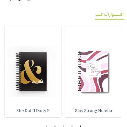
اكسسوارات كتب
She Did It Daily P
Stay Strong Notebo
5
4
3
2
1