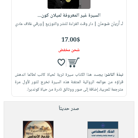
إختياراتنا
تعليمية
أسئلة
إختياراتنا
المواضيع
iKitab
يتكرر
السيرة غير المعروفة لميلان كون...
كتب
بلا
الأكثر
طرحها
لـ آريان شومان
أكاديمية
| دار وقت القراءة للنشر والتوزيع |ورقي غلاف عادي
الصحة
حدود
مبيعاً
تحميل
والعناية
صندوق
أسئلة
إختياراتنا
masmu3
17.00$
الشخصية
القراءة
يتكرر
وسائل
على
جديد
شحن مخفض
English
طرحها
تعليمية
Android
books
الكل
تحميل
صندوق
تحميل
iKitab
أجهزة
القراءة
المطبخ
masmu3
نبذة الناشر:
يجسد هذا الكتاب سيرة ثرية لحياة كاتب لطالما اندهش
على
العناية
والسفرة
على
جوائز
قراؤه من عوالمه الروائية المتقنة هذه السيرة تخرج للنور لأول مرة
Android
جديد
الشخصية
Apple
مترجمة للعربية، إضافة إلى صور ووثائق نادرة من حياة كونديرا.
تحميل
العناية
الكل
iKitab
وتصفيف
صدر حديثاً
أواني
متجر
على
الشعر
الطهي
الهدايا
Apple
العناية
أدوات
بالجسم
أقسام
الخبز