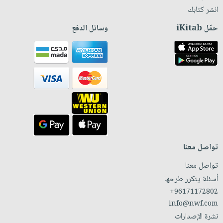
انشر كتابك
حمّل iKitab
وسائل الدفع
تواصل معنا
تواصل معنا
أسئلة يتكرر طرحها
+96171172802
info@nwf.com
نشرة الإصدارات