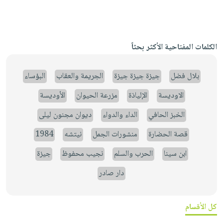
الكلمات المفتاحية الأكثر بحثاً
بلال فضل
جيزة جيزة جيزة
الجريمة والعقاب
البؤساء
الاوديسة
الإلياذة
مزرعة الحيوان
الأوديسة
الخبز الحافي
الداء والدواء
ديوان مجنون ليلى
قصة الحضارة
منشورات الجمل
نيتشه
1984
ابن سينا
الحرب والسلم
نجيب محفوظ
جيزة
دار صادر
كل الأقسام