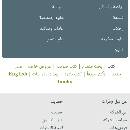
رياضة وتسالي
سياسة
فلسفة
علوم إجتماعية
رحلات
عادات وتقاليد
علوم عسكرية
علم النفس
قانون
كتب
|
بحث متقدم
|
كتب صوتية
|
عروض خاصة
|
صدر
حديثاً
|
الأكثر مبيعاً
|
كتب نادرة
|
أبحاث ودراسات
|
English
books
عن نيل وفرات
حسابك
عن الشركة
حسابك
سياسة الشركة
عربة التسوق
فيديوهات
لائحة الأمنيات