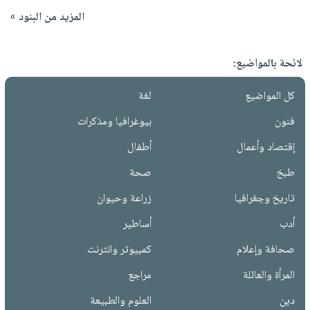
المزيد من البنود »
لائحة بالمواضيع:
كل المواضيع
لغة
فنون
بيوغرافيا ومذكرات
إقتصاد وأعمال
أطفال
طبخ
صحة
تاريخ وجغرافيا
زراعة وحيوان
أدب
أساطير
صحافة وإعلام
كمبيوتر وانترنت
المرأة والعائلة
مراجع
دين
العلوم والطبيعة