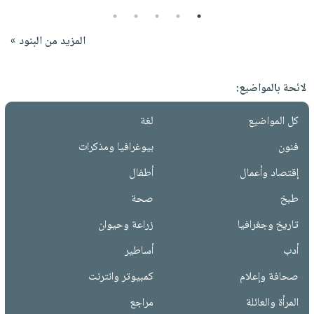
5
4
3
2
1
المزيد من البنود »
لائحة بالمواضيع:
كل المواضيع
لغة
فنون
بيوغرافيا ومذكرات
إقتصاد وأعمال
أطفال
طبخ
صحة
تاريخ وجغرافيا
زراعة وحيوان
أدب
أساطير
صحافة وإعلام
كمبيوتر وانترنت
المرأة والعائلة
مراجع