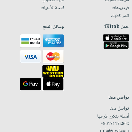
سياسة الشركة
عربة التسوق
فيديوهات
لائحة الأمنيات
انشر كتابك
حمّل iKitab
وسائل الدفع
تواصل معنا
تواصل معنا
أسئلة يتكرر طرحها
+96171172802
info@nwf.com