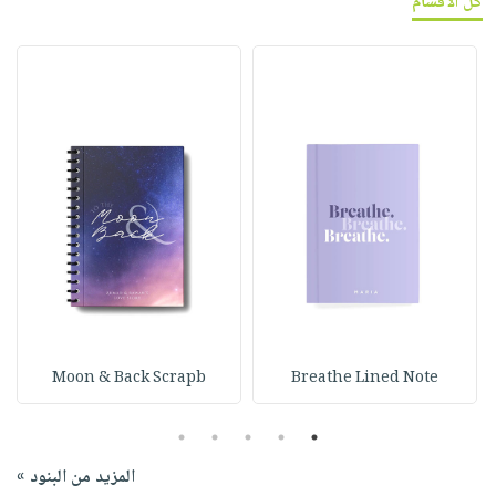
كل الأقسام
Moon & Back Scrapb
Breathe Lined Note
5
4
3
2
1
المزيد من البنود »