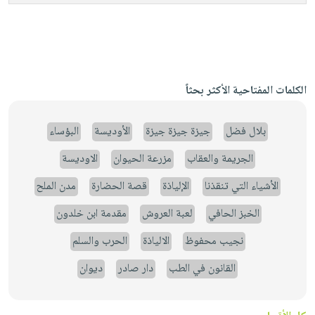
الكلمات المفتاحية الأكثر بحثاً
بلال فضل
جيزة جيزة جيزة
الأوديسة
البؤساء
الجريمة والعقاب
مزرعة الحيوان
الاوديسة
الأشياء التي تنقذنا
الإلياذة
قصة الحضارة
مدن الملح
الخبز الحافي
لعبة العروش
مقدمة ابن خلدون
نجيب محفوظ
الالياذة
الحرب والسلم
القانون في الطب
دار صادر
ديوان