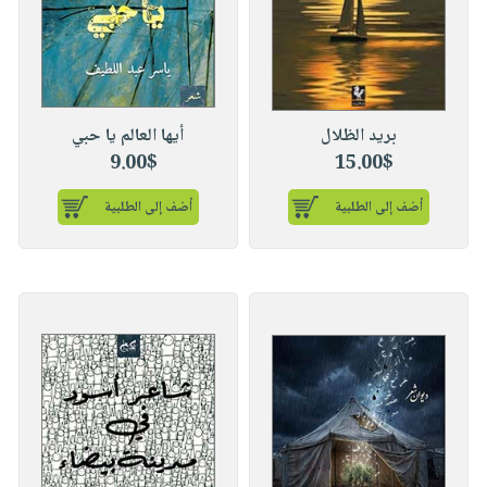
Selfcare
Videos
Shopping
Soap
Q
cart
Kids
&
Occasions
A
Newsletters
بريد الظلال
أيها العالم يا حبي
Facilities
9.00$
15.00$
Publish
Your
أضف إلى الطلبية
أضف إلى الطلبية
Book
Contact
Us