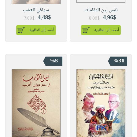
نفس بين المقامات
سواقي العشب
4.48$
4.96$
7.00$
8.00$
أضف إلى الطلبية
أضف إلى الطلبية
%5
%36