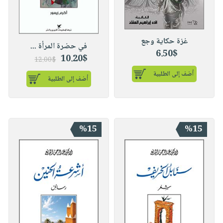
غزة حكاية وجع
في حضرة المرأة ...
6.50$
10.20$
12.00$
أضف إلى الطلبية
أضف إلى الطلبية
%15
%15