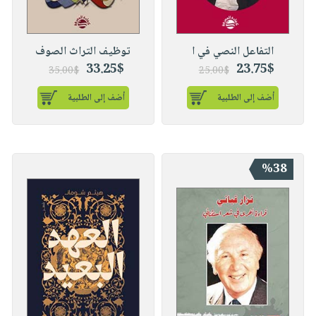
التفاعل النصي في ا
توظيف التراث الصوف
33.25$
23.75$
35.00$
25.00$
أضف إلى الطلبية
أضف إلى الطلبية
%38