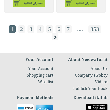
أضف إلى الطلبية
أضف إلى الطلبية
1
2
3
4
5
6
7
....
353
Your Account
About Neelwafurat
Your Account
About Us
Shopping cart
Company's Policy
Wishlist
Videos
Publish Your Book
Payment Methods
Download ikitab