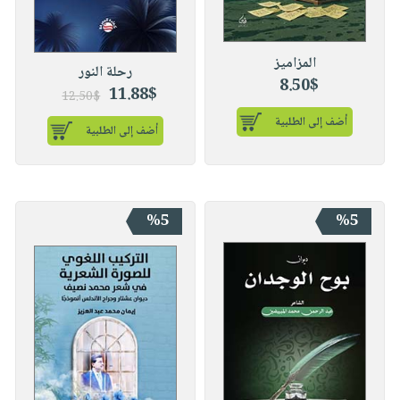
المزاميز
رحلة النور
8.50$
11.88$
12.50$
أضف إلى الطلبية
أضف إلى الطلبية
%5
%5