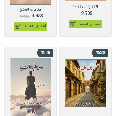
الآلة والسلالة - ا
مقامات العشق
9.50$
4.48$
7.00$
أضف إلى الطلبية
أضف إلى الطلبية
%36
%38