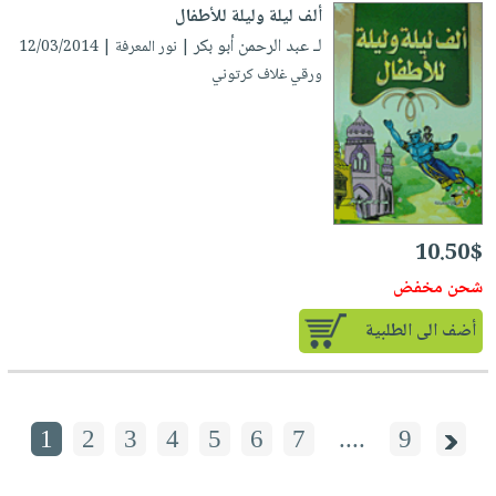
ألف ليلة وليلة للأطفال
لـ عبد الرحمن أبو بكر
| نور المعرفة | 12/03/2014
ورقي غلاف كرتوني
10.50$
شحن مخفض
أضف الى الطلبية
1
2
3
4
5
6
7
....
9