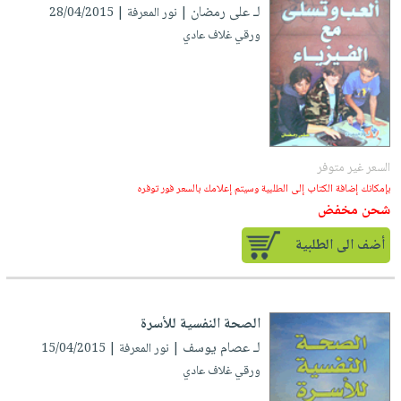
صابون
لـ على رمضان
| نور المعرفة | 28/04/2015
فيديوهات
عربة
أطفال
ورقي غلاف عادي
أسئلة
التسوق
مناسبات
يتكرر
طرحها
نشرة
الإصدارات
خدمات
نيل
وفرات
السعر غير متوفر
بإمكانك إضافة الكتاب إلى الطلبية وسيتم إعلامك بالسعر فور توفره
انشر
شحن مخفض
كتابك
أضف الى الطلبية
تواصل
معنا
الصحة النفسية للأسرة
لـ عصام يوسف
| نور المعرفة | 15/04/2015
ورقي غلاف عادي