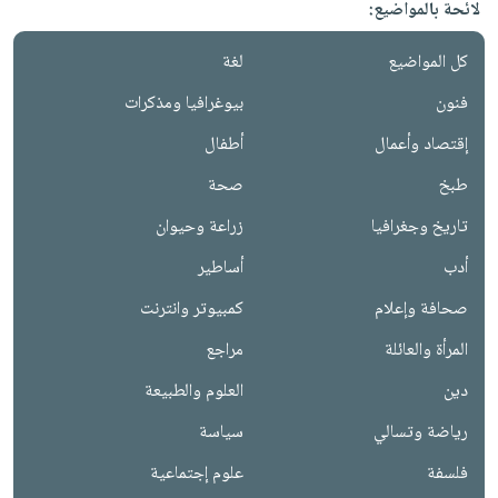
لائحة بالمواضيع:
كل المواضيع
لغة
فنون
بيوغرافيا ومذكرات
إقتصاد وأعمال
أطفال
طبخ
صحة
تاريخ وجغرافيا
زراعة وحيوان
أدب
أساطير
صحافة وإعلام
كمبيوتر وانترنت
المرأة والعائلة
مراجع
دين
العلوم والطبيعة
رياضة وتسالي
سياسة
فلسفة
علوم إجتماعية