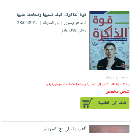
العناية
الأكثر
شحن
أدوات
بالأسنان
مبيعاً
مجاني
قوة الذاكرة.. كيف تنميها وتحافظ عليها
المائدة
الحمية
العودة
لـ ماهر يسرى
| نور المعرفة | 28/04/2015
بنود
الأوعية
والتغذية
للمدارس
ورقي غلاف عادي
مختارة
والتخزين
اشتراكات
اكسسوارات
أدوات
كتب
كل
بحث
المطبخ
الاشتراكات
اكسسوارات
متقدم
منزلية
صندوق
القراءة
اكسسوارات
السعر غير متوفر
iKitab
ملابس
نيل
بإمكانك إضافة الكتاب إلى الطلبية وسيتم إعلامك بالسعر فور توفره
بلا
مطرزات
شحن مخفض
وفرات
حدود
حقائب
أضف الى الطلبية
عن
حسابك
حلي
الشركة
عناية
لائحة
سياسة
بالذات
الأمنيات
الشركة
ألعب وتسلى مع الفيزياء