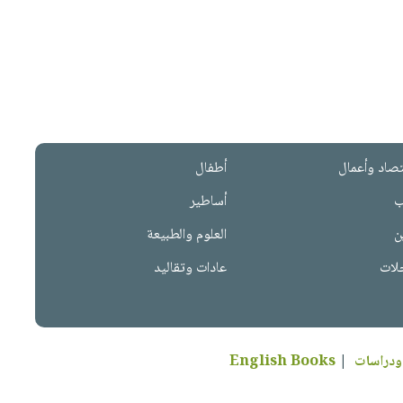
تصاد وأعمال
أطفال
ب
أساطير
ن
العلوم والطبيعة
لات
عادات وتقاليد
ودراسات
|
English Books