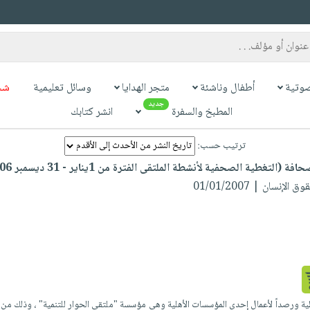
وتية
أطفال وناشئة
متجر الهدايا
وسائل تعليمية
شح
جديد
المطبخ والسفرة
انشر كتابك
ترتيب حسب:
تغطية الصحفية لأنشطة الملتقى الفترة من 1يناير - 31 ديسمبر 2006
نسان | 01/01/2007
ية ورصداً لأعمال إحدى المؤسسات الأهلية وهى مؤسسة "ملتقى الحوار للتنمية" ، وذلك م