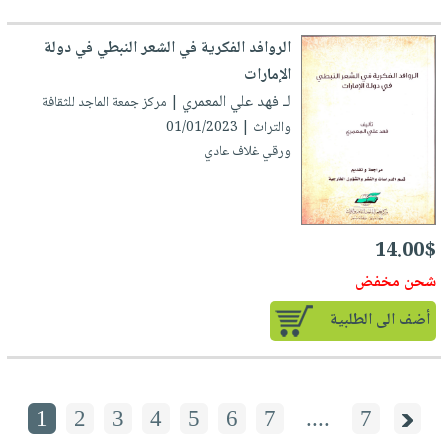
الروافد الفكرية في الشعر النبطي في دولة
الإمارات
لـ فهد علي المعمري
| مركز جمعة الماجد للثقافة
والتراث | 01/01/2023
ورقي غلاف عادي
14.00$
شحن مخفض
أضف الى الطلبية
1
2
3
4
5
6
7
....
7