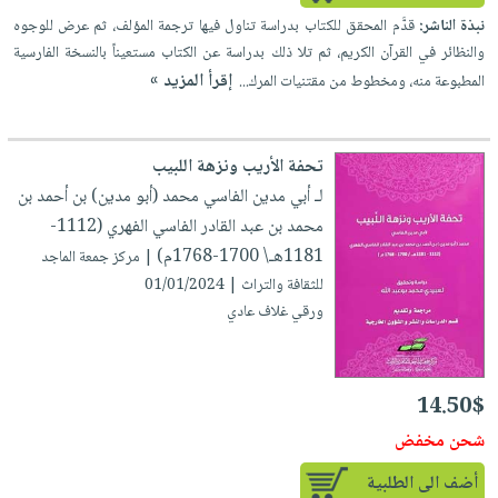
نبذة الناشر:
قدَّم المحقق للكتاب بدراسة تناول فيها ترجمة المؤلف، ثم عرض للوجوه
والنظائر في القرآن الكريم، ثم تلا ذلك بدراسة عن الكتاب مستعيناً بالنسخة الفارسية
إقرأ المزيد »
المطبوعة منه، ومخطوط من مقتنيات المرك...
تحفة الأريب ونزهة اللبيب
لـ أبي مدين الفاسي محمد (أبو مدين) بن أحمد بن
محمد بن عبد القادر الفاسي الفهري (1112-
1181هـ\ 1700-1768م)
| مركز جمعة الماجد
للثقافة والتراث | 01/01/2024
ورقي غلاف عادي
14.50$
شحن مخفض
أضف الى الطلبية