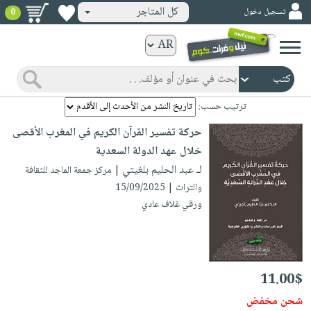
كل المتاجر
تسجيل دخول
0
كتب
ورقية
المواضيع
صدر
كتب
ترتيب حسب:
حديثاً
الكترونية
حركة تفسير القرآن الكريم في المغرب الأقصى
الأكثر
الصفحة
خلال عهد الدولة السعدية
مبيعاً
الرئيسية
لـ عبد الحليم بلغيتي
| مركز جمعة الماجد للثقافة
كتب
جوائز
والتراث | 15/09/2025
صدر
صوتية
شحن
ورقي غلاف عادي
حديثاً
الصفحة
مخفض
الأكثر
الرئيسية
عروض
أطفال
مبيعاً
masmu3
خاصة
وناشئة
كتب
11.00$
بلا
صفحات
مجانية
الصفحة
وسائل
حدود
شحن مخفض
مشوقة
الرئيسية