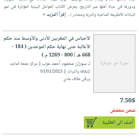
ودورها في حياة أهلها عبر التاريخ. يعرض الكتاب العوامل البيئية المؤثرة في نمو
إقرأ المزيد »
النباتات كالطبيعة المناخية والتربة ومصادر ا...
الأحباس في المغربين الأدنى والأوسط منذ حكم
الأغالبة حتى نهاية حكم الموحدين ( 184 -
668 هـ / 800 - 1269 م )
لـ سوزان محمود أحمد عزب
| مركز جمعة الماجد
للثقافة والتراث | 01/01/2023
ورقي غلاف عادي
7.50$
شحن مخفض
أضف الى الطلبية