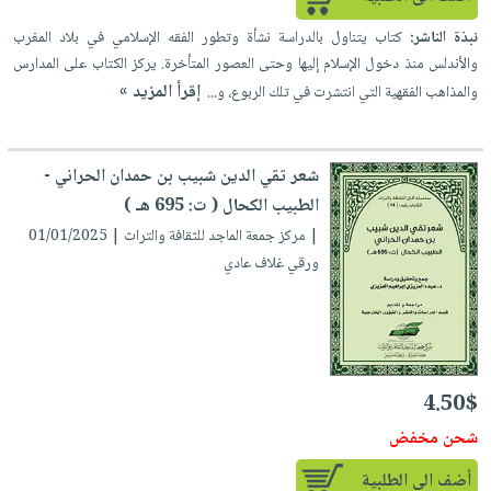
صابون
فيديوهات
عربة
نبذة الناشر:
كتاب يتناول بالدراسة نشأة وتطور الفقه الإسلامي في بلاد المغرب
أطفال
أسئلة
التسوق
والأندلس منذ دخول الإسلام إليها وحتى العصور المتأخرة. يركز الكتاب على المدارس
مناسبات
يتكرر
إقرأ المزيد »
والمذاهب الفقهية التي انتشرت في تلك الربوع، و...
طرحها
نشرة
الإصدارات
خدمات
نيل
شعر تقي الدين شبيب بن حمدان الحراني -
وفرات
الطبيب الكحال ( ت: 695 هـ )
| مركز جمعة الماجد للثقافة والتراث | 01/01/2025
انشر
ورقي غلاف عادي
كتابك
تواصل
معنا
4.50$
شحن مخفض
أضف الى الطلبية