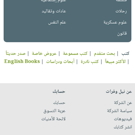
فلسفة
علوم إجتماعية
رحلات
عادات وتقاليد
علوم عسكرية
علم النفس
قانون
كتب
|
بحث متقدم
|
كتب مسموعة
|
عروض خاصة
|
صدر حديثاً
|
الأكثر مبيعاً
|
كتب نادرة
|
أبحاث ودراسات
|
English Books
عن نيل وفرات
حسابك
عن الشركة
حسابك
سياسة الشركة
عربة التسوق
فيديوهات
لائحة الأمنيات
انشر كتابك