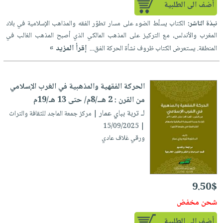
أضف الى الطلبية
العناية
الأكثر
شحن
أدوات
بالأسنان
مبيعاً
مجاني
نبذة الناشر:
الكتاب يسلّط الضوء على مسار تطوّر الفقه والمذاهب الإسلامية في بلاد
المائدة
الحمية
العودة
المغرب والأندلس، مع التركيز على المذهب المالكي الذي أصبح المذهب الغالب في
بنود
الأوعية
والتغذية
إقرأ المزيد »
للمدارس
المنطقة. يستعرض الكتاب ظروف نشأة الحركة الفق...
مختارة
والتخزين
اشتراكات
اكسسوارات
أدوات
كتب
كل
بحث
المطبخ
الحركة الفقهية والمذهبية في الغرب الإسلامي
الاشتراكات
اكسسوارات
متقدم
من القرن : 2 هــ/8م/ حتى 13 هـ/19م
منزلية
صندوق
لـ تربة بباي عمار
| مركز جمعة الماجد للثقافة والتراث
القراءة
اكسسوارات
| 15/09/2025
iKitab
ملابس
ورقي غلاف عادي
نيل
بلا
مطرزات
وفرات
حدود
حقائب
عن
حسابك
حلي
9.50$
الشركة
عناية
لائحة
شحن مخفض
سياسة
بالذات
الأمنيات
الشركة
أضف الى الطلبية