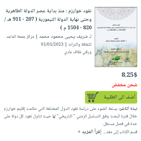
نقود خوارزم : منذ بداية عصر الدولة الطاهرية
وحتى نهاية الدولة التيمورية ( 207 - 911 هـ /
820 - 1504 م )
لـ شريف يحيى محمود محمد
| مركز جمعة الماجد
للثقافة والتراث | 01/01/2023
ورقي غلاف عادي
8.25$
شحن مخفض
أضف الى الطلبية
نبذة الناشر:
يسلط الضوء على دراسة نقود الدول المختلفة التي حكمت إقليم خوارزم
خلال فترة البحث وفق التسلسل الزمني " التاريخي" لها حيث تناول نقود كل دولة على
حدة في فصل مستقل.
إقرأ المزيد »
قسم الكتاب إلى مقد...