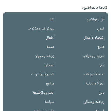
لائحة بالمواضيع:
كل المواضيع
لغة
فنون
بيوغرافيا ومذكرات
إقتصاد وأعمال
أطفال
طبخ
صحة
تاريخ وجغرافيا
زراعة وحيوان
أدب
أساطير
صحافة وإعلام
كمبيوتر وانترنت
المرأة والعائلة
مراجع
دين
العلوم والطبيعة
رياضة وتسالي
سياسة