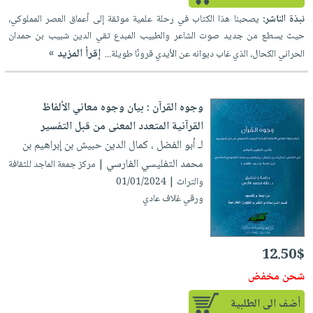
نبذة الناشر:
يصحبنا هذا الكتاب في رحلة علمية موثقة إلى أعماق العصر المملوكي،
حيث يسطع من جديد صوت الشاعر والطبيب المبدع تقي الدين شبيب بن حمدان
إقرأ المزيد »
الحراني الكحال، الذي غاب ديوانه عن الأيدي قرونًا طويلة...
وجوه القرآن : بيان وجوه معاني الألفاظ
القرآنية المتعدد المعنى من قبل التفسير
لـ أبو الفضل ، كمال الدين حبيش بن إبراهيم بن
محمد التفليسي الفارسي
| مركز جمعة الماجد للثقافة
والتراث | 01/01/2024
ورقي غلاف عادي
12.50$
شحن مخفض
أضف الى الطلبية