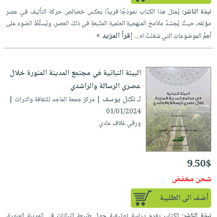
نبذة الناشر:
يُمثل هذا الكتاب نموذجًا فريدًا يعكس خصائص حركة التأليف في عصر
مؤلفه، حيثُ يُجسّدُ ملامحَ المنهجيةِ العلميةِ المتّبعةِ في ذلكَ العصرِ، ويُسلّطُ الضوءَ على
إقرأ المزيد »
أهمِّ الموضوعاتِ التي شغلتْ اه...
البيئة النباتية في مجتمع المدينة المنورة خلال
عصري الرسالة والراشدي
لـ نكتل يوسف
| مركز جمعة الماجد للثقافة والتراث |
01/01/2024
ورقي غلاف عادي
9.50$
شحن مخفض
أضف الى الطلبية
نبذة الناشر:
الكتاب يقدم دراسة توثيقية حول طبيعة النباتات في المدينة المنورة،