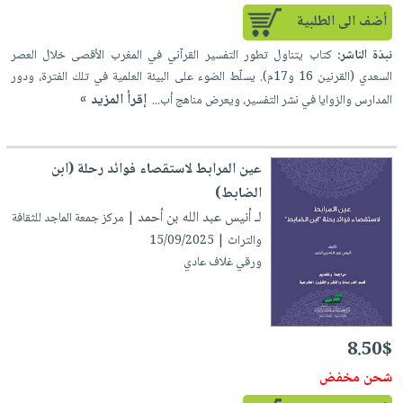
إختياراتنا
تعليمية
أسئلة
إختياراتنا
أضف الى الطلبية
المواضيع
iKitab
يتكرر
كتب
بلا
الأكثر
نبذة الناشر:
كتاب يتناول تطور التفسير القرآني في المغرب الأقصى خلال العصر
طرحها
أكاديمية
الصحة
حدود
السعدي (القرنين 16 و17م). يسلّط الضوء على البيئة العلمية في تلك الفترة، ودور
مبيعاً
تحميل
والعناية
صندوق
إقرأ المزيد »
المدارس والزوايا في نشر التفسير، ويعرض مناهج أب...
أسئلة
وسائل
masmu3
الشخصية
القراءة
يتكرر
تعليمية
على
جديد
English
طرحها
صندوق
Android
عين المرابط لاستقصاء فوائد رحلة (ابن
books
الكل
تحميل
القراءة
تحميل
الضابط)
iKitab
أجهزة
جوائز
المطبخ
masmu3
لـ أنيس عبد الله بن أحمد
| مركز جمعة الماجد للثقافة
على
العناية
والسفرة
على
والتراث | 15/09/2025
Android
جديد
الشخصية
Apple
ورقي غلاف عادي
تحميل
العناية
الكل
iKitab
وتصفيف
أواني
متجر
على
الشعر
8.50$
الطهي
الهدايا
Apple
العناية
أدوات
شحن مخفض
بالجسم
أقسام
الخبز