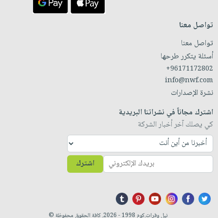
صابون
فيديوهات
عربة
أطفال
أسئلة
تواصل معنا
التسوق
مناسبات
يتكرر
تواصل معنا
طرحها
نشرة
أسئلة يتكرر طرحها
الإصدارات
خدمات
+96171172802
نيل
info@nwf.com
وفرات
نشرة الإصدارات
انشر
اشترك مجاناً في نشراتنا البريدية
كتابك
كي يصلك آخر أخبار الشركة
تواصل
معنا
اشترك
نيل وفرات.كوم 1998 - 2026. كافة الحقوق محفوظة ©