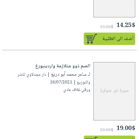
صابون
فيديوهات
عربة
أطفال
أسئلة
التسوق
مناسبات
يتكرر
14.25$
15.00$
طرحها
نشرة
أضف الى الطلبية
الإصدارات
خدمات
نيل
وفرات
الصم ذوو متلازمة واردينبورغ
انشر
لـ سامر محمد أبو دريع
| دار مجدلاوي للنشر
كتابك
والتوزيع | 16/07/2021
تواصل
ورقي غلاف عادي
معنا
19.00$
20.00$