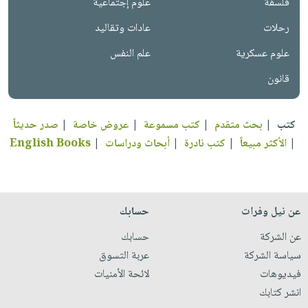
فلسفة
علوم إجتماعية
رحلات
عادات وتقاليد
علوم عسكرية
علم النفس
قانون
كتب
|
بحث متقدم
|
كتب مسموعة
|
عروض خاصة
|
صدر حديثاً
|
الأكثر مبيعاً
|
كتب نادرة
|
أبحاث ودراسات
|
English Books
عن نيل وفرات
حسابك
عن الشركة
حسابك
سياسة الشركة
عربة التسوق
فيديوهات
لائحة الأمنيات
انشر كتابك