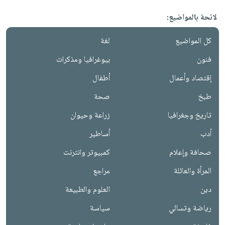
لائحة بالمواضيع:
كل المواضيع
لغة
فنون
بيوغرافيا ومذكرات
إقتصاد وأعمال
أطفال
طبخ
صحة
تاريخ وجغرافيا
زراعة وحيوان
أدب
أساطير
صحافة وإعلام
كمبيوتر وانترنت
المرأة والعائلة
مراجع
دين
العلوم والطبيعة
رياضة وتسالي
سياسة