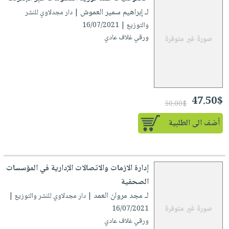
العناية
الأكثر
شحن
لـ إبراهيم سمير العموش
| دار مجدلاوي للنشر
أدوات
بالأسنان
مبيعاً
مجاني
والتوزيع | 16/07/2021
المائدة
الحمية
العودة
ورقي غلاف عادي
بنود
الأوعية
والتغذية
للمدارس
مختارة
والتخزين
اشتراكات
اكسسوارات
أدوات
كتب
كل
بحث
المطبخ
الاشتراكات
اكسسوارات
متقدم
47.50$
50.00$
منزلية
صندوق
أضف الى الطلبية
القراءة
اكسسوارات
iKitab
ملابس
نيل
بلا
مطرزات
وفرات
حدود
إدارة الازمات والاتصالات الإدارية في المؤسسات
حقائب
عن
الصحفية
حسابك
حلي
الشركة
لـ مجد مروان العمد
| دار مجدلاوي للنشر والتوزيع |
عناية
لائحة
سياسة
16/07/2021
بالذات
الأمنيات
الشركة
ورقي غلاف عادي