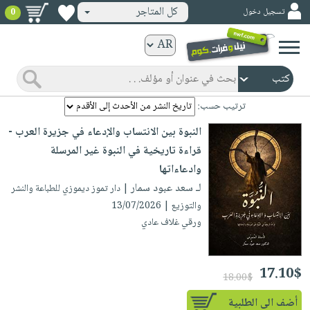
كل المتاجر
تسجيل دخول
0
كتب
ورقية
المواضيع
صدر
كتب
ترتيب حسب:
حديثاً
الكترونية
النبوة بين الانتساب والإدعاء في جزيرة العرب -
الأكثر
الصفحة
قراءة تاريخية في النبوة غير المرسلة
مبيعاً
الرئيسية
وادعاءاتها
كتب
جوائز
لـ سعد عبود سمار
| دار تموز ديموزي للطباعة والنشر
صدر
صوتية
شحن
والتوزيع | 13/07/2026
حديثاً
الصفحة
مخفض
ورقي غلاف عادي
الأكثر
الرئيسية
عروض
أطفال
مبيعاً
masmu3
خاصة
وناشئة
كتب
17.10$
18.00$
بلا
صفحات
مجانية
الصفحة
وسائل
حدود
مشوقة
أضف الى الطلبية
الرئيسية