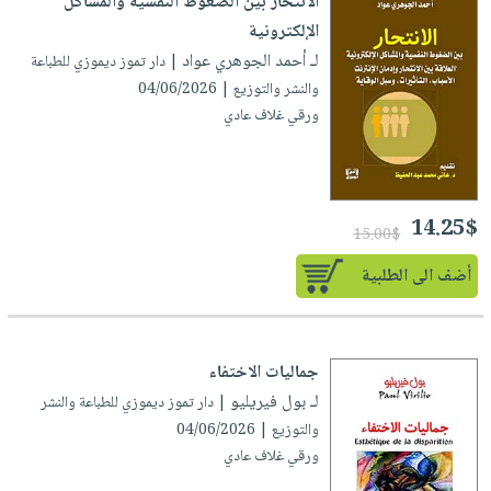
الانتحار بين الضغوط النفسية والمشاكل
صابون
فيديوهات
الإلكترونية
عربة
أطفال
أسئلة
لـ أحمد الجوهري عواد
التسوق
| دار تموز ديموزي للطباعة
مناسبات
يتكرر
والنشر والتوزيع | 04/06/2026
طرحها
نشرة
ورقي غلاف عادي
الإصدارات
خدمات
نيل
وفرات
14.25$
15.00$
انشر
كتابك
أضف الى الطلبية
تواصل
معنا
جماليات الاختفاء
لـ بول فيريليو
| دار تموز ديموزي للطباعة والنشر
والتوزيع | 04/06/2026
ورقي غلاف عادي