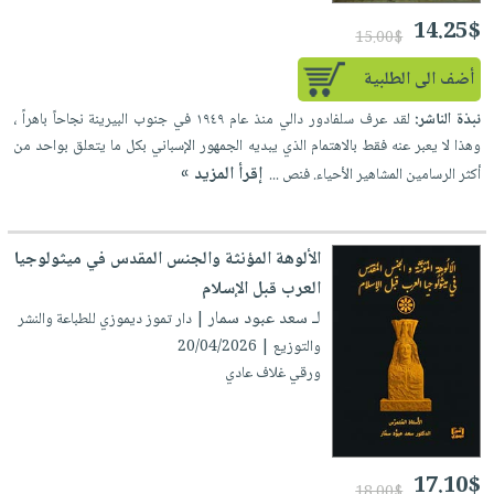
14.25$
15.00$
أضف الى الطلبية
نبذة الناشر:
لقد عرف سلفادور دالي منذ عام ١٩٤٩ في جنوب البيرينة نجاحاً باهراً ،
وهذا لا يعبر عنه فقط بالاهتمام الذي يبديه الجمهور الإسباني بكل ما يتعلق بواحد من
إقرأ المزيد »
أكثر الرسامين المشاهير الأحياء. فنص ...
الألوهة المؤنثة والجنس المقدس في ميثولوجيا
العرب قبل الإسلام
لـ سعد عبود سمار
| دار تموز ديموزي للطباعة والنشر
والتوزيع | 20/04/2026
ورقي غلاف عادي
17.10$
18.00$