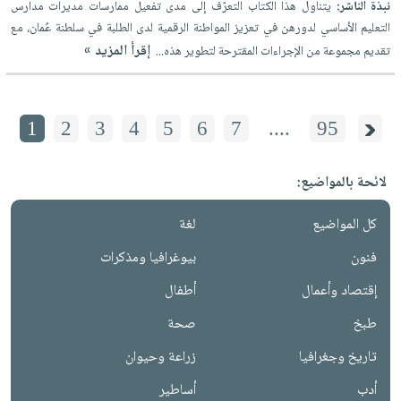
نبذة الناشر:
يتناول هذا الكتاب التعرّف إلى مدى تفعيل ممارسات مديرات مدارس
التعليم الأساسي لدورهن في تعزيز المواطنة الرقمية لدى الطلبة في سلطنة عُمان، مع
إقرأ المزيد »
تقديم مجموعة من الإجراءات المقترحة لتطوير هذه...
1
2
3
4
5
6
7
....
95
لائحة بالمواضيع:
كل المواضيع
لغة
فنون
بيوغرافيا ومذكرات
إقتصاد وأعمال
أطفال
طبخ
صحة
تاريخ وجغرافيا
زراعة وحيوان
أدب
أساطير