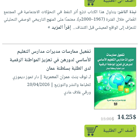
أضف الى الطلبية
نبذة الناشر:
يتناول هذا الكتاب تتبّع أثر النفط في التحوّلات الاجتماعية في المجتمع
العُماني خلال الفترة (1967–2000م)، معتمدًا على المنهج التاريخي الوصفي التحليلي
إقرأ المزيد »
للتعرّف إلى الواقع المعيشي قبل اكتشاف...
تفعيل ممارسات مديرات مدارس التعليم
الأساسي لدورهن في تعزيز المواطنة الرقمية
لدى الطلبة بسلطنة عمان
لـ نوف بنت عمران المعمرية
| دار تموز ديموزي
للطباعة والنشر والتوزيع | 20/04/2026
ورقي غلاف عادي
14.25$
15.00$
أضف الى الطلبية