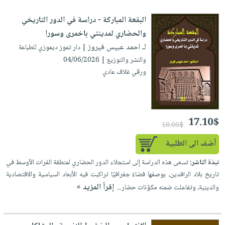
العناية
الأكثر
شحن
أدوات
بالأسنان
مبيعاً
البقعة المباركة - دراسة في الدور التاريخي
مجاني
المائدة
والحضاري لمدينتي باخمرى وسورا
الحمية
العودة
بنود
الأوعية
لـ احمد عبيس فيروز
والتغذية
| دار تموز ديموزي للطباعة
للمدارس
مختارة
والتخزين
اشتراكات
والنشر والتوزيع | 04/06/2026
اكسسوارات
أدوات
ورقي غلاف عادي
كتب
كل
بحث
المطبخ
الاشتراكات
اكسسوارات
متقدم
منزلية
صندوق
17.10$
القراءة
اكسسوارات
18.00$
iKitab
ملابس
نيل
أضف الى الطلبية
بلا
مطرزات
وفرات
نبذة الناشر:
تسعى هذه الدراسة إلى استجلاء الدور الحضاري لمنطقة الفرات الأوسط في
حدود
حقائب
تاريخ بلاد الرافدين، بوصفها فضاءً جغرافيًا تراكبت فيه الأبعاد السياسية والاقتصادية
عن
حسابك
حلي
إقرأ المزيد »
والدينية، وتفاعلت ضمنه مكوّنات حضار...
الشركة
عناية
لائحة
سياسة
بالذات
الأمنيات
الشركة