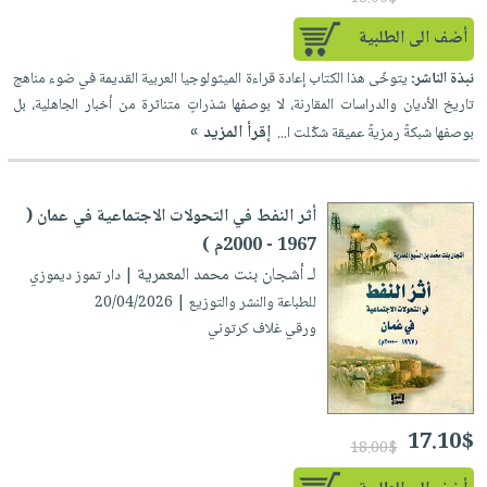
أضف الى الطلبية
نبذة الناشر:
يتوخّى هذا الكتاب إعادة قراءة الميثولوجيا العربية القديمة في ضوء مناهج
تاريخ الأديان والدراسات المقارنة، لا بوصفها شذراتٍ متناثرة من أخبار الجاهلية، بل
إقرأ المزيد »
بوصفها شبكةً رمزيةً عميقة شكّلت ا...
أثر النفط في التحولات الاجتماعية في عمان (
1967 - 2000م )
لـ أشجان بنت محمد المعمرية
| دار تموز ديموزي
للطباعة والنشر والتوزيع | 20/04/2026
ورقي غلاف كرتوني
17.10$
18.00$