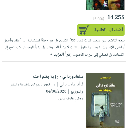
14.25$
15.00$
أضف الى الطلبية
نبذة الناشر:
بين يديك كتابٌ ليس ككلِّ الكتب، بل هو رحلةٌ استثنائية إلى أعقد وأجمل
أراضي الإنسان: القلوب والعقول. كتابٌ لا يقرأ الحروف، بل يقرأ الوجوه. لا يستمع إلى
إقرأ المزيد »
الكلمات، بل يُصغي إلى نبرات الأصو...
سلفادوردالي - رؤية بقلم اخته
لـ آنا ماريا دالي
| دار تموز ديموزي للطباعة والنشر
والتوزيع | 04/06/2026
ورقي غلاف عادي