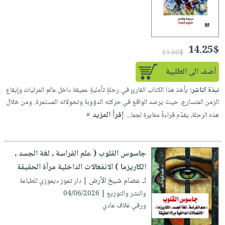
14.25$
15.00$
أضف الى الطلبية
نبذة الناشر:
يأخذ هذا الكتاب القارئ في رحلةٍ تأمليةٍ عميقة داخل عالم المرئيات وإيقاع
الزمن المتسارع، حيث يرصد الواقع في حركته الدؤوبة وتحولاته المستمرة. ومن خلال
إقرأ المزيد »
هذه الرحلة، يقدّم قراءةً مغايرة لجما...
جاسوس القلوب ( علم الفراسة ، لغة الجسد ،
الكاريزما ) الانفعالات الداخلية مرآة الحقيقة
لـ عصام شيخ الأرض
| دار تموز ديموزي للطباعة
والنشر والتوزيع | 04/06/2026
ورقي غلاف عادي