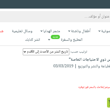
وتية
أطفال وناشئة
متجر الهدايا
وسائل تعليمية
شح
جديد
المطبخ والسفرة
انشر كتابك
ترتيب حسب:
س ذوي الاحتياجات الخاصة"
عة والنشر والتوزيع | 03/03/2019
سيتم إعلامك بالسعر فور توفره