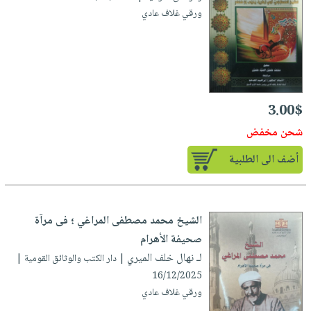
صابون
فيديوهات
ورقي غلاف عادي
عربة
أطفال
أسئلة
التسوق
مناسبات
يتكرر
طرحها
نشرة
الإصدارات
خدمات
3.00$
نيل
وفرات
شحن مخفض
انشر
أضف الى الطلبية
كتابك
تواصل
معنا
الشيخ محمد مصطفى المراغي ؛ فى مرآة
صحيفة الأهرام
لـ نهال خلف الميري
| دار الكتب والوثائق القومية |
16/12/2025
ورقي غلاف عادي