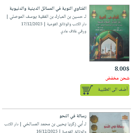
العناية
الأكثر
شحن
أدوات
الفتاوي النوية في المسائل الدينية والدنيوية
بالأسنان
مبيعاً
مجاني
المائدة
لـ حسين بن المبارك بن الفقية يوسف الموصلي
|
الحمية
العودة
بنود
دار الكتب والوثائق القومية | 17/12/2025
الأوعية
والتغذية
للمدارس
ورقي غلاف عادي
مختارة
والتخزين
اشتراكات
اكسسوارات
أدوات
كتب
كل
بحث
المطبخ
الاشتراكات
اكسسوارات
متقدم
منزلية
صندوق
8.00$
القراءة
اكسسوارات
شحن مخفض
iKitab
ملابس
نيل
بلا
أضف الى الطلبية
مطرزات
وفرات
حدود
حقائب
عن
حسابك
حلي
الشركة
رسالة في النحو
عناية
لائحة
سياسة
لـ أبي زكريا يحيى بن محمد المسالخي
| دار الكتب
بالذات
الأمنيات
الشركة
والوثائق القومية | 16/12/2025