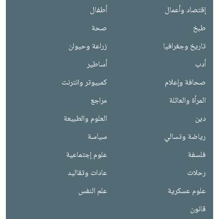
إقتصاد وأعمال
أطفال
طبخ
صحة
تاريخ وجغرافيا
زراعة وحيوان
أدب
أساطير
صحافة وإعلام
كمبيوتر وانترنت
المرأة والعائلة
مراجع
دين
العلوم والطبيعة
رياضة وتسالي
سياسة
فلسفة
علوم إجتماعية
رحلات
عادات وتقاليد
علوم عسكرية
علم النفس
قانون