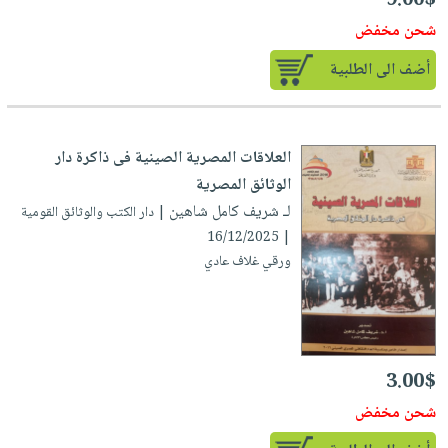
9.00$
شحن مخفض
أضف الى الطلبية
العلاقات المصرية الصينية فى ذاكرة دار
الوثائق المصرية
لـ شريف كامل شاهين
| دار الكتب والوثائق القومية
| 16/12/2025
ورقي غلاف عادي
3.00$
شحن مخفض