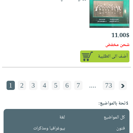
11.00$
شحن مخفض
أضف الى الطلبية
1
2
3
4
5
6
7
....
73
لائحة بالمواضيع:
كل المواضيع
لغة
فنون
بيوغرافيا ومذكرات