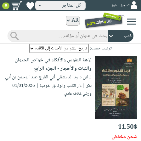
كل المتاجر
تسجيل دخول
0
كتب
ورقية
المواضيع
صدر
كتب
ترتيب حسب:
حديثاً
الكترونية
نزهة النفوس والأفكار في خواص الحيوان
الأكثر
الصفحة
والنبات والأحجار - الجزء الرابع
مبيعاً
الرئيسية
لـ ابن داود الدمشقي أبي الفرج عبد الرحمن بن أبي
كتب
جوائز
بكر
| دار الكتب والوثائق القومية | 01/01/2026
صدر
صوتية
شحن
ورقي غلاف عادي
حديثاً
الصفحة
مخفض
الأكثر
الرئيسية
عروض
أطفال
مبيعاً
masmu3
خاصة
وناشئة
كتب
11.50$
بلا
صفحات
مجانية
الصفحة
وسائل
حدود
شحن مخفض
مشوقة
الرئيسية