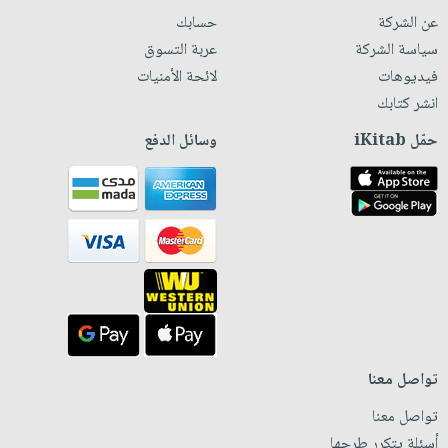
صابون
فيديوهات
عن الشركة
حسابك
عربة
أطفال
أسئلة
سياسة الشركة
عربة التسوق
التسوق
مناسبات
يتكرر
فيديوهات
لائحة الأمنيات
طرحها
انشر كتابك
نشرة
الإصدارات
خدمات
حمّل iKitab
وسائل الدفع
نيل
وفرات
انشر
كتابك
تواصل
معنا
تواصل معنا
تواصل معنا
أسئلة يتكرر طرحها