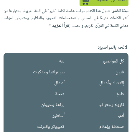
أضف الى الطلبية
إختياراتنا
تعليمية
أسئلة
إختياراتنا
المواضيع
iKitab
نبذة الناشر:
تناول هذا الكتاب دراسة شاملة لكلمة "غير" في اللغة العربية، باعتبارها من
يتكرر
كتب
بلا
الأكثر
أكثر الكلمات تنوعًا في المعاني والاستخدامات النحوية والدلالية. يستعرض المؤلف
طرحها
أكاديمية
الصحة
حدود
إقرأ المزيد »
مبيعاً
معاني الكلمة في القرآن الكريم، والحد...
تحميل
والعناية
صندوق
أسئلة
إختياراتنا
masmu3
الشخصية
القراءة
يتكرر
وسائل
على
جديد
لائحة بالمواضيع:
English
طرحها
تعليمية
Android
books
الكل
تحميل
صندوق
كل المواضيع
لغة
تحميل
iKitab
أجهزة
القراءة
المطبخ
masmu3
فنون
بيوغرافيا ومذكرات
على
العناية
والسفرة
على
جوائز
إقتصاد وأعمال
أطفال
Android
جديد
الشخصية
Apple
تحميل
العناية
طبخ
صحة
الكل
iKitab
وتصفيف
تاريخ وجغرافيا
زراعة وحيوان
أواني
متجر
على
الشعر
الطهي
الهدايا
أدب
أساطير
Apple
العناية
أدوات
بالجسم
أقسام
صحافة وإعلام
كمبيوتر وانترنت
الخبز