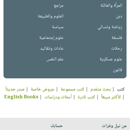
العناية
الأكثر
شحن
المرأة والعائلة
مراجع
أدوات
بالأسنان
مبيعاً
مجاني
المائدة
دين
العلوم والطبيعة
الحمية
العودة
بنود
الأوعية
رياضة وتسالي
سياسة
والتغذية
للمدارس
مختارة
والتخزين
اشتراكات
اكسسوارات
فلسفة
علوم إجتماعية
أدوات
كتب
كل
بحث
رحلات
عادات وتقاليد
المطبخ
الاشتراكات
اكسسوارات
متقدم
علوم عسكرية
علم النفس
منزلية
صندوق
قانون
القراءة
اكسسوارات
iKitab
ملابس
نيل
بلا
مطرزات
كتب
|
بحث متقدم
|
كتب مسموعة
|
عروض خاصة
|
صدر حديثاً
وفرات
حدود
|
الأكثر مبيعاً
|
كتب نادرة
|
أبحاث ودراسات
|
English Books
حقائب
عن
حسابك
حلي
الشركة
عناية
لائحة
سياسة
بالذات
الأمنيات
عن نيل وفرات
حسابك
الشركة