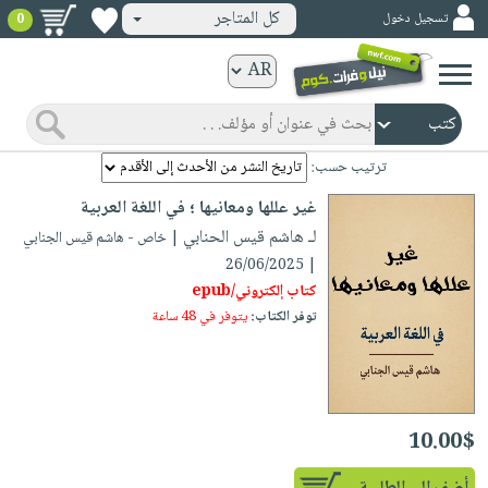
كل المتاجر
تسجيل دخول
0
كتب
ورقية
المواضيع
صدر
كتب
ترتيب حسب:
حديثاً
الكترونية
غير عللها ومعانيها ؛ في اللغة العربية
الأكثر
الصفحة
لـ هاشم قيس الحنابي
| خاص - هاشم قيس الجنابي
مبيعاً
الرئيسية
| 26/06/2025
كتب
جوائز
كتاب إلكتروني/epub
صدر
صوتية
توفر الكتاب:
يتوفر في 48 ساعة
شحن
حديثاً
الصفحة
مخفض
الأكثر
الرئيسية
عروض
أطفال
مبيعاً
masmu3
خاصة
وناشئة
كتب
10.00$
بلا
صفحات
مجانية
الصفحة
وسائل
حدود
مشوقة
الرئيسية