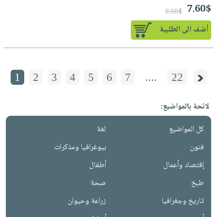
7.60$
8.00$
أضف الى الطلبية
1
2
3
4
5
6
7
....
22
لائحة بالمواضيع:
كل المواضيع
لغة
فنون
بيوغرافيا ومذكرات
إقتصاد وأعمال
أطفال
طبخ
صحة
تاريخ وجغرافيا
زراعة وحيوان