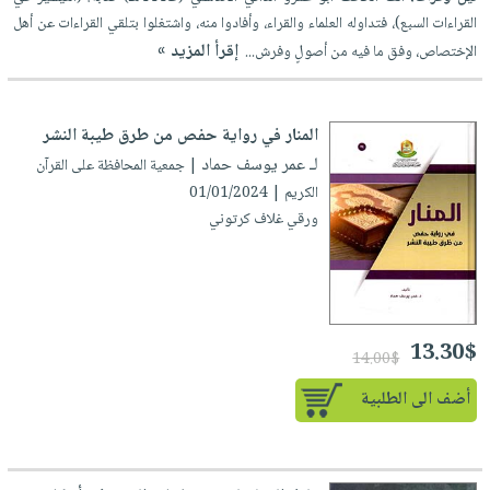
العناية
الأكثر
شحن
القراءات السبع)، فتداوله العلماء والقراء، وأفادوا منه، واشتغلوا بتلقي القراءات عن أهل
أدوات
بالأسنان
مبيعاً
مجاني
إقرأ المزيد »
الإختصاص، وفق ما فيه من أصولٍ وفرش...
المائدة
الحمية
العودة
بنود
الأوعية
والتغذية
للمدارس
مختارة
والتخزين
اشتراكات
المنار في رواية حفص من طرق طيبة النشر
اكسسوارات
أدوات
لـ عمر يوسف حماد
| جمعية المحافظة على القرآن
كتب
كل
بحث
المطبخ
الكريم | 01/01/2024
الاشتراكات
اكسسوارات
متقدم
ورقي غلاف كرتوني
منزلية
صندوق
القراءة
اكسسوارات
iKitab
ملابس
نيل
بلا
مطرزات
وفرات
13.30$
حدود
14.00$
حقائب
عن
حسابك
أضف الى الطلبية
حلي
الشركة
عناية
لائحة
سياسة
بالذات
الأمنيات
الشركة