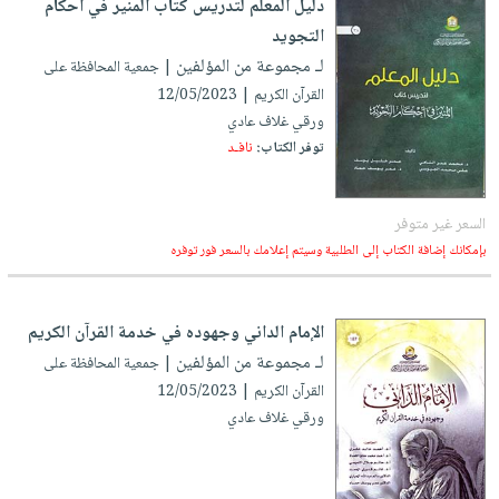
دليل المعلم لتدريس كتاب المنير في أحكام
صابون
فيديوهات
عربة
التجويد
أطفال
أسئلة
التسوق
لـ مجموعة من المؤلفين
| جمعية المحافظة على
مناسبات
يتكرر
القرآن الكريم | 12/05/2023
طرحها
نشرة
ورقي غلاف عادي
الإصدارات
خدمات
توفر الكتاب:
نافـد
نيل
وفرات
السعر غير متوفر
انشر
بإمكانك إضافة الكتاب إلى الطلبية وسيتم إعلامك بالسعر فور توفره
كتابك
تواصل
الإمام الداني وجهوده في خدمة القرآن الكريم
معنا
لـ مجموعة من المؤلفين
| جمعية المحافظة على
القرآن الكريم | 12/05/2023
ورقي غلاف عادي