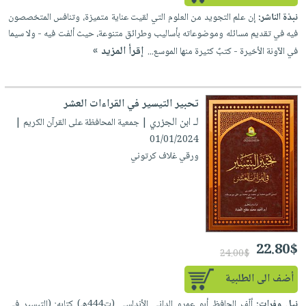
إختياراتنا
تعليمية
أسئلة
إختياراتنا
نبذة الناشر:
إن علم التجويد من العلوم التي لقيت عناية متميزة، وتنافس المتخصصون
المواضيع
iKitab
يتكرر
فيه في تقديم مسائله وموضوعاته بأساليب وطرائق متنوعة، حيث ألفت فيه - ولا سيما
كتب
بلا
الأكثر
طرحها
إقرأ المزيد »
في الآونة الأخيرة - كتبٌ كثيرة منها الموسع...
أكاديمية
الصحة
حدود
مبيعاً
تحميل
والعناية
صندوق
أسئلة
وسائل
masmu3
الشخصية
القراءة
يتكرر
تعليمية
تحبير التيسير في القراءات العشر
على
جديد
English
طرحها
صندوق
لـ ابن الجزري
Android
| جمعية المحافظة على القرآن الكريم |
books
الكل
تحميل
القراءة
01/01/2024
تحميل
iKitab
ورقي غلاف كرتوني
أجهزة
جوائز
المطبخ
masmu3
على
العناية
والسفرة
على
Android
جديد
الشخصية
Apple
تحميل
العناية
الكل
iKitab
وتصفيف
أواني
22.80$
متجر
على
الشعر
24.00$
الطهي
الهدايا
Apple
العناية
أضف الى الطلبية
أدوات
بالجسم
أقسام
الخبز
نيل وفرات:
ألّف الحافظ أبو عمرو الداني الأندلسي (ت444هـ) كتابه: (التيسير في