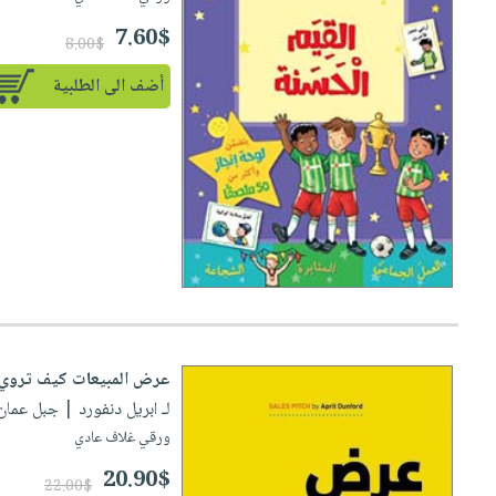
7.60$
8.00$
أضف الى الطلبية
عرض المبيعات كيف تروي ل
لـ ابريل دنفورد
| جبل عمان ناشرو
ورقي غلاف عادي
20.90$
22.00$