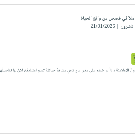
ن | 21/01/2026
لُ الإعلاميَّةُ دانا أبو خضر على مدى عامٍ كاملٍ مشاهدَ حياتيَّةً تبدو اعتياديَّة، لكنَّ لها تفاصيلَ