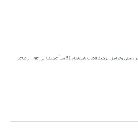
يأخذك هذا الدليل العملي الـملهم في رحلة عميقة لفهم فن البيع، ليس فقط بوصفه وظيفة، بل بصفته أسلوب تفكير وعيش وتواصل. يرشدك الكتاب باستخدام 51 مبدأ تطبيقيا إلى إتقان الركيزتين