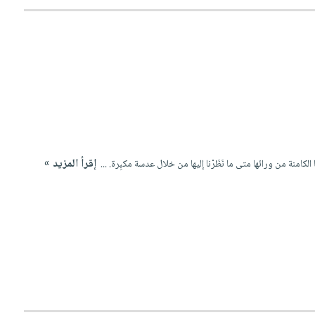
إقرأ المزيد »
ها الكامنة من ورائها متى ما نَظَرْنا إليها من خلال عدسة مكبِرة. ...