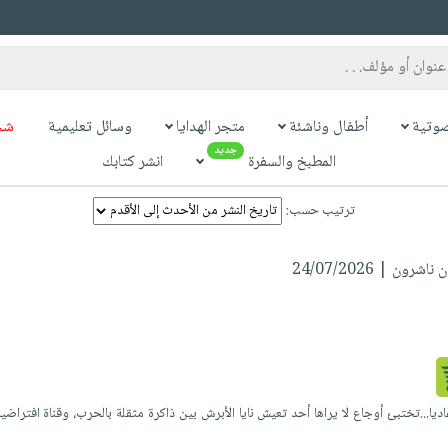
وتية
أطفال وناشئة
متجر الهدايا
وسائل تعليمية
شح
جديد
المطبخ والسفرة
انشر كتابك
ترتيب حسب:
رون | 24/07/2026
ا...تختبئ أوجاع لا يراها أحد تعيش نايا الأبرش بين ذاكرة مثقلة بالحرب، وقناة افتراضي