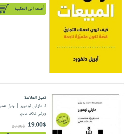
أضف الى الطلبية
تميز العلامة
لـ مارتى نوميير
| جبل عمان ناشر
ورقي غلاف عادي
19.00$
20.00$