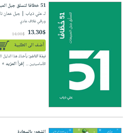
51 خطافا لتسلق جبل المبيعات
لـ علي ذياب
| جبل عمان ناشرون |
ورقي غلاف عادي
13.30$
14.00$
أضف الى الطلبية
نبذة الناشر:
إقرأ المزيد »
الأساسيتين ...
الشعور بالسعادة