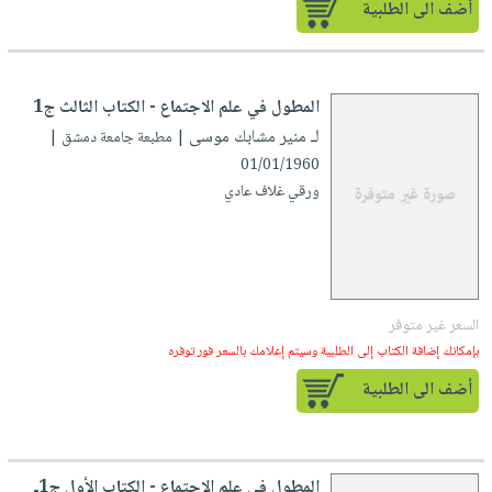
صابون
أضف الى الطلبية
فيديوهات
عربة
أطفال
أسئلة
التسوق
مناسبات
يتكرر
المطول في علم الاجتماع - الكتاب الثالث ج1
طرحها
نشرة
لـ منير مشابك موسى
| مطبعة جامعة دمشق |
الإصدارات
خدمات
01/01/1960
نيل
ورقي غلاف عادي
وفرات
انشر
كتابك
تواصل
السعر غير متوفر
معنا
بإمكانك إضافة الكتاب إلى الطلبية وسيتم إعلامك بالسعر فور توفره
أضف الى الطلبية
المطول في علم الاجتماع - الكتاب الأول ج1ـ