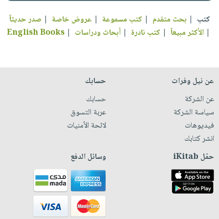
كتب
|
بحث متقدم
|
كتب مسموعة
|
عروض خاصة
|
صدر حديثاً
|
الأكثر مبيعاً
|
كتب نادرة
|
أبحاث ودراسات
|
English Books
عن نيل وفرات
حسابك
عن الشركة
حسابك
سياسة الشركة
عربة التسوق
فيديوهات
لائحة الأمنيات
انشر كتابك
حمّل iKitab
وسائل الدفع