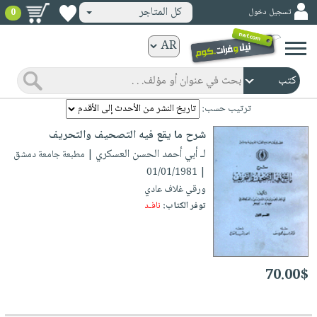
كل المتاجر
تسجيل دخول
0
كتب
ورقية
المواضيع
صدر
كتب
ترتيب حسب:
حديثاً
الكترونية
شرح ما يقع فيه التصحيف والتحريف
الأكثر
الصفحة
لـ أبي أحمد الحسن العسكري
| مطبعة جامعة دمشق
مبيعاً
الرئيسية
| 01/01/1981
كتب
جوائز
ورقي غلاف عادي
صدر
صوتية
توفر الكتاب:
نافـد
شحن
حديثاً
الصفحة
مخفض
الأكثر
الرئيسية
عروض
أطفال
مبيعاً
masmu3
خاصة
وناشئة
70.00$
كتب
بلا
صفحات
مجانية
الصفحة
وسائل
حدود
مشوقة
الرئيسية