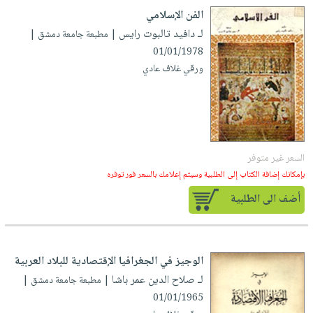
إختياراتنا
تعليمية
أسئلة
إختياراتنا
الفن الإسلامي
المواضيع
iKitab
يتكرر
لـ دافيد تالبوت رايس
| مطبعة جامعة دمشق |
كتب
بلا
الأكثر
طرحها
01/01/1978
أكاديمية
الصحة
حدود
مبيعاً
تحميل
ورقي غلاف عادي
والعناية
صندوق
أسئلة
وسائل
masmu3
الشخصية
القراءة
يتكرر
تعليمية
على
جديد
English
طرحها
صندوق
Android
books
الكل
تحميل
القراءة
تحميل
السعر غير متوفر
iKitab
أجهزة
جوائز
المطبخ
masmu3
بإمكانك إضافة الكتاب إلى الطلبية وسيتم إعلامك بالسعر فور توفره
على
العناية
والسفرة
على
Android
جديد
الشخصية
أضف الى الطلبية
Apple
تحميل
العناية
الكل
iKitab
وتصفيف
أواني
متجر
على
الشعر
الوجيز في الجغرافيا الإقتصادية للبلاد العربية
الطهي
الهدايا
Apple
لـ صلاح الدين عمر باشا
العناية
| مطبعة جامعة دمشق |
أدوات
01/01/1965
بالجسم
أقسام
الخبز