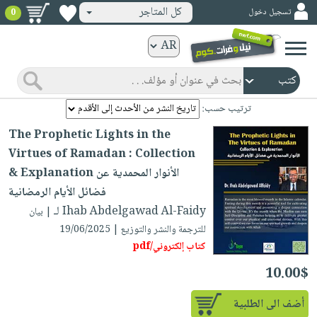
كل المتاجر
تسجيل دخول
0
كتب
ورقية
المواضيع
صدر
كتب
ترتيب حسب:
حديثاً
الكترونية
The Prophetic Lights in the
الأكثر
الصفحة
Virtues of Ramadan : Collection
مبيعاً
الرئيسية
& Explanation الأنوار المحمدية عن
كتب
جوائز
فضائل الأيام الرمضانية
صدر
صوتية
شحن
لـ Ihab Abdelgawad Al-Faidy
| بيان
حديثاً
الصفحة
مخفض
للترجمة والنشر والتوزيع | 19/06/2025
الأكثر
الرئيسية
كتاب إلكتروني/pdf
عروض
أطفال
مبيعاً
masmu3
خاصة
وناشئة
10.00$
كتب
بلا
صفحات
مجانية
الصفحة
وسائل
أضف الى الطلبية
حدود
مشوقة
الرئيسية