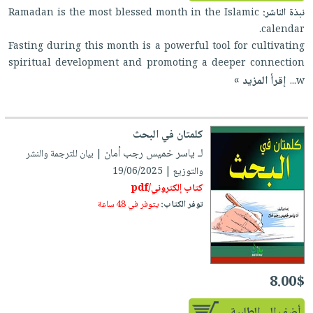
إختياراتنا
تعليمية
أسئلة
إختياراتنا
نبذة الناشر:
Ramadan is the most blessed month in the Islamic
المواضيع
iKitab
يتكرر
calendar.
كتب
بلا
الأكثر
طرحها
Fasting during this month is a powerful tool for cultivating
أكاديمية
الصحة
حدود
مبيعاً
spiritual development and promoting a deeper connection
تحميل
والعناية
صندوق
إقرأ المزيد »
أسئلة
وسائل
w...
masmu3
الشخصية
القراءة
يتكرر
تعليمية
على
جديد
English
طرحها
صندوق
Android
كلمتان في البحث
books
الكل
تحميل
القراءة
تحميل
لـ ياسر خميس رجب أمان
| بيان للترجمة والنشر
iKitab
أجهزة
جوائز
المطبخ
masmu3
والتوزيع | 19/06/2025
على
العناية
والسفرة
على
كتاب إلكتروني/pdf
Android
جديد
الشخصية
Apple
توفر الكتاب:
يتوفر في 48 ساعة
تحميل
العناية
الكل
iKitab
وتصفيف
أواني
متجر
على
الشعر
الطهي
الهدايا
Apple
العناية
8.00$
أدوات
بالجسم
أقسام
الخبز
أضف الى الطلبية