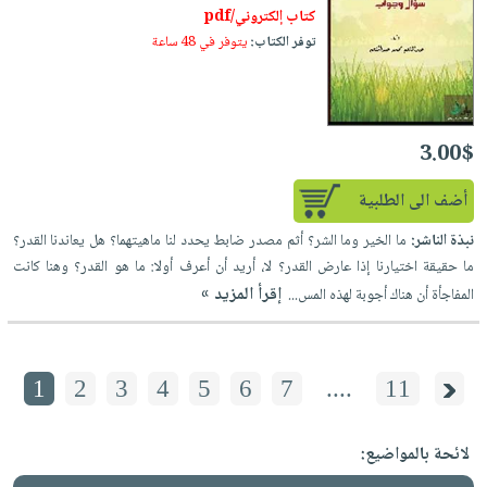
كتاب إلكتروني/pdf
توفر الكتاب:
يتوفر في 48 ساعة
3.00$
أضف الى الطلبية
نبذة الناشر:
ما الخير وما الشر؟ أثم مصدر ضابط يحدد لنا ماهيتهما؟ هل يعاندنا القدر؟
ما حقيقة اختيارنا إذا عارض القدر؟ لا، أريد أن أعرف أولا: ما هو القدر؟ وهنا كانت
إقرأ المزيد »
المفاجأة أن هناك أجوبة لهذه المس...
1
2
3
4
5
6
7
....
11
لائحة بالمواضيع: