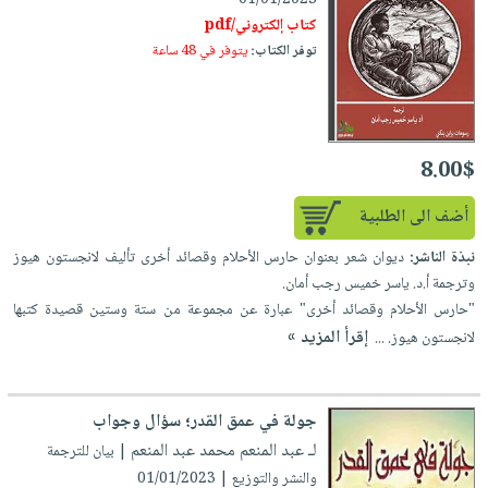
كتاب إلكتروني/pdf
توفر الكتاب:
يتوفر في 48 ساعة
8.00$
أضف الى الطلبية
نبذة الناشر:
ديوان شعر بعنوان حارس الأحلام وقصائد أخرى تأليف لانجستون هيوز
وترجمة أ.د. ياسر خميس رجب أمان.
"حارس الأحلام وقصائد أخرى" عبارة عن مجموعة من ستة وستين قصيدة كتبها
إقرأ المزيد »
لانجستون هيوز. ...
جولة في عمق القدر؛ سؤال وجواب
لـ عبد المنعم محمد عبد المنعم
| بيان للترجمة
والنشر والتوزيع | 01/01/2023