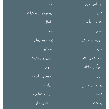
كل المواضيع
لغة
فنون
بيوغرافيا ومذكرات
إقتصاد وأعمال
أطفال
طبخ
صحة
تاريخ وجغرافيا
زراعة وحيوان
أدب
أساطير
صحافة وإعلام
كمبيوتر وانترنت
المرأة والعائلة
مراجع
دين
العلوم والطبيعة
رياضة وتسالي
سياسة
فلسفة
علوم إجتماعية
رحلات
عادات وتقاليد