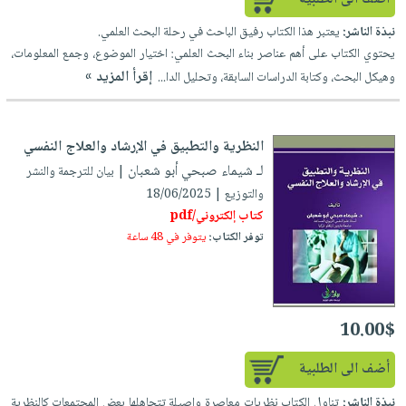
العناية
الأكثر
شحن
أدوات
نبذة الناشر:
يعتبر هذا الكتاب رفيق الباحث في رحلة البحث العلمي.
بالأسنان
مبيعاً
مجاني
المائدة
يحتوي الكتاب على أهم عناصر بناء البحث العلمي: اختيار الموضوع، وجمع المعلومات،
الحمية
العودة
بنود
الأوعية
إقرأ المزيد »
وهيكل البحث، وكتابة الدراسات السابقة، وتحليل الدا...
والتغذية
للمدارس
مختارة
والتخزين
اشتراكات
اكسسوارات
أدوات
كتب
كل
النظرية والتطبيق في الإرشاد والعلاج النفسي
بحث
المطبخ
الاشتراكات
اكسسوارات
لـ شيماء صبحي أبو شعبان
متقدم
| بيان للترجمة والنشر
منزلية
صندوق
والتوزيع | 18/06/2025
كتاب إلكتروني/pdf
القراءة
اكسسوارات
توفر الكتاب:
يتوفر في 48 ساعة
iKitab
ملابس
نيل
بلا
مطرزات
وفرات
حدود
حقائب
عن
حسابك
10.00$
حلي
الشركة
عناية
لائحة
سياسة
أضف الى الطلبية
بالذات
الأمنيات
الشركة
نبذة الناشر:
تناول الكتاب نظريات معاصرة واصيلة تتجاهلها بعض المجتمعات كالنظرية