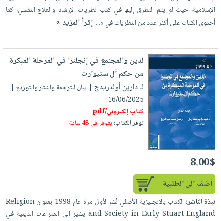
صابون
فيديوهات
الإسلامية، حيث لم يتم التطرق إليها في كتب نظريات الإرشاد والعلاج النفسي، كما
عربة
أطفال
إقرأ المزيد »
أحتوى الكتاب على أكثر عدد من النظريات في م...
أسئلة
التسوق
مناسبات
يتكرر
طرحها
نشرة
لدين والمجتمع في إنجلترا في المرحلة المبكرة
الإصدارات
خدمات
من حكم آل ستيوارت
نيل
لـ دارين أولدريدج
| بيان للترجمة والنشر والتوزيع |
وفرات
16/06/2025
انشر
كتاب إلكتروني/pdf
كتابك
توفر الكتاب:
يتوفر في 48 ساعة
تواصل
معنا
8.00$
أضف الى الطلبية
نبذة الناشر:
الكتاب بالانجليزية الأصلي نُشر لأول مرة عام 1998 بعنوان Religion
and Society in Early Stuart England يشير الى الصراعات الدينية في