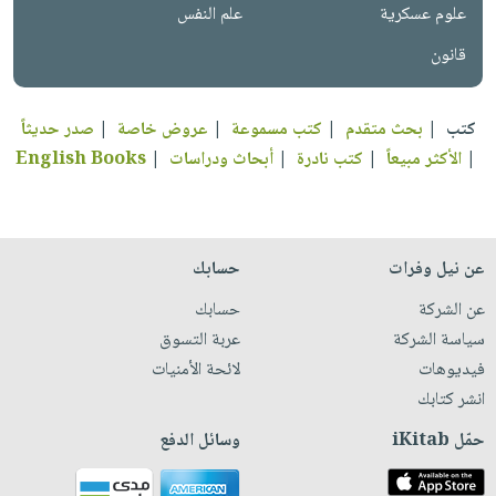
علوم عسكرية
علم النفس
قانون
كتب
|
بحث متقدم
|
كتب مسموعة
|
عروض خاصة
|
صدر حديثاً
|
الأكثر مبيعاً
|
كتب نادرة
|
أبحاث ودراسات
|
English Books
عن نيل وفرات
حسابك
عن الشركة
حسابك
سياسة الشركة
عربة التسوق
فيديوهات
لائحة الأمنيات
انشر كتابك
حمّل iKitab
وسائل الدفع