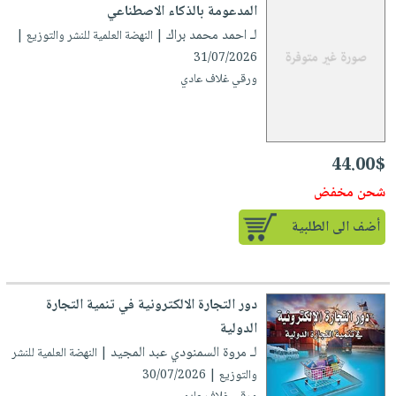
العناية
الأكثر
المدعومة بالذكاء الاصطناعي
شحن
أدوات
بالأسنان
مبيعاً
لـ احمد محمد براك
| النهضة العلمية للنشر والتوزيع |
مجاني
المائدة
31/07/2026
الحمية
العودة
بنود
الأوعية
ورقي غلاف عادي
والتغذية
للمدارس
مختارة
والتخزين
اشتراكات
اكسسوارات
أدوات
كتب
كل
بحث
المطبخ
الاشتراكات
44.00$
اكسسوارات
متقدم
منزلية
صندوق
شحن مخفض
القراءة
اكسسوارات
أضف الى الطلبية
iKitab
ملابس
نيل
بلا
مطرزات
وفرات
حدود
حقائب
دور التجارة الالكترونية في تنمية التجارة
عن
حسابك
حلي
الدولية
الشركة
عناية
لـ مروة السمنودي عبد المجيد
| النهضة العلمية للنشر
لائحة
سياسة
بالذات
والتوزيع | 30/07/2026
الأمنيات
الشركة