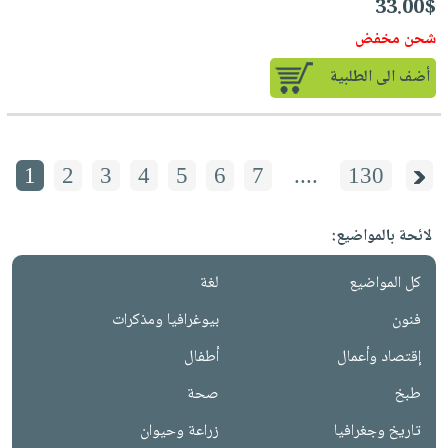
33.00$
شحن مخفض
أضف الى الطلبية
1
2
3
4
5
6
7
....
130
لائحة بالمواضيع:
كل المواضيع
لغة
فنون
بيوغرافيا ومذكرات
إقتصاد وأعمال
أطفال
طبخ
صحة
تاريخ وجغرافيا
زراعة وحيوان