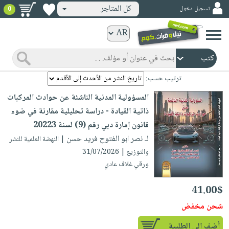
كل المتاجر
تسجيل دخول
0
كتب
ورقية
المواضيع
صدر
كتب
ترتيب حسب:
حديثاً
الكترونية
المسؤولية المدنية الناشئة عن حوادث المركبات
الأكثر
الصفحة
ذاتية القيادة - دراسة تحليلية مقارنة في ضوء
مبيعاً
الرئيسية
قانون إمارة دبي رقم (9) لسنة 20223
كتب
جوائز
لـ نصر ابو الفتوح فريد حسن
| النهضة العلمية للنشر
صدر
صوتية
شحن
والتوزيع | 31/07/2026
حديثاً
الصفحة
مخفض
ورقي غلاف عادي
الأكثر
الرئيسية
عروض
أطفال
مبيعاً
41.00$
masmu3
خاصة
وناشئة
كتب
بلا
شحن مخفض
صفحات
مجانية
الصفحة
وسائل
حدود
مشوقة
أضف الى الطلبية
الرئيسية