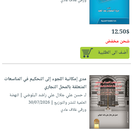
ورقي غلاف عادي
صابون
فيديوهات
عربة
أطفال
أسئلة
التسوق
مناسبات
يتكرر
طرحها
نشرة
12.50$
الإصدارات
خدمات
شحن مخفض
نيل
أضف الى الطلبية
وفرات
انشر
كتابك
مدى إمكانية اللجوء إلى التحكيم في المناسعات
تواصل
المتعلقة بالمحل التجاري
معنا
لـ حسن علي جلال علي راشد البلوشي
| النهضة
العلمية للنشر والتوزيع | 30/07/2026
ورقي غلاف عادي