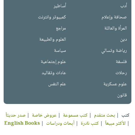
أدب
أساطير
صحافة وإعلام
كمبيوتر وانترنت
المرأة والعائلة
مراجع
دين
العلوم والطبيعة
رياضة وتسالي
سياسة
فلسفة
علوم إجتماعية
رحلات
عادات وتقاليد
علوم عسكرية
علم النفس
قانون
كتب
|
بحث متقدم
|
كتب مسموعة
|
عروض خاصة
|
صدر حديثاً
|
الأكثر مبيعاً
|
كتب نادرة
|
أبحاث ودراسات
|
English Books