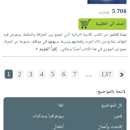
5.70$
6.00$
أضف الى الطلبية
نبذة الناشر:
من الكتب الأدبية التراثية التي تجمع بين الطرافة والحكمة، ويعرض فيه
المؤلف نماذج من ذكاء العرب وفطنتهم وسرعة بديهتهم في مواقف متنوعة من الحياة.
إقرأ المزيد »
جمع ابن الجوزي في هذا الكتاب أخبارًا وحكاي...
1
2
3
4
5
6
7
....
137
لائحة بالمواضيع:
كل المواضيع
لغة
فنون
بيوغرافيا ومذكرات
إقتصاد وأعمال
أطفال