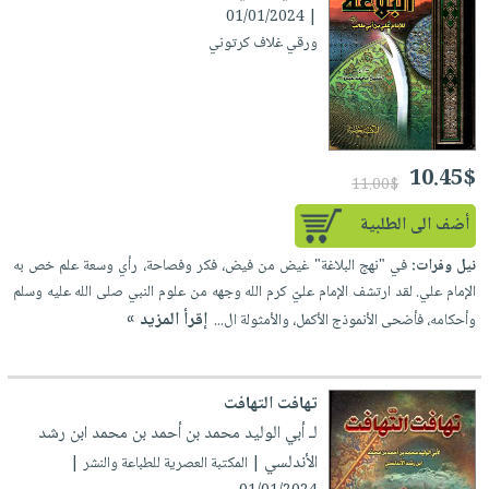
| 01/01/2024
ورقي غلاف كرتوني
10.45$
11.00$
أضف الى الطلبية
نيل وفرات:
في "نهج البلاغة" غيض من فيض، فكر وفصاحة، رأي وسعة علم خص به
الإمام علي. لقد ارتشف الإمام عليّ كرم الله وجهه من علوم النبي صلى الله عليه وسلم
إقرأ المزيد »
وأحكامه، فأضحى الأنموذج الأكمل، والأمثولة ال...
تهافت التهافت
لـ أبي الوليد محمد بن أحمد بن محمد ابن رشد
الأندلسي
| المكتبة العصرية للطباعة والنشر |