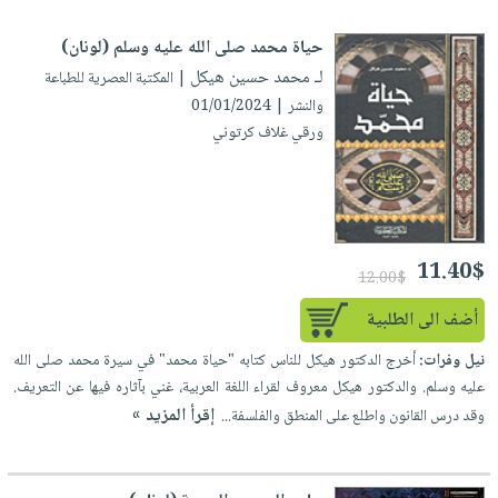
حياة محمد صلى الله عليه وسلم (لونان)
لـ محمد حسين هيكل
| المكتبة العصرية للطباعة
والنشر | 01/01/2024
ورقي غلاف كرتوني
11.40$
12.00$
أضف الى الطلبية
نيل وفرات:
أخرج الدكتور هيكل للناس كتابه "حياة محمد" في سيرة محمد صلى الله
عليه وسلم. والدكتور هيكل معروف لقراء اللغة العربية، غني بآثاره فيها عن التعريف.
إقرأ المزيد »
وقد درس القانون واطلع على المنطق والفلسفة...