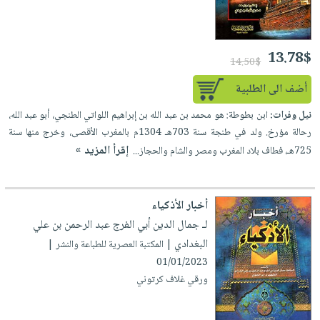
13.78$
14.50$
أضف الى الطلبية
نيل وفرات:
ابن بطوطة: هو محمد بن عبد الله بن إبراهيم اللواتي الطنجي، أبو عبد الله،
رحالة مؤرخ. ولد في طنجة سنة 703هـ 1304م بالمغرب الأقصى، وخرج منها سنة
إقرأ المزيد »
725هـ، فطاف بلاد المغرب ومصر والشام والحجاز...
أخبار الأذكياء
لـ جمال الدين أبي الفرج عبد الرحمن بن علي
البغدادي
| المكتبة العصرية للطباعة والنشر |
01/01/2023
ورقي غلاف كرتوني