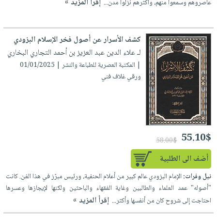
إقرأ المزيد »
عاصروهم وسمعوا منهم، وأكثرهم نزلوا مدن...
صابون
فيديوهات
عربة
أطفال
أسئلة
التسوق
مناسبات
يتكرر
كشف الأسرار عن أصول فخر الإسلام البزودي
طرحها
نشرة
لـ علاء الدين عبد العزيز بن أحمد التجاري البخاري
الإصدارات
خدمات
| المكتبة العصرية للطباعة والنشر | 01/01/2025
نيل
ورقي غلاف فني
وفرات
انشر
كتابك
تواصل
55.10$
58.00$
معنا
أضف الى الطلبية
نيل وفرات:
الإمام البزودي عالم كبير من أعلام الحنفية، ورئيس مبرّز في هذا الفن. كانت
"أصوله" عمد العلماء والطالبين وغاية الفقهاء والباحثين ولكنها لإيجازها وعسرها
إقرأ المزيد »
احتاجت إلى شروح كان من أنفسها وأكثر...