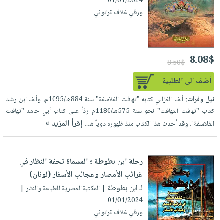
01/01/2024
ورقي غلاف كرتوني
8.08$
8.50$
أضف الى الطلبية
نيل وفرات:
ألف الغزالي كتابه "تهافت الفلاسفة" سنة 884هـ/1095م، وألف ابن رشد
كتاب "تهافت التهافت" نحو سنة 575هـ/1180م ردّاً على كتاب أبي حامد "تهافت
إقرأ المزيد »
الفلاسفة". وقد أحدث هذا الكتاب منذ ظهوره دوياً ه...
رحلة ابن بطوطة ؛ المسماة تحفة النظار في
غرائب الأمصار وعجائب الأسفار (لونان)
لـ ابن بطوطة
| المكتبة العصرية للطباعة والنشر |
01/01/2024
ورقي غلاف كرتوني