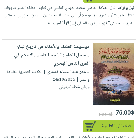
إختياراتنا
تعليمية
أسئلة
إختياراتنا
نيل وفرات:
قال العلامة القاضي محمد المهدي الفاسي في كتابه "مطالع المسرات بجلاء
المواضيع
iKitab
يتكرر
دلائل الخيرات"، بالتعريف بالمؤلف: أي أبي عبد الله محمد بن سليمان الجزولي السملالي
كتب
بلا
الأكثر
طرحها
إقرأ المزيد »
الشريف الحسني" فهو من ذرية المولى إ...
أكاديمية
الصحة
حدود
مبيعاً
تحميل
والعناية
صندوق
أسئلة
وسائل
masmu3
الشخصية
القراءة
يتكرر
تعليمية
موسوعة العلماء والأعلام في تاريخ لبنان
على
جديد
English
طرحها
صندوق
وساحل الشام : تراجم العلماء والأعلام في
Android
books
الكل
تحميل
القراءة
القرن الثامن الهجري
تحميل
iKitab
أجهزة
لـ عمر عبد السلام تدمري
جوائز
| المكتبة العصرية للطباعة
المطبخ
masmu3
على
العناية
والنشر | 24/10/2025
والسفرة
على
Android
ورقي غلاف كرتوني
جديد
الشخصية
Apple
تحميل
العناية
الكل
iKitab
وتصفيف
أواني
متجر
76.00$
على
الشعر
80.00$
الطهي
الهدايا
Apple
العناية
أضف الى الطلبية
أدوات
بالجسم
أقسام
الخبز
نبذة الناشر:
تراجم العلماء والأعلام في القرن الثامن الهجري» للدكتور عمر عبد السلام