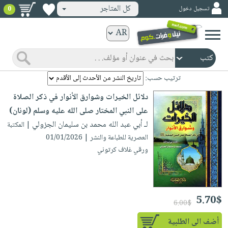
كل المتاجر
تسجيل دخول
0
كتب
ورقية
المواضيع
صدر
كتب
ترتيب حسب:
حديثاً
الكترونية
دلائل الخيرات وشوارق الأنوار في ذكر الصلاة
الأكثر
الصفحة
على النبي المختار صلى الله عليه وسلم (لونان)
مبيعاً
الرئيسية
لـ أبي عبد الله محمد بن سليمان الجزولي
| المكتبة
كتب
جوائز
العصرية للطباعة والنشر | 01/01/2026
صدر
صوتية
شحن
ورقي غلاف كرتوني
حديثاً
الصفحة
مخفض
الأكثر
الرئيسية
عروض
أطفال
مبيعاً
masmu3
خاصة
وناشئة
5.70$
كتب
6.00$
بلا
صفحات
مجانية
الصفحة
وسائل
حدود
أضف الى الطلبية
مشوقة
الرئيسية