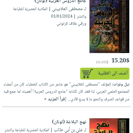
جامع الدروس العربية (لونان)
لـ مصطفى العلاييني
| المكتبة العصرية للطباعة
والنشر | 01/01/2024
ورقي غلاف كرتوني
15.20$
16.00$
أضف الى الطلبية
نيل وفرات:
المؤلف "مصطفى الغلاييني" هو شاعر من الكتاب الخطباء، كان من أعضاء
المجتمع العلمي العربي، لذا فقد كان لكتابه "جامع الدروس العربية" أهميته لما جمع فيه
إقرأ المزيد »
من قواعد الصرف والنحو ما لا يسع الأدي...
نهج البلاغة (لونان)
لـ علي بن أبي طالب
| المكتبة العصرية للطباعة والنشر