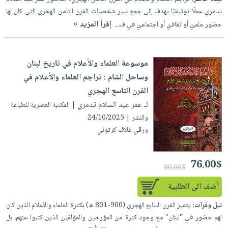
العناية
الأكثر
شحن
تدمري عملًا توثيقيًا يهدف إلى جمع سير شخصيات القرن الثامن الهجري التي كان لها
أدوات
بالأسنان
مبيعاً
مجاني
إقرأ المزيد »
حضور علميّ أو ثقافيّ أو اجتماعيّ في ف...
المائدة
الحمية
العودة
بنود
الأوعية
والتغذية
للمدارس
مختارة
والتخزين
اشتراكات
موسوعة العلماء والأعلام في تاريخ لبنان
اكسسوارات
أدوات
وساحل الشام : تراجم العلماء والأعلام في
كتب
كل
بحث
المطبخ
القرن التاسع الهجري
الاشتراكات
اكسسوارات
متقدم
لـ عمر عبد السلام تدمري
| المكتبة العصرية للطباعة
منزلية
صندوق
والنشر | 24/10/2025
القراءة
اكسسوارات
ورقي غلاف كرتوني
iKitab
ملابس
نيل
بلا
مطرزات
وفرات
76.00$
حدود
80.00$
حقائب
عن
حسابك
أضف الى الطلبية
حلي
الشركة
عناية
لائحة
نيل وفرات:
يتميز القرن السابع الهجري (900-801 ه) بكثرة العلماء والأعلام الذين كان
سياسة
بالذات
لهم حضور في "لبنان" مع وجود كثرة من المؤرخين والمؤلفين الذين كتبوا عنهم، بل
الأمنيات
الشركة