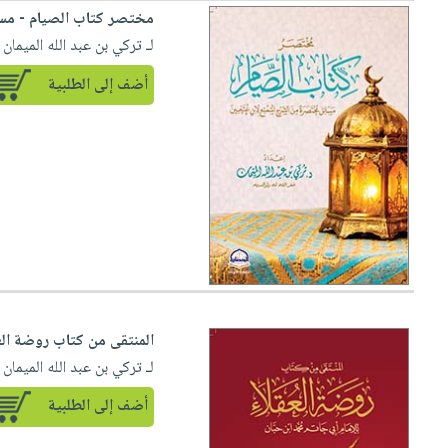
العناية
الأكثر
شحن
مختصر كتاب الصيام - مسا
أدوات
بالأسنان
مبيعاً
مجاني
لـ تركي بن عبد الله الميمان
المائدة
الحمية
العودة
بنود
أضف إلى الطلبية
الأوعية
والتغذية
للمدارس
مختارة
والتخزين
اشتراكات
اكسسوارات
أدوات
كتب
كل
بحث
المطبخ
الاشتراكات
اكسسوارات
متقدم
منزلية
صندوق
القراءة
اكسسوارات
iKitab
ملابس
نيل
بلا
مطرزات
وفرات
حدود
حقائب
المنتقى من كتاب روضة الع
عن
حسابك
لـ تركي بن عبد الله الميمان
حلي
الشركة
عناية
لائحة
أضف إلى الطلبية
سياسة
بالذات
الأمنيات
الشركة