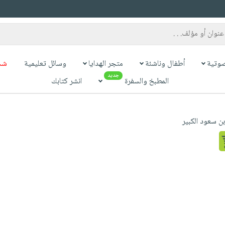
وتية
أطفال وناشئة
متجر الهدايا
وسائل تعليمية
شح
جديد
المطبخ والسفرة
انشر كتابك
ن سعود الكبير‎