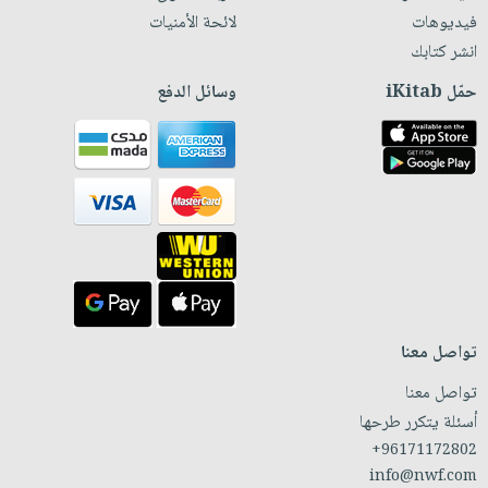
فيديوهات
لائحة الأمنيات
انشر كتابك
حمّل iKitab
وسائل الدفع
تواصل معنا
تواصل معنا
أسئلة يتكرر طرحها
+96171172802
info@nwf.com