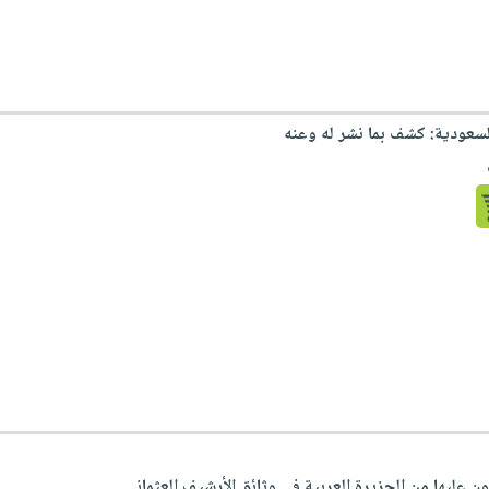
عودية: كشف بما نشر له وعنه
ون عليها من الجزيرة العربية في وثائق الأرشيف العثماني