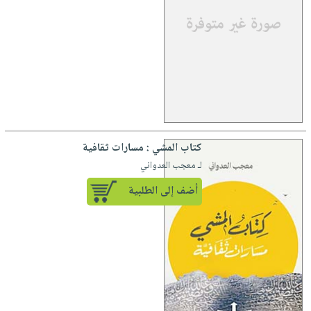
كتاب المشي : مسارات ثقافية
لـ معجب العدواني
أضف إلى الطلبية