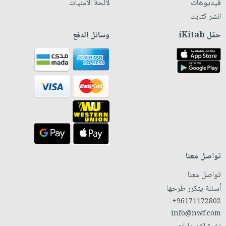
فيديوهات
لائحة الأمنيات
انشر كتابك
حمّل iKitab
وسائل الدفع
تواصل معنا
تواصل معنا
أسئلة يتكرر طرحها
+96171172802
info@nwf.com