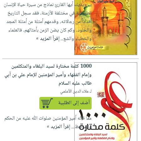
العناية
الأكثر
بين يديك أيها القارئ نماذج من سيرة حياة الإنسان
شحن
أدوات
بالأسنان
مبيعاً
الطبيعية في مختلفة الأزمنة، فقد سجل التاريخ
مجاني
المائدة
الحمية
أفذاذاً من رجالاته، وقدمهم أمثلة من أمثلة المجد
العودة
بنود
الأوعية
والتغذية
والخلود، وكم كان يضن الزمن بأمثالهم، فالعلماء
للمدارس
مختارة
والتخزين
اشتراكات
والخطباء والشع...
إقرأ المزيد »
اكسسوارات
أدوات
كتب
كل
بحث
المطبخ
الاشتراكات
اكسسوارات
متقدم
1000 كلمة مختارة لسيد البلغاء والمتكلمين
منزلية
صندوق
وإمام الفقهاء وأمير المؤمنين الإمام علي بن أبي
القراءة
اكسسوارات
طالب عليه السلام
iKitab
ملابس
نيل
لـ علاء الدين الأعلمي
بلا
مطرزات
وفرات
حدود
أضف إلى الطلبية
حقائب
عن
حسابك
حلي
مما قاله أمير المؤمنين صلوات اللّٰه عليه من الحكم
الشركة
عناية
والمواعظ....
إقرأ المزيد »
لائحة
سياسة
بالذات
الأمنيات
الشركة