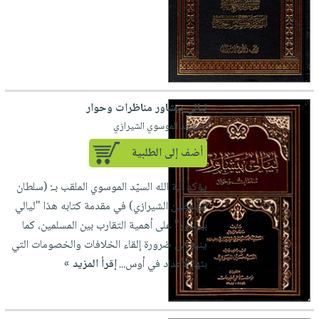
ليالي بيشاور مناظرات وحوار
لـ محمد الموسوي الشيرازي
أضف إلى الطلبية
يؤكد آية الله السيّد الموسوي الملقب بـ: (سلطان
الواعظين الشيرازي) في مقدمة كتابه هذا "ليالي
بيشاور" على أهمية التقارب بين المسلمين، كما
ينبه إلى ضرورة إلقاء الخلافات والخصومات التي
بثها الأعداد في أوس...
إقرأ المزيد »