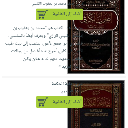
لـ أبي جعفر محمد بن يعقوب الكليني
أضف إلى الطلبية
مصنف هذا الكتاب هو "محمد بن يعقوب بن
إسحاق الكليني الرازي" ويعرف أيضاً بالسلسلي،
البغدادي، أبو جعفر الأعور، ينتسب إلى بيت طيب
الأصل في كلين، أخرج عدة أفاضل من رجالات
الفقه والحديث منهم خاله علان وكان
...
إقرأ المزيد »
شرح بداية الحكمة
لـ كمال الحيدري
أضف إلى الطلبية