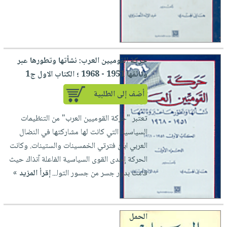
حركة القوميين العرب: نشأتها وتطورها عبر
وثائقها 1951 - 1968 ؛ الكتاب الاول ج1
أضف إلى الطلبية
تعتبر "حركة القوميين العرب" من التنظيمات
السياسية التي كانت لها مشاركتها في النضال
العربي ابان فترتي الخمسينات والستينات. وكانت
الحركة إحدى القوى السياسية الفاعلة آنذاك حيث
قامت بدور جسر من جسور التوا...
إقرأ المزيد »
الحمل