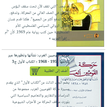
أم سعد، "التي تقف الآن تحت سقف البؤس
الواطئ في الصف العالي من المعركة، وتدفع،
وتظل تدفع أكثر من الجميع". هكذا قدم غسان
كنفاني الروائي السياسي الفلسطيني للأم
الفلسطينية حين كتب رواية عام 1969. كأن "أم
...
إقرأ المزيد »
حركة القوميين العرب: نشأتها وتطورها عبر
وثائقها 1951 - 1968 ؛ الكتاب الأول ج3
أضف إلى الطلبية
يضم الجزء الثالث من"الكتاب الأول" الذي يقدم
مسيرة حركة القوميين العرب، مجموعة من
الدراسات والتقارير والتعاميم السياسية التي
بلورت موقف الحركة من الأحزاب الشيوعية