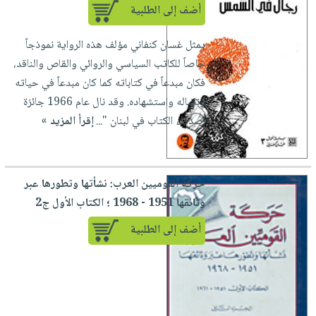
أضف إلى الطلبية
يمثل غسان كنفاني مؤلف هذه الرواية نموذجاً
خاصاً للكاتب السياسي والروائي والقاص والناقد،
فكان مبدعاً في كتاباته كما كان مبدعاً في حياته
ونضاله واستشهاده. وقد نال عام 1966 جائزة
أصدقاء الكتاب في لبنان "...
إقرأ المزيد »
حركة القوميين العرب: نشأتها وتطورها عبر
وثائقها 1951 - 1968 ؛ الكتاب الأول ج2
أضف إلى الطلبية