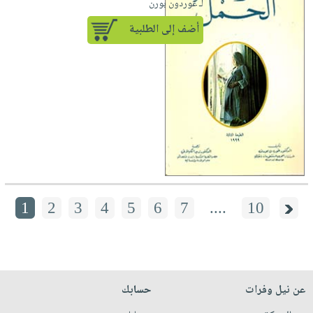
لـ غوردون بورن
أضف إلى الطلبية
1
2
3
4
5
6
7
....
10
عن نيل وفرات
حسابك