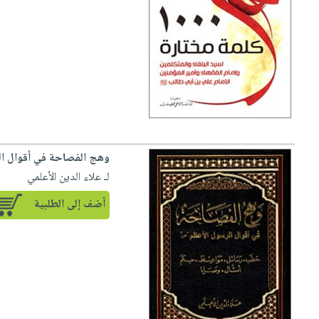
صابون
فيديوهات
عربة
أطفال
أسئلة
التسوق
مناسبات
يتكرر
طرحها
نشرة
الإصدارات
خدمات
نيل
وفرات
انشر
وهج الفصاحة في أقوال ال
كتابك
لـ علاء الدين الأعلمي
تواصل
أضف إلى الطلبية
معنا