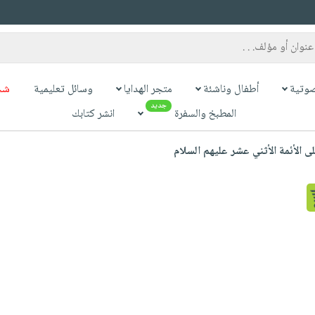
وتية
أطفال وناشئة
متجر الهدايا
وسائل تعليمية
شح
جديد
المطبخ والسفرة
انشر كتابك
 الأئمة الأثني عشر عليهم السلام