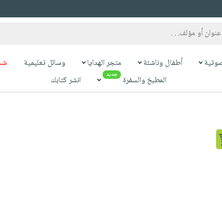
وتية
أطفال وناشئة
متجر الهدايا
وسائل تعليمية
شح
جديد
المطبخ والسفرة
انشر كتابك