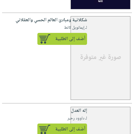
شكلانية ومبادئ العالم الحسي والعقلاني
لـ إيمانويل كانط
أضف إلى الطلبية
إله العدل
لـ داوود رحبر
أضف إلى الطلبية