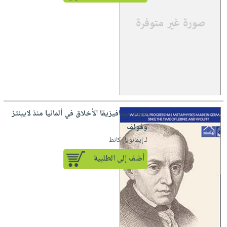
تقدم ميتافيزيقا الأخلاق في ألمانيا منذ لايبنتز
وفولف
لـ إيمانويل كانط
أضف إلى الطلبية