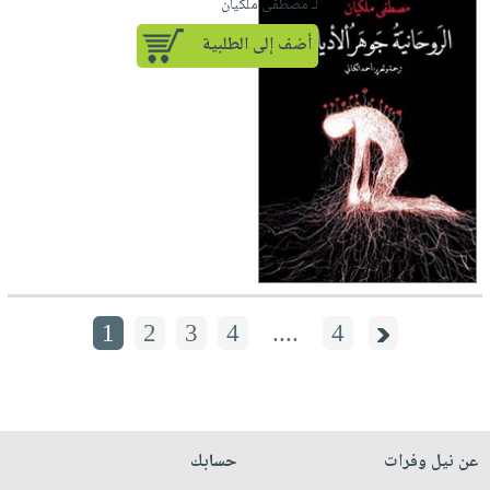
لـ مصطفى ملكيان
أضف إلى الطلبية
1
2
3
4
....
4
عن نيل وفرات
حسابك