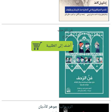
فن الزحف
لـ هولباخ
أضف إلى الطلبية
الروحانية جوهر الأديان