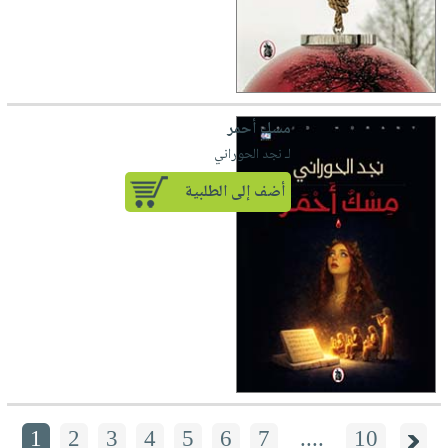
مسك أحمر
لـ نجد الحوراني
أضف إلى الطلبية
1
2
3
4
5
6
7
....
10