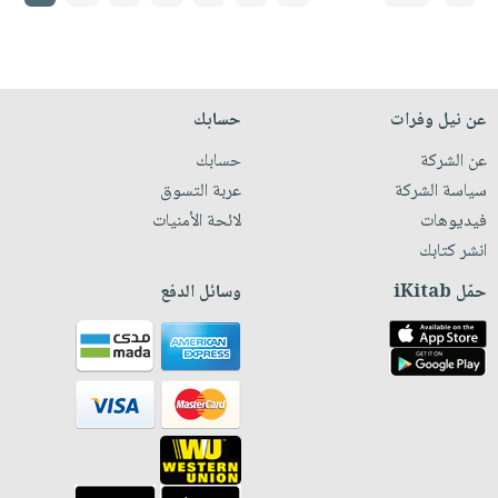
عن نيل وفرات
حسابك
عن الشركة
حسابك
سياسة الشركة
عربة التسوق
فيديوهات
لائحة الأمنيات
انشر كتابك
حمّل iKitab
وسائل الدفع