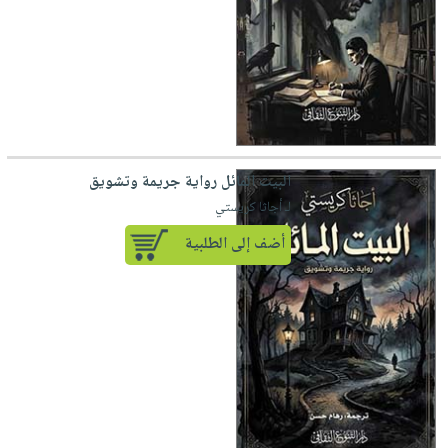
البيت المائل رواية جريمة وتشويق
لـ أجاثا كريستي
أضف إلى الطلبية