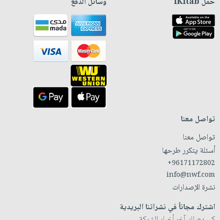
حمّل iKitab
وسائل الدفع
تواصل معنا
تواصل معنا
أسئلة يتكرر طرحها
+96171172802
info@nwf.com
نشرة الإصدارات
اشترك مجاناً في نشراتنا البريدية
كي يصلك آخر أخبار الشركة