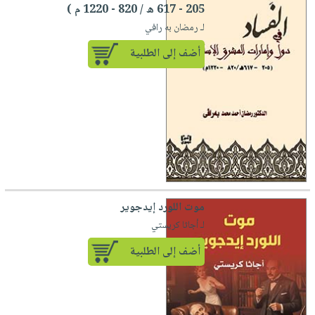
205 - 617 ه / 820 - 1220 م )
لـ رمضان به رافي
أضف إلى الطلبية
موت اللورد إيدجوير
لـ أجاثا كريستي
أضف إلى الطلبية