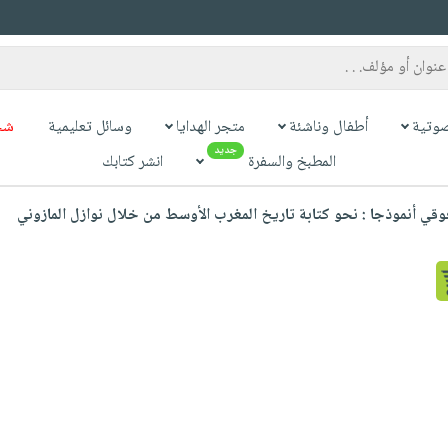
وتية
أطفال وناشئة
متجر الهدايا
وسائل تعليمية
شح
جديد
المطبخ والسفرة
انشر كتابك
وقي أنموذجا : نحو كتابة تاريخ المغرب الأوسط من خلال نوازل المازوني