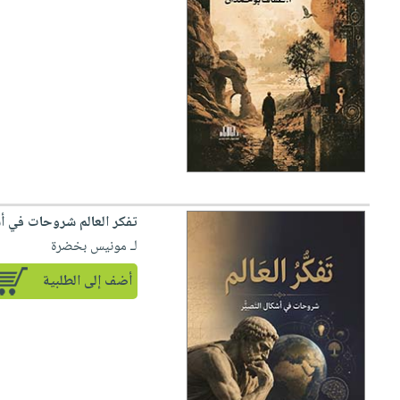
صابون
فيديوهات
عربة
أطفال
أسئلة
التسوق
مناسبات
يتكرر
طرحها
نشرة
الإصدارات
خدمات
نيل
وفرات
انشر
كتابك
تفكر العالم شروحات في أ
تواصل
لـ مونيس بخضرة
معنا
أضف إلى الطلبية